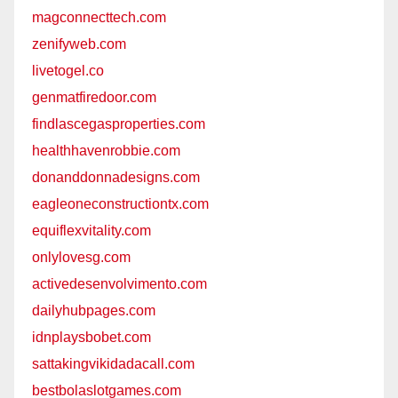
magconnecttech.com
zenifyweb.com
livetogel.co
genmatfiredoor.com
findlascegasproperties.com
healthhavenrobbie.com
donanddonnadesigns.com
eagleoneconstructiontx.com
equiflexvitality.com
onlylovesg.com
activedesenvolvimento.com
dailyhubpages.com
idnplaysbobet.com
sattakingvikidadacall.com
bestbolaslotgames.com