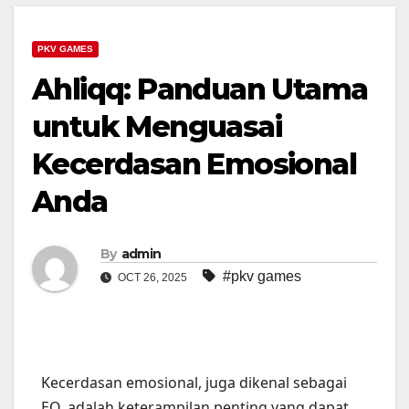
PKV GAMES
Ahliqq: Panduan Utama
untuk Menguasai
Kecerdasan Emosional
Anda
By
admin
#pkv games
OCT 26, 2025
Kecerdasan emosional, juga dikenal sebagai
EQ, adalah keterampilan penting yang dapat