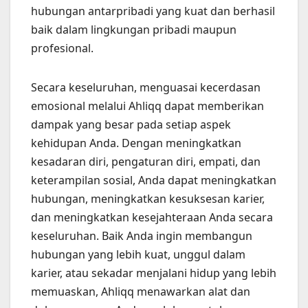
hubungan antarpribadi yang kuat dan berhasil
baik dalam lingkungan pribadi maupun
profesional.
Secara keseluruhan, menguasai kecerdasan
emosional melalui Ahliqq dapat memberikan
dampak yang besar pada setiap aspek
kehidupan Anda. Dengan meningkatkan
kesadaran diri, pengaturan diri, empati, dan
keterampilan sosial, Anda dapat meningkatkan
hubungan, meningkatkan kesuksesan karier,
dan meningkatkan kesejahteraan Anda secara
keseluruhan. Baik Anda ingin membangun
hubungan yang lebih kuat, unggul dalam
karier, atau sekadar menjalani hidup yang lebih
memuaskan, Ahliqq menawarkan alat dan