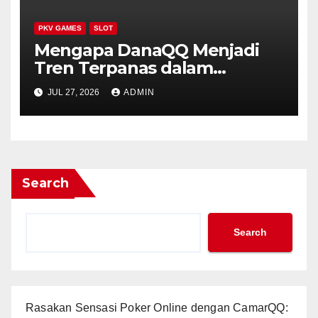
PKV GAMES
SLOT
Mengapa DanaQQ Menjadi
Tren Terpanas dalam
Permainan Online Saat Ini
JUL 27, 2026
ADMIN
Search
Search
Rasakan Sensasi Poker Online dengan CamarQQ: