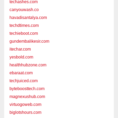
techashes.com
canyouwash.co
havadisantalya.com
techdtimes.com
techieboot.com
gundembalikesir.com
itechar.com
yesbold.com
healthhubzone.com
ebaraat.com
techjuiced.com
byteboosttech.com
magnexushub.com
virtuogoweb.com
biglotshours.com