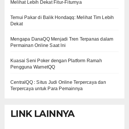
Melihat Lebih Dekat Fitur-Fiturnya
Temui Pakar di Balik Hondaqq: Melihat Tim Lebih
Dekat
Mengapa DanaQQ Menjadi Tren Terpanas dalam
Permainan Online Saat Ini
Kuasai Seni Poker dengan Platform Ramah
Pengguna WarnetQQ
CentralQQ : Situs Judi Online Terpercaya dan
Terpercaya untuk Para Pemainnya
LINK LAINNYA