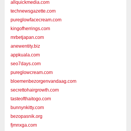
allquickmedia.com
technewsgazette.com
pureglowfacecream.com
kingofherrings.com
mrbetjapan.com
anewentity.biz
appkuala.com
seo7days.com
pureglowcream.com
bloemenbezorgenvandaag.com
secrettohairgrowth.com
tasteofthaitogo.com
bunnynkitty.com
bezopasnik.org
fjmnxga.com