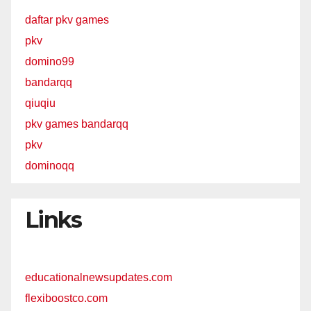
daftar pkv games
pkv
domino99
bandarqq
qiuqiu
pkv games bandarqq
pkv
dominoqq
Links
educationalnewsupdates.com
flexiboostco.com