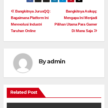
Post
Bangkitnya JurusQQ:
Bangkitnya Asikqq:
Bagaimana Platform Ini
Mengapa Ini Menjadi
navigation
Merevolusi Industri
Pilihan Utama Para Gamer
Taruhan Online
Di Mana Saja
By
admin
Related Post