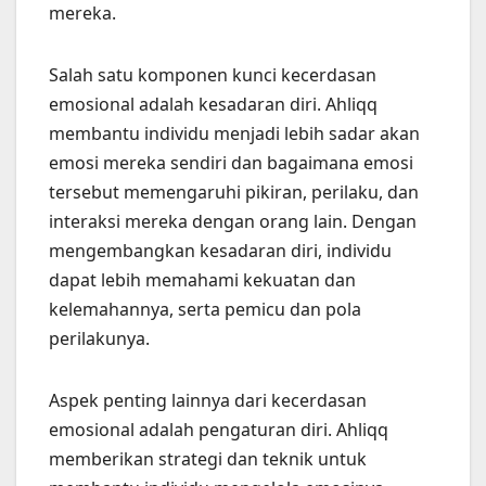
mereka.
Salah satu komponen kunci kecerdasan
emosional adalah kesadaran diri. Ahliqq
membantu individu menjadi lebih sadar akan
emosi mereka sendiri dan bagaimana emosi
tersebut memengaruhi pikiran, perilaku, dan
interaksi mereka dengan orang lain. Dengan
mengembangkan kesadaran diri, individu
dapat lebih memahami kekuatan dan
kelemahannya, serta pemicu dan pola
perilakunya.
Aspek penting lainnya dari kecerdasan
emosional adalah pengaturan diri. Ahliqq
memberikan strategi dan teknik untuk