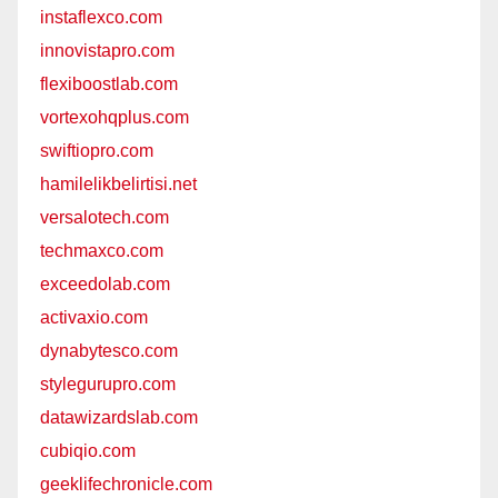
instaflexco.com
innovistapro.com
flexiboostlab.com
vortexohqplus.com
swiftiopro.com
hamilelikbelirtisi.net
versalotech.com
techmaxco.com
exceedolab.com
activaxio.com
dynabytesco.com
stylegurupro.com
datawizardslab.com
cubiqio.com
geeklifechronicle.com