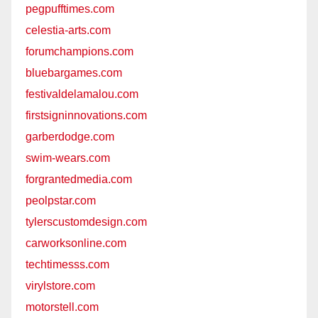
pegpufftimes.com
celestia-arts.com
forumchampions.com
bluebargames.com
festivaldelamalou.com
firstsigninnovations.com
garberdodge.com
swim-wears.com
forgrantedmedia.com
peolpstar.com
tylerscustomdesign.com
carworksonline.com
techtimesss.com
virylstore.com
motorstell.com