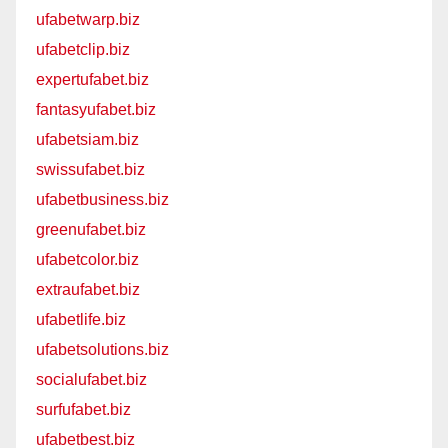
ufabetwarp.biz
ufabetclip.biz
expertufabet.biz
fantasyufabet.biz
ufabetsiam.biz
swissufabet.biz
ufabetbusiness.biz
greenufabet.biz
ufabetcolor.biz
extraufabet.biz
ufabetlife.biz
ufabetsolutions.biz
socialufabet.biz
surfufabet.biz
ufabetbest.biz