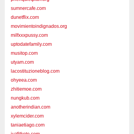
sumnercafe.com
dunetflix.com
movimientoindignados.org
milfxxxpussy.com
uptodatefamily.com
musitop.com
utyam.com
lacostituzioneblog.com
ohyeea.com
zhitiemoe.com
nungkub.com
anotherindian.com
xylemcider.com
taniaetiago.com
juzfitketo.com