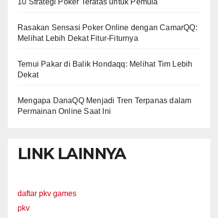
10 Strategi Poker Teratas untuk Pemula
Rasakan Sensasi Poker Online dengan CamarQQ:
Melihat Lebih Dekat Fitur-Fiturnya
Temui Pakar di Balik Hondaqq: Melihat Tim Lebih
Dekat
Mengapa DanaQQ Menjadi Tren Terpanas dalam
Permainan Online Saat Ini
LINK LAINNYA
daftar pkv games
pkv