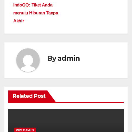
IndoQQ: Tiket Anda
menuju Hiburan Tanpa
Akhir
By
admin
Related Post
PKV GAMES