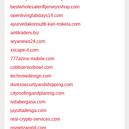
bestwholesalenfljerseysshop.com
openlivinglabdays14.com
ayurvedakonsultti-kari-nokela.com
antitraders.biz
aryanews24.com
xscape-it.com
777azino-mobile.com
cobbseniorbowl.com
technowdesign.com
durexsecurityandshipping.com
cityroofingandplannig.com
ivdabergasa.com
juyultadesga.com
real-crypto-services.com
mypetzworld.com