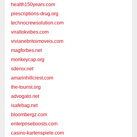
health150years.com
prescriptions-drug.org
technocrewsolution.com
viraltokvibes.com
vivianebritoimoveis.com
magforbes.net
monkeycap.org
sdenix.net
amarinhillcrest.com
the-tourist.org
advogato.net
isafebag.net
bloombergz.com
enterpriseboosts.com
casino-kartenspiele.com