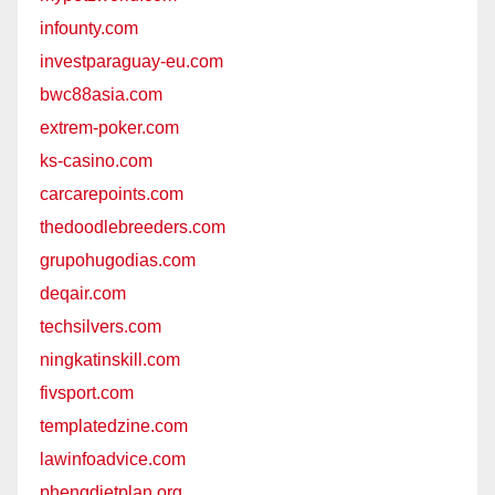
infounty.com
investparaguay-eu.com
bwc88asia.com
extrem-poker.com
ks-casino.com
carcarepoints.com
thedoodlebreeders.com
grupohugodias.com
deqair.com
techsilvers.com
ningkatinskill.com
fivsport.com
templatedzine.com
lawinfoadvice.com
phenqdietplan.org