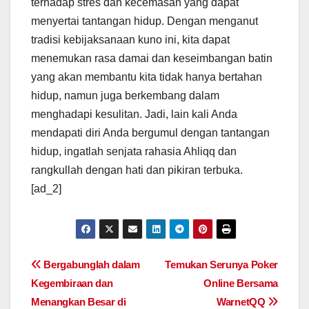
terhadap stres dan kecemasan yang dapat
menyertai tantangan hidup. Dengan menganut
tradisi kebijaksanaan kuno ini, kita dapat
menemukan rasa damai dan keseimbangan batin
yang akan membantu kita tidak hanya bertahan
hidup, namun juga berkembang dalam
menghadapi kesulitan. Jadi, lain kali Anda
mendapati diri Anda bergumul dengan tantangan
hidup, ingatlah senjata rahasia Ahliqq dan
rangkullah dengan hati dan pikiran terbuka.
[ad_2]
Post
Bergabunglah dalam
Temukan Serunya Poker
Kegembiraan dan
Online Bersama
navigation
Menangkan Besar di
WarnetQQ