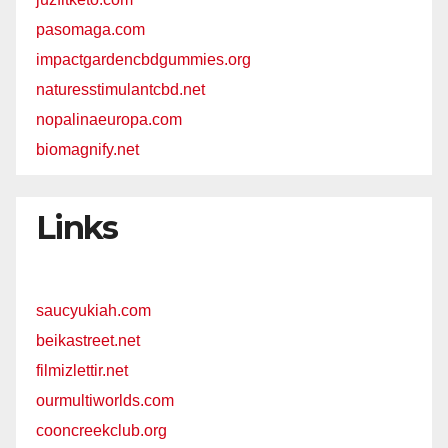
pasomaga.com
impactgardencbdgummies.org
naturesstimulantcbd.net
nopalinaeuropa.com
biomagnify.net
Links
saucyukiah.com
beikastreet.net
filmizlettir.net
ourmultiworlds.com
cooncreekclub.org