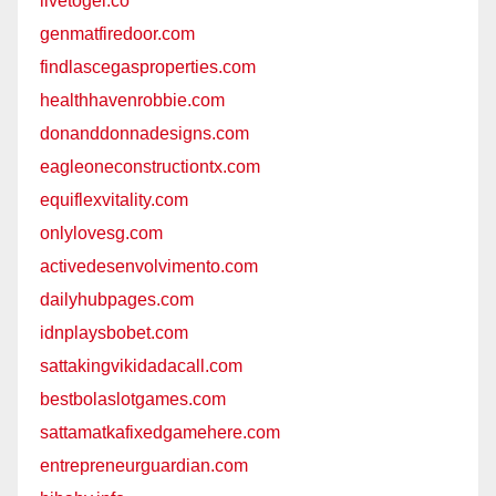
livetogel.co
genmatfiredoor.com
findlascegasproperties.com
healthhavenrobbie.com
donanddonnadesigns.com
eagleoneconstructiontx.com
equiflexvitality.com
onlylovesg.com
activedesenvolvimento.com
dailyhubpages.com
idnplaysbobet.com
sattakingvikidadacall.com
bestbolaslotgames.com
sattamatkafixedgamehere.com
entrepreneurguardian.com