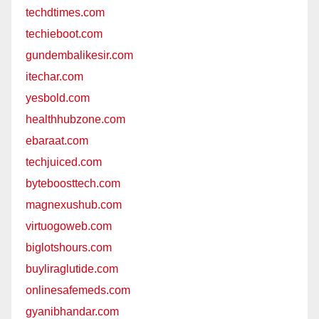
techdtimes.com
techieboot.com
gundembalikesir.com
itechar.com
yesbold.com
healthhubzone.com
ebaraat.com
techjuiced.com
byteboosttech.com
magnexushub.com
virtuogoweb.com
biglotshours.com
buyliraglutide.com
onlinesafemeds.com
gyanibhandar.com