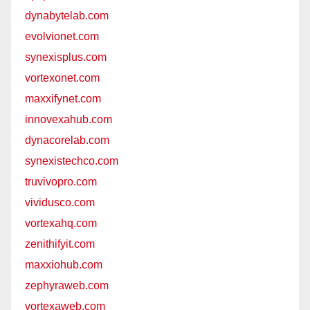
dynabytelab.com
evolvionet.com
synexisplus.com
vortexonet.com
maxxifynet.com
innovexahub.com
dynacorelab.com
synexistechco.com
truvivopro.com
vividusco.com
vortexahq.com
zenithifyit.com
maxxiohub.com
zephyraweb.com
vortexaweb.com