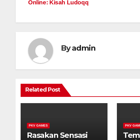
Online: Kisah Ludoqq
navigation
By
admin
Related Post
PKV GAMES
PKV GAM
Rasakan Sensasi
Temu