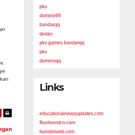
pkv
domino99
bandarqq
an
qiuqiu
pkv games bandarqq
pkv
dominoqq
e.
ya
akan
Links
educationalnewsupdates.com
flexiboostco.com
ngan
boostioweb.com