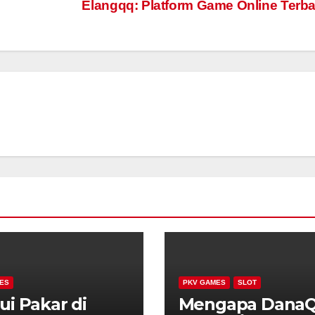
Elangqq: Platform Game Online Terb
ES
PKV GAMES
SLOT
i Pakar di
Mengapa Dana