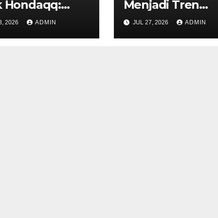
k Hondaqq:
Menjadi Tren
hat Tim Lebih
Terpanas dalam
8, 2026
ADMIN
JUL 27, 2026
ADMIN
at
Permainan Onli
Saat Ini