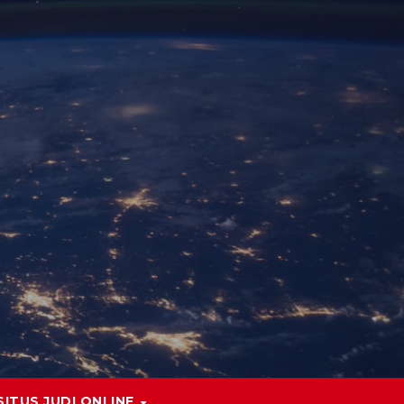
SITUS JUDI ONLINE