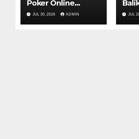
Poker Online
Bali
dengan CamarQQ:
Meli
JUL 30, 2026
ADMIN
JUL 2
Melihat Lebih
Dek
Dekat Fitur-Fiturnya