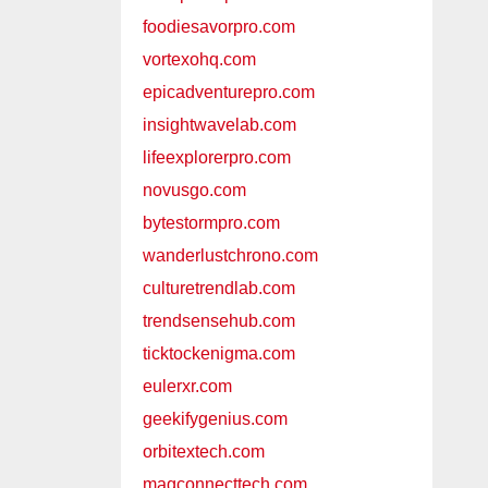
foodiesavorpro.com
vortexohq.com
epicadventurepro.com
insightwavelab.com
lifeexplorerpro.com
novusgo.com
bytestormpro.com
wanderlustchrono.com
culturetrendlab.com
trendsensehub.com
ticktockenigma.com
eulerxr.com
geekifygenius.com
orbitextech.com
magconnecttech.com