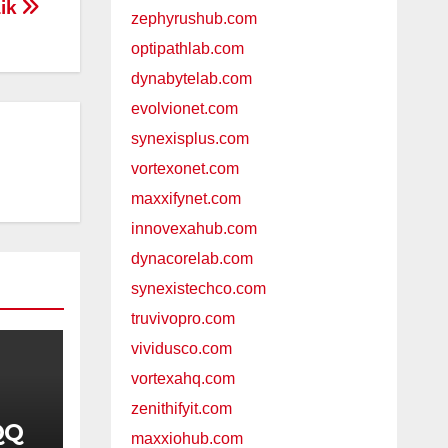
aik
zephyrushub.com
optipathlab.com
dynabytelab.com
evolvionet.com
synexisplus.com
vortexonet.com
maxxifynet.com
innovexahub.com
dynacorelab.com
synexistechco.com
truvivopro.com
vividusco.com
vortexahq.com
zenithifyit.com
QQ
maxxiohub.com