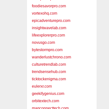
foodiesavorpro.com
vortexohq.com
epicadventurepro.com
insightwavelab.com
lifeexplorerpro.com
novusgo.com
bytestormpro.com
wanderlustchrono.com
culturetrendlab.com
trendsensehub.com
ticktockenigma.com
eulerxr.com
geekifygenius.com
orbitextech.com
magconnecttech.com