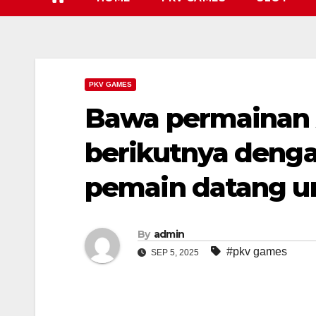
PKV GAMES
Bawa permainan 
berikutnya deng
pemain datang 
By
admin
#pkv games
SEP 5, 2025