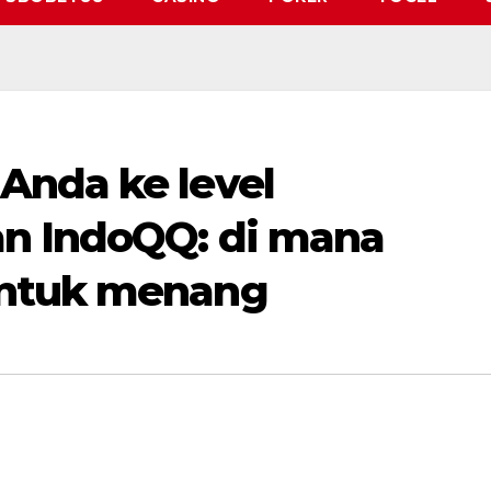
Anda ke level
an IndoQQ: di mana
untuk menang