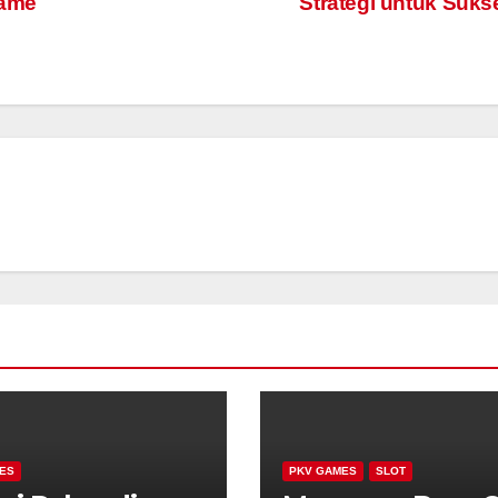
game
Strategi untuk Suk
ES
PKV GAMES
SLOT