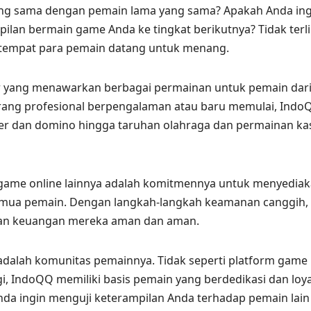
g sama dengan pemain lama yang sama? Apakah Anda ing
lan bermain game Anda ke tingkat berikutnya? Tidak terli
a tempat para pemain datang untuk menang.
r yang menawarkan berbagai permainan untuk pemain dar
rang profesional berpengalaman atau baru memulai, Indo
ker dan domino hingga taruhan olahraga dan permainan ka
ame online lainnya adalah komitmennya untuk menyedia
emua pemain. Dengan langkah-langkah keamanan canggih,
 dan keuangan mereka aman dan aman.
dalah komunitas pemainnya. Tidak seperti platform game
i, IndoQQ memiliki basis pemain yang berdedikasi dan loya
nda ingin menguji keterampilan Anda terhadap pemain lain