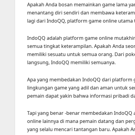
Apakah Anda bosan memainkan game lama yan
menantang diri sendiri dan membawa keterampi
lagi dari IndoQQ, platform game online utam
IndoQQ adalah platform game online mutakhi
semua tingkat keterampilan. Apakah Anda seo
memiliki sesuatu untuk semua orang. Dari po
langsung, IndoQQ memiliki semuanya.
Apa yang membedakan IndoQQ dari platform g
lingkungan game yang adil dan aman untuk s
pemain dapat yakin bahwa informasi pribadi
Tapi yang benar -benar membedakan IndoQQ a
online lainnya di mana pemain datang dan perg
yang selalu mencari tantangan baru. Apakah A