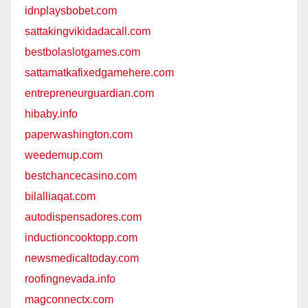
idnplaysbobet.com
sattakingvikidadacall.com
bestbolaslotgames.com
sattamatkafixedgamehere.com
entrepreneurguardian.com
hibaby.info
paperwashington.com
weedemup.com
bestchancecasino.com
bilalliaqat.com
autodispensadores.com
inductioncooktopp.com
newsmedicaltoday.com
roofingnevada.info
magconnectx.com