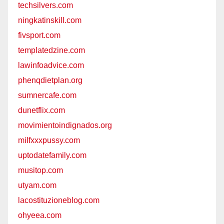
techsilvers.com
ningkatinskill.com
fivsport.com
templatedzine.com
lawinfoadvice.com
phenqdietplan.org
sumnercafe.com
dunetflix.com
movimientoindignados.org
milfxxxpussy.com
uptodatefamily.com
musitop.com
utyam.com
lacostituzioneblog.com
ohyeea.com