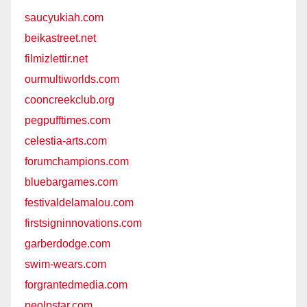
saucyukiah.com
beikastreet.net
filmizlettir.net
ourmultiworlds.com
cooncreekclub.org
pegpufftimes.com
celestia-arts.com
forumchampions.com
bluebargames.com
festivaldelamalou.com
firstsigninnovations.com
garberdodge.com
swim-wears.com
forgrantedmedia.com
peolpstar.com