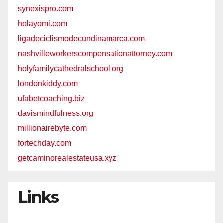
synexispro.com
holayomi.com
ligadeciclismodecundinamarca.com
nashvilleworkerscompensationattorney.com
holyfamilycathedralschool.org
londonkiddy.com
ufabetcoaching.biz
davismindfulness.org
millionairebyte.com
fortechday.com
getcaminorealestateusa.xyz
Links