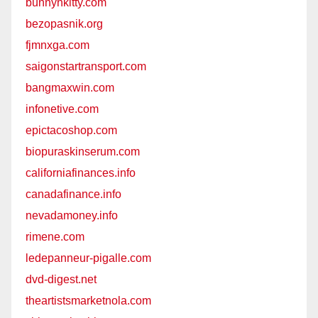
bunnynkitty.com
bezopasnik.org
fjmnxga.com
saigonstartransport.com
bangmaxwin.com
infonetive.com
epictacoshop.com
biopuraskinserum.com
californiafinances.info
canadafinance.info
nevadamoney.info
rimene.com
ledepanneur-pigalle.com
dvd-digest.net
theartistsmarketnola.com