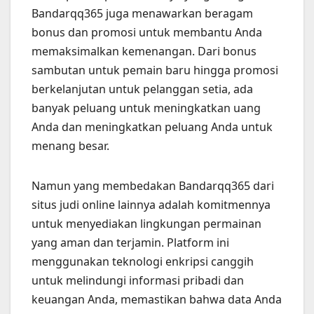
Bandarqq365 juga menawarkan beragam
bonus dan promosi untuk membantu Anda
memaksimalkan kemenangan. Dari bonus
sambutan untuk pemain baru hingga promosi
berkelanjutan untuk pelanggan setia, ada
banyak peluang untuk meningkatkan uang
Anda dan meningkatkan peluang Anda untuk
menang besar.
Namun yang membedakan Bandarqq365 dari
situs judi online lainnya adalah komitmennya
untuk menyediakan lingkungan permainan
yang aman dan terjamin. Platform ini
menggunakan teknologi enkripsi canggih
untuk melindungi informasi pribadi dan
keuangan Anda, memastikan bahwa data Anda