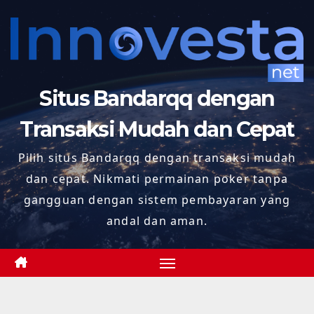
Skip
to
content
Situs Bandarqq dengan
Transaksi Mudah dan Cepat
Pilih situs Bandarqq dengan transaksi mudah
dan cepat. Nikmati permainan poker tanpa
gangguan dengan sistem pembayaran yang
andal dan aman.