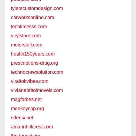
tylerscustomdesign.com
carworksonline.com
techtimesss.com
virylstore.com
motorstell.com
health150years.com
prescriptions-drug.org
technocrewsolution.com
viraltokvibes.com
vivianebritoimoveis.com
magforbes.net
monkeycap.org
sdenix.net
amarinhillcrest.com
the-tourist.org