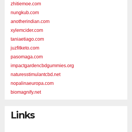
zhitiemoe.com
nungkub.com
anotherindian.com
xylemcider.com
taniaetiago.com
juzfitketo.com
pasomaga.com
impactgardencbdgummies.org
naturesstimulantcbd.net
nopalinaeuropa.com
biomagnify.net
Links