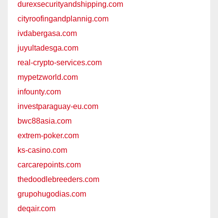
durexsecurityandshipping.com
cityroofingandplannig.com
ivdabergasa.com
juyultadesga.com
real-crypto-services.com
mypetzworld.com
infounty.com
investparaguay-eu.com
bwc88asia.com
extrem-poker.com
ks-casino.com
carcarepoints.com
thedoodlebreeders.com
grupohugodias.com
deqair.com