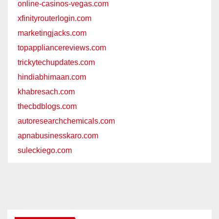
online-casinos-vegas.com
xfinityrouterlogin.com
marketingjacks.com
topappliancereviews.com
trickytechupdates.com
hindiabhimaan.com
khabresach.com
thecbdblogs.com
autoresearchchemicals.com
apnabusinesskaro.com
suleckiego.com