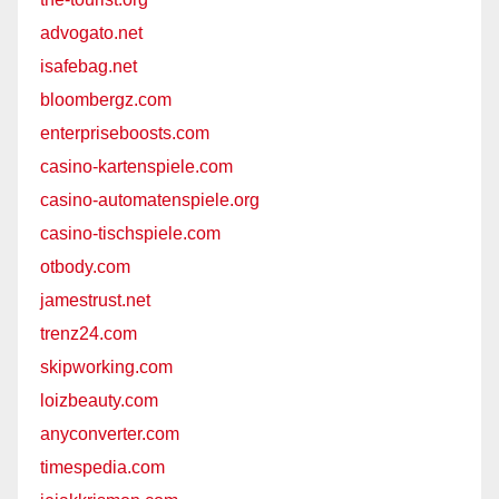
advogato.net
isafebag.net
bloombergz.com
enterpriseboosts.com
casino-kartenspiele.com
casino-automatenspiele.org
casino-tischspiele.com
otbody.com
jamestrust.net
trenz24.com
skipworking.com
loizbeauty.com
anyconverter.com
timespedia.com