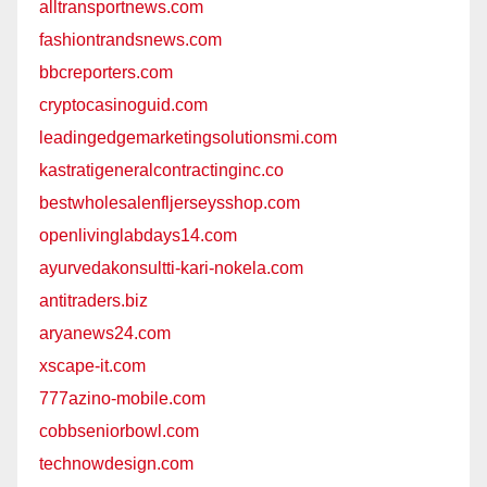
alltransportnews.com
fashiontrandsnews.com
bbcreporters.com
cryptocasinoguid.com
leadingedgemarketingsolutionsmi.com
kastratigeneralcontractinginc.co
bestwholesalenfljerseysshop.com
openlivinglabdays14.com
ayurvedakonsultti-kari-nokela.com
antitraders.biz
aryanews24.com
xscape-it.com
777azino-mobile.com
cobbseniorbowl.com
technowdesign.com