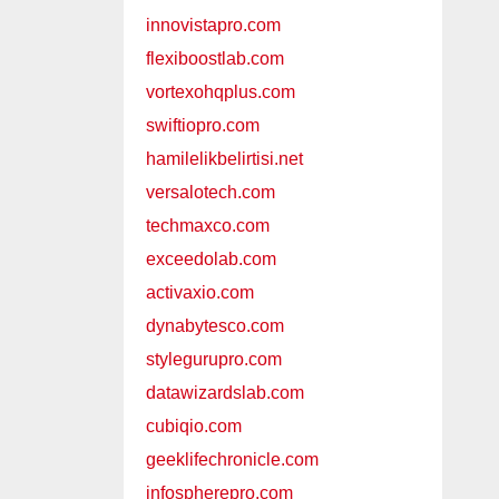
innovistapro.com
flexiboostlab.com
vortexohqplus.com
swiftiopro.com
hamilelikbelirtisi.net
versalotech.com
techmaxco.com
exceedolab.com
activaxio.com
dynabytesco.com
stylegurupro.com
datawizardslab.com
cubiqio.com
geeklifechronicle.com
infospherepro.com