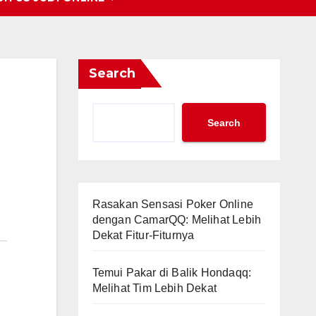
Search
Search
Rasakan Sensasi Poker Online
dengan CamarQQ: Melihat Lebih
Dekat Fitur-Fiturnya
Temui Pakar di Balik Hondaqq:
Melihat Tim Lebih Dekat