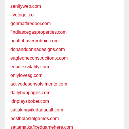
zenifyweb.com
livetogel.co
genmatfiredoor.com
findlascegasproperties.com
healthhavenrobbie.com
donanddonnadesigns.com
eagleoneconstructiontx.com
equiflexvitality.com
onlylovesg.com
activedesenvolvimento.com
dailyhubpages.com
idnplaysbobet.com
sattakingvikidadacall.com
bestbolaslotgames.com
sattamatkafixedgamehere.com