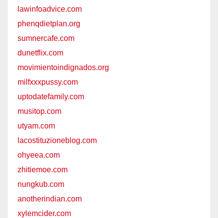
lawinfoadvice.com
phenqdietplan.org
sumnercafe.com
dunetflix.com
movimientoindignados.org
milfxxxpussy.com
uptodatefamily.com
musitop.com
utyam.com
lacostituzioneblog.com
ohyeea.com
zhitiemoe.com
nungkub.com
anotherindian.com
xylemcider.com