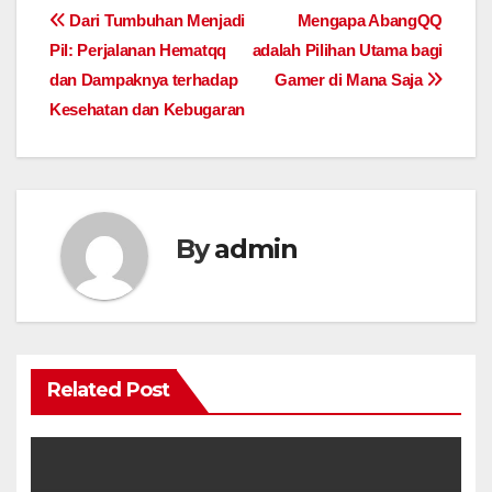
Post
Dari Tumbuhan Menjadi
Mengapa AbangQQ
Pil: Perjalanan Hematqq
adalah Pilihan Utama bagi
navigation
dan Dampaknya terhadap
Gamer di Mana Saja
Kesehatan dan Kebugaran
By
admin
Related Post