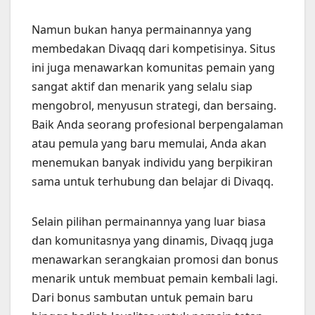
Namun bukan hanya permainannya yang
membedakan Divaqq dari kompetisinya. Situs
ini juga menawarkan komunitas pemain yang
sangat aktif dan menarik yang selalu siap
mengobrol, menyusun strategi, dan bersaing.
Baik Anda seorang profesional berpengalaman
atau pemula yang baru memulai, Anda akan
menemukan banyak individu yang berpikiran
sama untuk terhubung dan belajar di Divaqq.
Selain pilihan permainannya yang luar biasa
dan komunitasnya yang dinamis, Divaqq juga
menawarkan serangkaian promosi dan bonus
menarik untuk membuat pemain kembali lagi.
Dari bonus sambutan untuk pemain baru