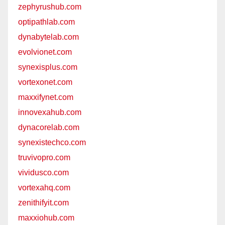
zephyrushub.com
optipathlab.com
dynabytelab.com
evolvionet.com
synexisplus.com
vortexonet.com
maxxifynet.com
innovexahub.com
dynacorelab.com
synexistechco.com
truvivopro.com
vividusco.com
vortexahq.com
zenithifyit.com
maxxiohub.com