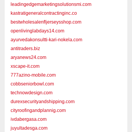
leadingedgemarketingsolutionsmi.com
kastratigeneralcontractinginc.co
bestwholesalenfljerseysshop.com
openlivinglabdays14.com
ayurvedakonsultti-kari-nokela.com
antitraders.biz
aryanews24.com
xscape-it.com
777azino-mobile.com
cobbseniorbowl.com
technowdesign.com
durexsecurityandshipping.com
cityroofingandplannig.com
ivdabergasa.com
juyultadesga.com