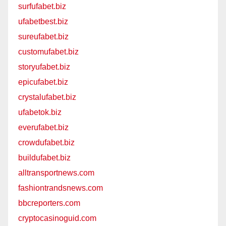
surfufabet.biz
ufabetbest.biz
sureufabet.biz
customufabet.biz
storyufabet.biz
epicufabet.biz
crystalufabet.biz
ufabetok.biz
everufabet.biz
crowdufabet.biz
buildufabet.biz
alltransportnews.com
fashiontrandsnews.com
bbcreporters.com
cryptocasinoguid.com