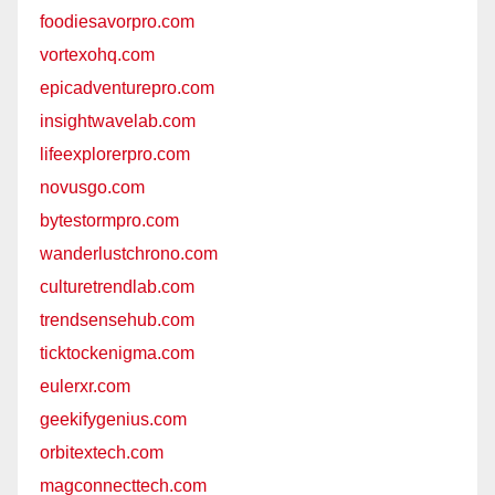
foodiesavorpro.com
vortexohq.com
epicadventurepro.com
insightwavelab.com
lifeexplorerpro.com
novusgo.com
bytestormpro.com
wanderlustchrono.com
culturetrendlab.com
trendsensehub.com
ticktockenigma.com
eulerxr.com
geekifygenius.com
orbitextech.com
magconnecttech.com