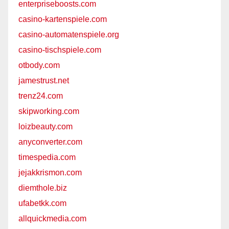
enterpriseboosts.com
casino-kartenspiele.com
casino-automatenspiele.org
casino-tischspiele.com
otbody.com
jamestrust.net
trenz24.com
skipworking.com
loizbeauty.com
anyconverter.com
timespedia.com
jejakkrismon.com
diemthole.biz
ufabetkk.com
allquickmedia.com