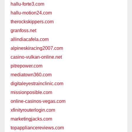
hallu-forte3.com
hallu-motion24.com
therockskippers.com
granfoss.net
allindiacafela.com
alpineskiracing2007.com
casino-vulkan-online.net
pitrepower.com
mediatown360.com
digitaleyestrainclinic.com
missionposible.com
online-casinos-vegas.com
xfinityrouterlogin.com
marketingjacks.com
topappliancereviews.com