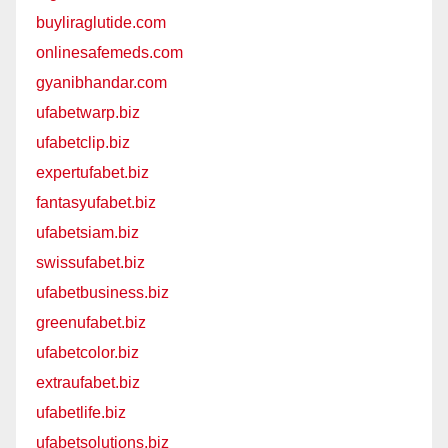
buyliraglutide.com
onlinesafemeds.com
gyanibhandar.com
ufabetwarp.biz
ufabetclip.biz
expertufabet.biz
fantasyufabet.biz
ufabetsiam.biz
swissufabet.biz
ufabetbusiness.biz
greenufabet.biz
ufabetcolor.biz
extraufabet.biz
ufabetlife.biz
ufabetsolutions.biz