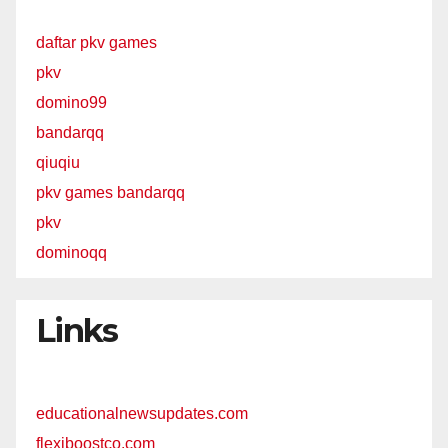
daftar pkv games
pkv
domino99
bandarqq
qiuqiu
pkv games bandarqq
pkv
dominoqq
Links
educationalnewsupdates.com
flexiboostco.com