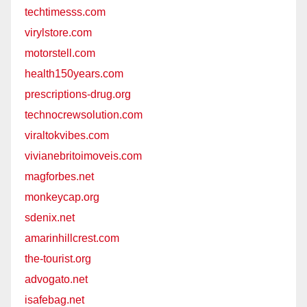
techtimesss.com
virylstore.com
motorstell.com
health150years.com
prescriptions-drug.org
technocrewsolution.com
viraltokvibes.com
vivianebritoimoveis.com
magforbes.net
monkeycap.org
sdenix.net
amarinhillcrest.com
the-tourist.org
advogato.net
isafebag.net