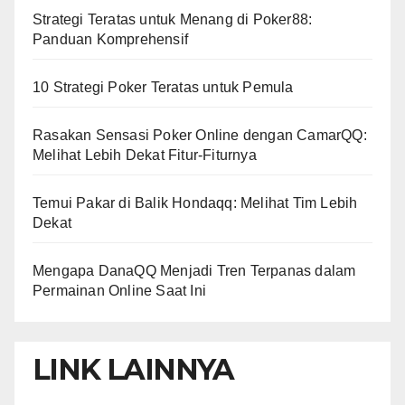
Strategi Teratas untuk Menang di Poker88:
Panduan Komprehensif
10 Strategi Poker Teratas untuk Pemula
Rasakan Sensasi Poker Online dengan CamarQQ:
Melihat Lebih Dekat Fitur-Fiturnya
Temui Pakar di Balik Hondaqq: Melihat Tim Lebih
Dekat
Mengapa DanaQQ Menjadi Tren Terpanas dalam
Permainan Online Saat Ini
LINK LAINNYA