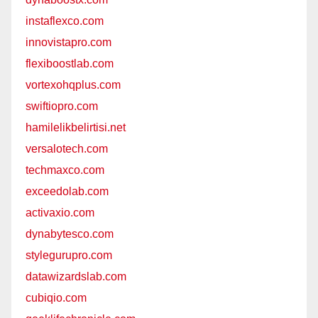
instaflexco.com
innovistapro.com
flexiboostlab.com
vortexohqplus.com
swiftiopro.com
hamilelikbelirtisi.net
versalotech.com
techmaxco.com
exceedolab.com
activaxio.com
dynabytesco.com
stylegurupro.com
datawizardslab.com
cubiqio.com