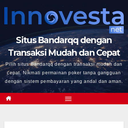
Skip
to
content
Situs Bandarqq dengan
Transaksi Mudah dan Cepat
Pilih situs Bandarqq dengan transaksi mudah dan
cepat. Nikmati permainan poker tanpa gangguan
dengan sistem pembayaran yang andal dan aman.