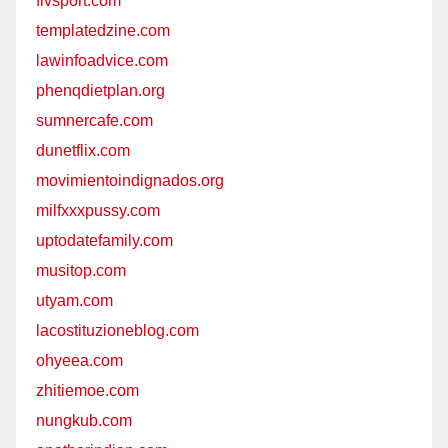
fivsport.com
templatedzine.com
lawinfoadvice.com
phenqdietplan.org
sumnercafe.com
dunetflix.com
movimientoindignados.org
milfxxxpussy.com
uptodatefamily.com
musitop.com
utyam.com
lacostituzioneblog.com
ohyeea.com
zhitiemoe.com
nungkub.com