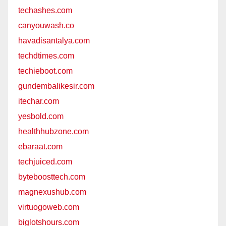
techashes.com
canyouwash.co
havadisantalya.com
techdtimes.com
techieboot.com
gundembalikesir.com
itechar.com
yesbold.com
healthhubzone.com
ebaraat.com
techjuiced.com
byteboosttech.com
magnexushub.com
virtuogoweb.com
biglotshours.com