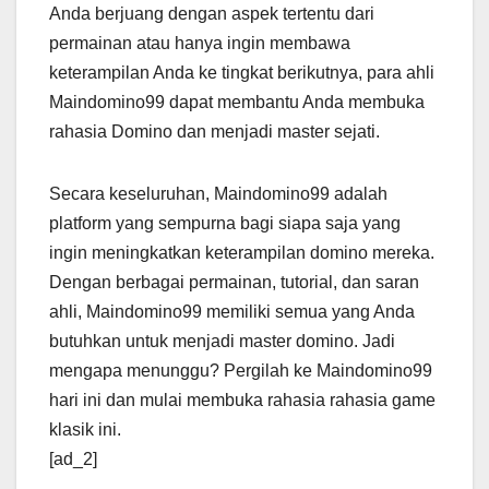
Anda berjuang dengan aspek tertentu dari
permainan atau hanya ingin membawa
keterampilan Anda ke tingkat berikutnya, para ahli
Maindomino99 dapat membantu Anda membuka
rahasia Domino dan menjadi master sejati.
Secara keseluruhan, Maindomino99 adalah
platform yang sempurna bagi siapa saja yang
ingin meningkatkan keterampilan domino mereka.
Dengan berbagai permainan, tutorial, dan saran
ahli, Maindomino99 memiliki semua yang Anda
butuhkan untuk menjadi master domino. Jadi
mengapa menunggu? Pergilah ke Maindomino99
hari ini dan mulai membuka rahasia rahasia game
klasik ini.
[ad_2]