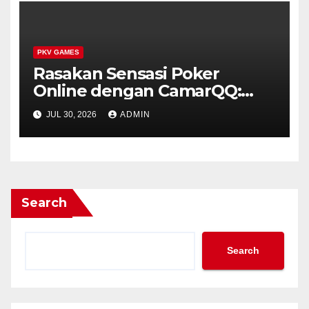
PKV GAMES
Rasakan Sensasi Poker
Online dengan CamarQQ:
Melihat Lebih Dekat Fitur-
JUL 30, 2026
ADMIN
Fiturnya
Search
Search