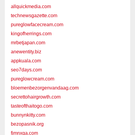
allquickmedia.com
technewsgazette.com
pureglowfacecream.com
kingofherrings.com
mrbetjapan.com
anewentity.biz
appkuala.com
seo7days.com
pureglowcream.com
bloemenbezorgenvandaag.com
secrettohairgrowth.com
tasteofthaitogo.com
bunnynkitty.com
bezopasnik.org
fjmnxga.com