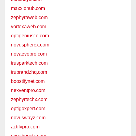
maxxiohub.com
zephyraweb.com
vortexaweb.com
optigeniusco.com
novuspherex.com
novaevopro.com
trusparktech.com
trubrandzhq.com
boostifynet.com
nexventpro.com
zephyrtechx.com
optigoxpert.com
novuswayz.com
actifypro.com
dynaboostx.com