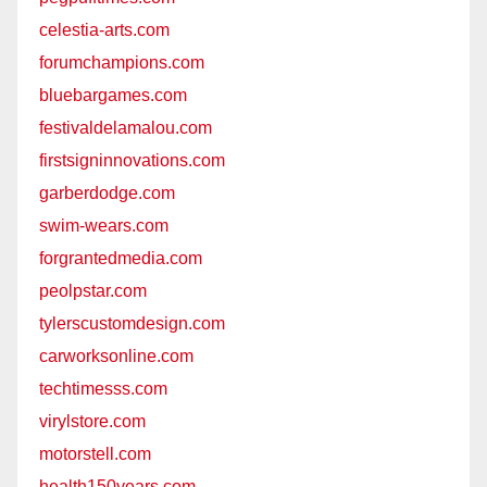
celestia-arts.com
forumchampions.com
bluebargames.com
festivaldelamalou.com
firstsigninnovations.com
garberdodge.com
swim-wears.com
forgrantedmedia.com
peolpstar.com
tylerscustomdesign.com
carworksonline.com
techtimesss.com
virylstore.com
motorstell.com
health150years.com