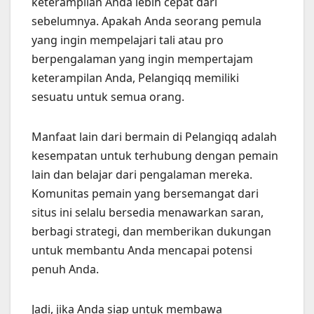
keterampilan Anda lebih cepat dari
sebelumnya. Apakah Anda seorang pemula
yang ingin mempelajari tali atau pro
berpengalaman yang ingin mempertajam
keterampilan Anda, Pelangiqq memiliki
sesuatu untuk semua orang.
Manfaat lain dari bermain di Pelangiqq adalah
kesempatan untuk terhubung dengan pemain
lain dan belajar dari pengalaman mereka.
Komunitas pemain yang bersemangat dari
situs ini selalu bersedia menawarkan saran,
berbagi strategi, dan memberikan dukungan
untuk membantu Anda mencapai potensi
penuh Anda.
Jadi, jika Anda siap untuk membawa