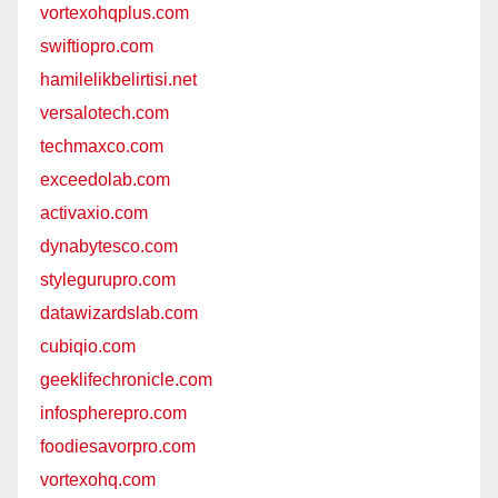
vortexohqplus.com
swiftiopro.com
hamilelikbelirtisi.net
versalotech.com
techmaxco.com
exceedolab.com
activaxio.com
dynabytesco.com
stylegurupro.com
datawizardslab.com
cubiqio.com
geeklifechronicle.com
infospherepro.com
foodiesavorpro.com
vortexohq.com