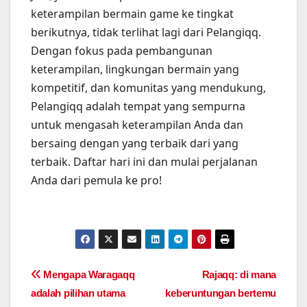
keterampilan bermain game ke tingkat
berikutnya, tidak terlihat lagi dari Pelangiqq.
Dengan fokus pada pembangunan
keterampilan, lingkungan bermain yang
kompetitif, dan komunitas yang mendukung,
Pelangiqq adalah tempat yang sempurna
untuk mengasah keterampilan Anda dan
bersaing dengan yang terbaik dari yang
terbaik. Daftar hari ini dan mulai perjalanan
Anda dari pemula ke pro!
Post
Mengapa Waragaqq
Rajaqq: di mana
adalah pilihan utama
keberuntungan bertemu
navigation