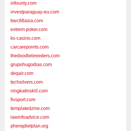
infounty.com
investparaguay-eu.com
bwc88asia.com
extrem-poker.com
ks-casino.com
carcarepoints.com
thedoodlebreeders.com
grupohugodias.com
deqair.com
techsilvers.com
ningkatinskill.com
fivsport.com
templatedzine.com
lawinfoadvice.com
phenqdietplan.org