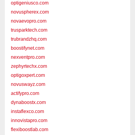
optigeniusco.com
novuspherex.com
novaevopro.com
trusparktech.com
trubrandzhq.com
boostifynet.com
nexventpro.com
zephyrtechx.com
optigoxpert.com
novuswayz.com
actifypro.com
dynaboostx.com
instaflexco.com
innovistapro.com
flexiboostlab.com