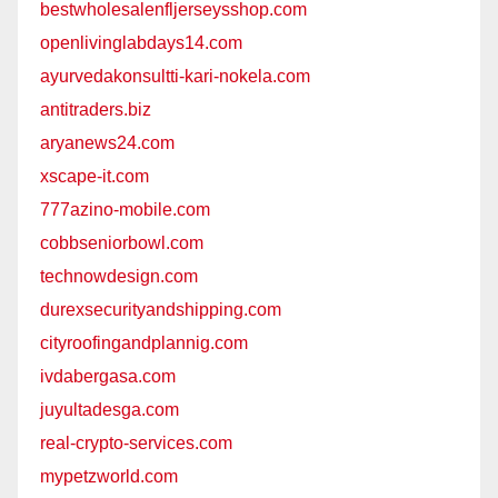
bestwholesalenfljerseysshop.com
openlivinglabdays14.com
ayurvedakonsultti-kari-nokela.com
antitraders.biz
aryanews24.com
xscape-it.com
777azino-mobile.com
cobbseniorbowl.com
technowdesign.com
durexsecurityandshipping.com
cityroofingandplannig.com
ivdabergasa.com
juyultadesga.com
real-crypto-services.com
mypetzworld.com