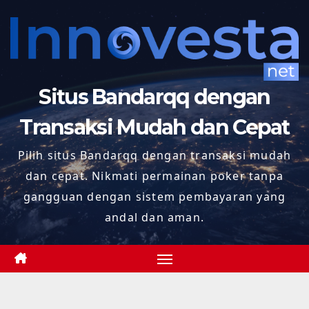
Skip
to
content
Situs Bandarqq dengan
Transaksi Mudah dan Cepat
Pilih situs Bandarqq dengan transaksi mudah
dan cepat. Nikmati permainan poker tanpa
gangguan dengan sistem pembayaran yang
andal dan aman.