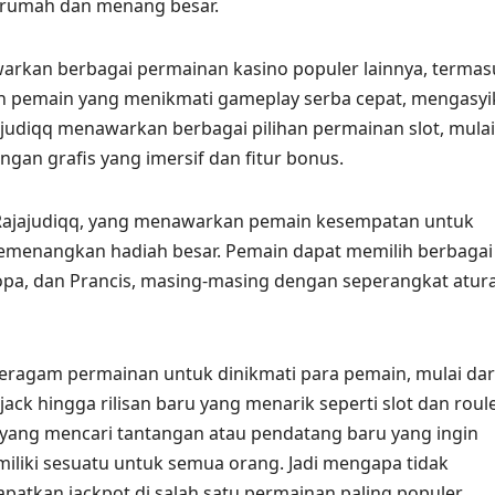
rumah dan menang besar.
warkan berbagai permainan kasino populer lainnya, termas
angan pemain yang menikmati gameplay serba cepat, mengasyi
udiqq menawarkan berbagai pilihan permainan slot, mulai
gan grafis yang imersif dan fitur bonus.
i Rajajudiqq, yang menawarkan pemain kesempatan untuk
memenangkan hadiah besar. Pemain dapat memilih berbagai
Eropa, dan Prancis, masing-masing dengan seperangkat atur
eragam permainan untuk dinikmati para pemain, mulai dar
ack hingga rilisan baru yang menarik seperti slot dan roule
ang mencari tantangan atau pendatang baru yang ingin
liki sesuatu untuk semua orang. Jadi mengapa tidak
atkan jackpot di salah satu permainan paling populer