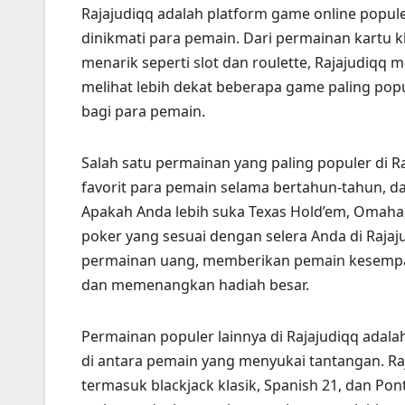
Rajajudiqq adalah platform game online pop
dinikmati para pemain. Dari permainan kartu kl
menarik seperti slot dan roulette, Rajajudiqq m
melihat lebih dekat beberapa game paling pop
bagi para pemain.
Salah satu permainan yang paling populer di Ra
favorit para pemain selama bertahun-tahun, da
Apakah Anda lebih suka Texas Hold’em, Omah
poker yang sesuai dengan selera Anda di Raja
permainan uang, memberikan pemain kesempat
dan memenangkan hadiah besar.
Permainan populer lainnya di Rajajudiqq adalah
di antara pemain yang menyukai tantangan. Ra
termasuk blackjack klasik, Spanish 21, dan Po