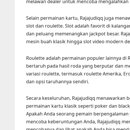
melawan dealer untuk mencoba mengalahkan 
Selain permainan kartu, Rajajudiqq juga mena
slot dan roulette. Slot adalah favorit di kal
dan peluang memenangkan jackpot besar. Rajaj
mesin buah klasik hingga slot video modern den
Roulette adalah permainan populer lainnya d
bertaruh pada hasil roda yang berputar dan 
variasi roulette, termasuk roulette Amerika, 
dan opsi taruhannya sendiri.
Secara keseluruhan, Rajajudiqq menawarkan b
permainan kartu klasik seperti poker dan blackj
Apakah Anda seorang pemain berpengalaman y
mencoba keberuntungan Anda, Rajajudiqq memi
mencobanya dan lihat apakah Anda bisa mendap