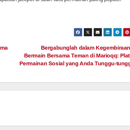
ama
Bergabunglah dalam Kegembiraan
Bermain Bersama Teman di Marioqq: Pla
Permainan Sosial yang Anda Tunggu-tun