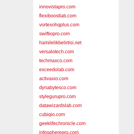
innovistapro.com
flexiboostlab.com
vortexohqplus.com
swiftiopro.com
hamilelikbelirtisi.net
versalotech.com
techmaxco.com
exceedolab.com
activaxio.com
dynabytesco.com
stylegurupro.com
datawizardslab.com
cubiqio.com
geeklifechronicle.com
infospherepro.com