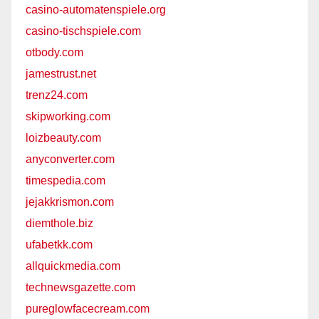
casino-automatenspiele.org
casino-tischspiele.com
otbody.com
jamestrust.net
trenz24.com
skipworking.com
loizbeauty.com
anyconverter.com
timespedia.com
jejakkrismon.com
diemthole.biz
ufabetkk.com
allquickmedia.com
technewsgazette.com
pureglowfacecream.com