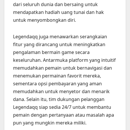
dari seluruh dunia dan bersaing untuk
mendapatkan hadiah uang tunai dan hak
untuk menyombongkan diri.
Legendaqq juga menawarkan serangkaian
fitur yang dirancang untuk meningkatkan
pengalaman bermain game secara
keseluruhan. Antarmuka platform yang intuitif
memudahkan pemain untuk bernavigasi dan
menemukan permainan favorit mereka,
sementara opsi pembayaran yang aman
memudahkan untuk menyetor dan menarik
dana. Selain itu, tim dukungan pelanggan
Legendaqq siap sedia 24/7 untuk membantu
pemain dengan pertanyaan atau masalah apa
pun yang mungkin mereka miliki.