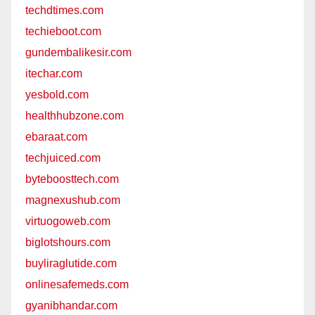
techdtimes.com
techieboot.com
gundembalikesir.com
itechar.com
yesbold.com
healthhubzone.com
ebaraat.com
techjuiced.com
byteboosttech.com
magnexushub.com
virtuogoweb.com
biglotshours.com
buyliraglutide.com
onlinesafemeds.com
gyanibhandar.com