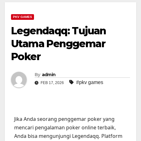
PKV GAMES
Legendaqq: Tujuan
Utama Penggemar
Poker
By
admin
#pkv games
FEB 17, 2026
Jika Anda seorang penggemar poker yang
mencari pengalaman poker online terbaik,
Anda bisa mengunjungi Legendaqq. Platform