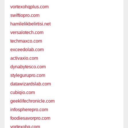
vortexohqplus.com
swiftiopro.com
hamilelikbelirtisi.net
versalotech.com
techmaxco.com
exceedolab.com
activaxio.com
dynabytesco.com
stylegurupro.com
datawizardslab.com
cubiqio.com
geeklifechronicle.com
infospherepro.com
foodiesavorpro.com
vortexohq.com