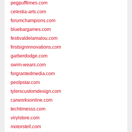
pegpufftimes.com
celestia-arts.com
forumchampions.com
bluebargames.com
festivaldelamalou.com
firstsigninnovations.com
garberdodge.com
swim-wears.com
forgrantedmedia.com
peolpstar.com
tylerscustomdesign.com
carworksonline.com
techtimesss.com
virylstore.com
motorstell.com