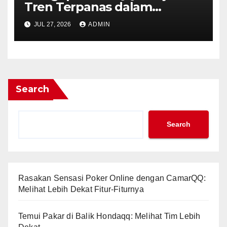
Tren Terpanas dalam
Permainan Online Saat Ini
JUL 27, 2026
ADMIN
Search
Search
Rasakan Sensasi Poker Online dengan CamarQQ:
Melihat Lebih Dekat Fitur-Fiturnya
Temui Pakar di Balik Hondaqq: Melihat Tim Lebih