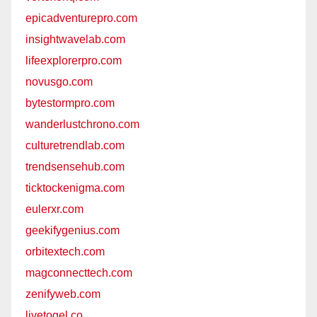
epicadventurepro.com
insightwavelab.com
lifeexplorerpro.com
novusgo.com
bytestormpro.com
wanderlustchrono.com
culturetrendlab.com
trendsensehub.com
ticktockenigma.com
eulerxr.com
geekifygenius.com
orbitextech.com
magconnecttech.com
zenifyweb.com
livetogel.co