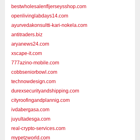
bestwholesalenfljerseysshop.com
openlivinglabdays14.com
ayurvedakonsultti-kari-nokela.com
antitraders.biz
aryanews24.com
xscape-it.com
777azino-mobile.com
cobbseniorbowl.com
technowdesign.com
durexsecurityandshipping.com
cityroofingandplannig.com
ivdabergasa.com
juyultadesga.com
real-crypto-services.com
mypetzworld.com