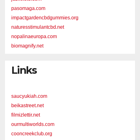
pasomaga.com
impactgardencbdgummies.org
naturesstimulantcbd.net
nopalinaeuropa.com
biomagnify.net
Links
saucyukiah.com
beikastreet.net
filmizlettir.net
ourmultiworlds.com
cooncreekclub.org