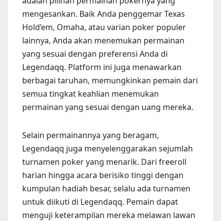
adalah pilihan permainan pokernya yang
mengesankan. Baik Anda penggemar Texas
Hold’em, Omaha, atau varian poker populer
lainnya, Anda akan menemukan permainan
yang sesuai dengan preferensi Anda di
Legendaqq. Platform ini juga menawarkan
berbagai taruhan, memungkinkan pemain dari
semua tingkat keahlian menemukan
permainan yang sesuai dengan uang mereka.
Selain permainannya yang beragam,
Legendaqq juga menyelenggarakan sejumlah
turnamen poker yang menarik. Dari freeroll
harian hingga acara berisiko tinggi dengan
kumpulan hadiah besar, selalu ada turnamen
untuk diikuti di Legendaqq. Pemain dapat
menguji keterampilan mereka melawan lawan