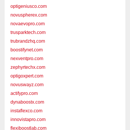
optigeniusco.com
novuspherex.com
novaevopro.com
trusparktech.com
trubrandzhq.com
boostifynet.com
nexventpro.com
zephyrtechx.com
optigoxpert.com
novuswayz.com
actifypro.com
dynaboostx.com
instaflexco.com
innovistapro.com
flexiboostlab.com