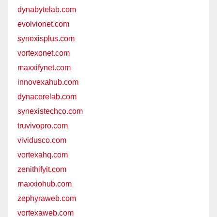
dynabytelab.com
evolvionet.com
synexisplus.com
vortexonet.com
maxxifynet.com
innovexahub.com
dynacorelab.com
synexistechco.com
truvivopro.com
vividusco.com
vortexahq.com
zenithifyit.com
maxxiohub.com
zephyraweb.com
vortexaweb.com