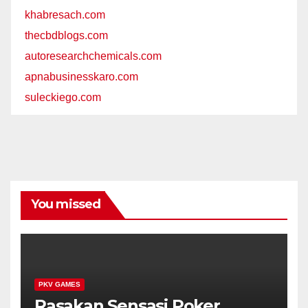
khabresach.com
thecbdblogs.com
autoresearchchemicals.com
apnabusinesskaro.com
suleckiego.com
You missed
PKV GAMES
Rasakan Sensasi Poker