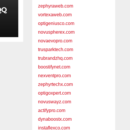
zephyraweb.com
QQ
vortexaweb.com
optigeniusco.com
ne
novuspherex.com
novaevopro.com
trusparktech.com
trubrandzhq.com
boostifynet.com
nexventpro.com
zephyrtechx.com
optigoxpert.com
novuswayz.com
actifypro.com
dynaboostx.com
instaflexco.com