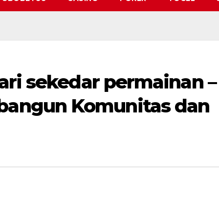
ari sekedar permainan –
angun Komunitas dan