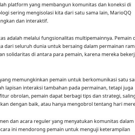
dalah platform yang membangun komunitas dan koneksi di
logi sering mengisolasi kita dari satu sama lain, MarioQQ
gkan dan interaktif.
 adalah melalui fungsionalitas multipemainnya. Pemain 
 dari seluruh dunia untuk bersaing dalam permainan ra
n solidaritas di antara para pemain, karena mereka beker
an yang memungkinkan pemain untuk berkomunikasi satu s
h lapisan interaksi tambahan pada permainan, tetapi juga
ur obrolan, pemain dapat berbagi tips dan strategi, salin
an dengan baik, atau hanya mengobrol tentang hari mere
amen dan acara reguler yang menyatukan komunitas dalam
 -acara ini mendorong pemain untuk menguji keterampilan