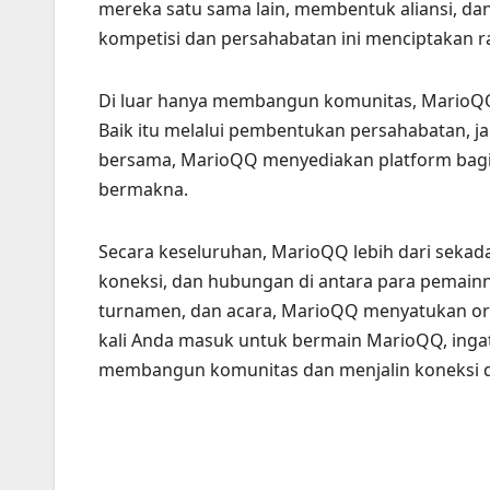
mereka satu sama lain, membentuk aliansi, d
kompetisi dan persahabatan ini menciptakan r
Di luar hanya membangun komunitas, MarioQ
Baik itu melalui pembentukan persahabatan, j
bersama, MarioQQ menyediakan platform bagi
bermakna.
Secara keseluruhan, MarioQQ lebih dari sekad
koneksi, dan hubungan di antara para pemainnya
turnamen, dan acara, MarioQQ menyatukan ora
kali Anda masuk untuk bermain MarioQQ, inga
membangun komunitas dan menjalin koneksi d