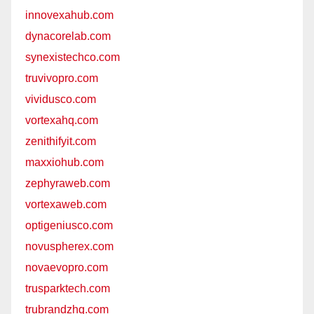
innovexahub.com
dynacorelab.com
synexistechco.com
truvivopro.com
vividusco.com
vortexahq.com
zenithifyit.com
maxxiohub.com
zephyraweb.com
vortexaweb.com
optigeniusco.com
novuspherex.com
novaevopro.com
trusparktech.com
trubrandzhq.com