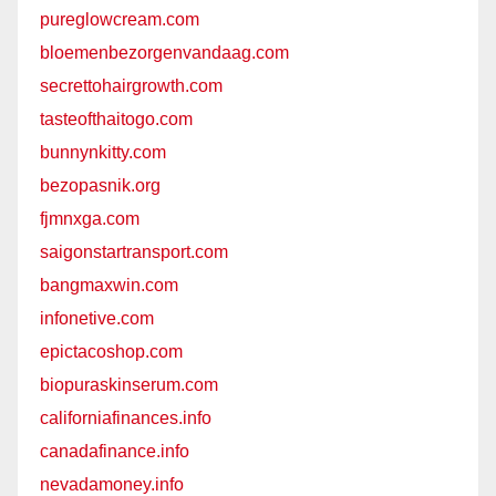
pureglowcream.com
bloemenbezorgenvandaag.com
secrettohairgrowth.com
tasteofthaitogo.com
bunnynkitty.com
bezopasnik.org
fjmnxga.com
saigonstartransport.com
bangmaxwin.com
infonetive.com
epictacoshop.com
biopuraskinserum.com
californiafinances.info
canadafinance.info
nevadamoney.info