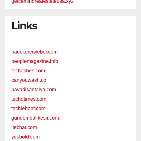
getcaminorealestateusa.xyz
Links
baeckereiweber.com
peoplemagazine.info
techashes.com
canyouwash.co
havadisantalya.com
techdtimes.com
techieboot.com
gundembalikesir.com
itechar.com
yesbold.com