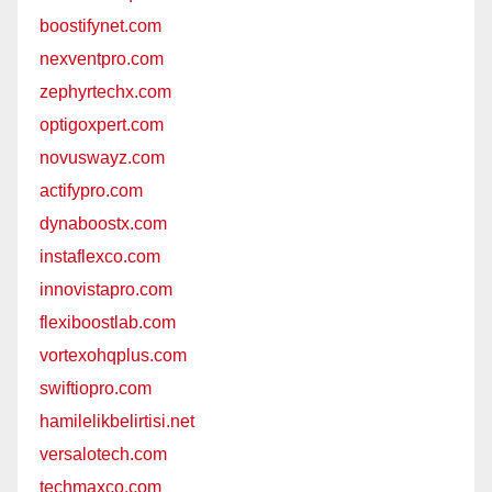
boostifynet.com
nexventpro.com
zephyrtechx.com
optigoxpert.com
novuswayz.com
actifypro.com
dynaboostx.com
instaflexco.com
innovistapro.com
flexiboostlab.com
vortexohqplus.com
swiftiopro.com
hamilelikbelirtisi.net
versalotech.com
techmaxco.com