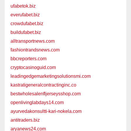
ufabetok.biz
everufabet.biz
crowdufabet.biz
buildufabet.biz
alltransportnews.com
fashiontrandsnews.com
bbcreporters.com
cryptocasinoguid.com
leadingedgemarketingsolutionsmi.com
kastratigeneralcontractinginc.co
bestwholesalenfljerseysshop.com
openlivinglabdays14.com
ayurvedakonsultti-kari-nokela.com
antitraders.biz
aryanews24.com