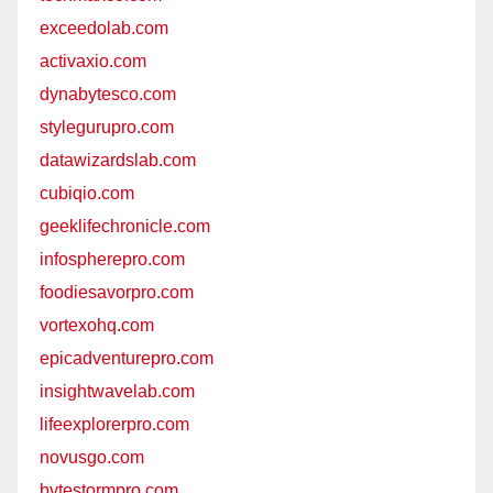
exceedolab.com
activaxio.com
dynabytesco.com
stylegurupro.com
datawizardslab.com
cubiqio.com
geeklifechronicle.com
infospherepro.com
foodiesavorpro.com
vortexohq.com
epicadventurepro.com
insightwavelab.com
lifeexplorerpro.com
novusgo.com
bytestormpro.com