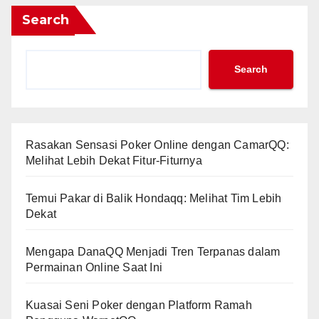
Search
Search
Rasakan Sensasi Poker Online dengan CamarQQ:
Melihat Lebih Dekat Fitur-Fiturnya
Temui Pakar di Balik Hondaqq: Melihat Tim Lebih
Dekat
Mengapa DanaQQ Menjadi Tren Terpanas dalam
Permainan Online Saat Ini
Kuasai Seni Poker dengan Platform Ramah