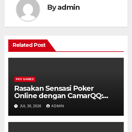
By
admin
Related Post
PKV GAMES
Rasakan Sensasi Poker
Online dengan CamarQQ:
Melihat Lebih Dekat Fitur-
JUL 30, 2026
ADMIN
Fiturnya