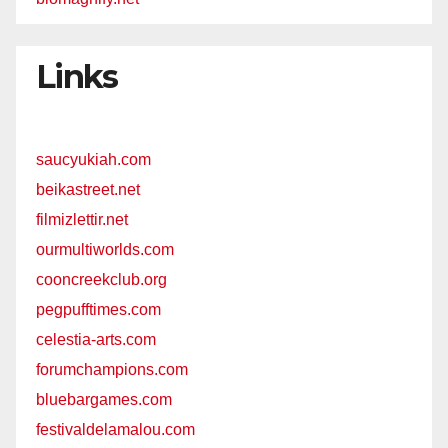
Links
saucyukiah.com
beikastreet.net
filmizlettir.net
ourmultiworlds.com
cooncreekclub.org
pegpufftimes.com
celestia-arts.com
forumchampions.com
bluebargames.com
festivaldelamalou.com