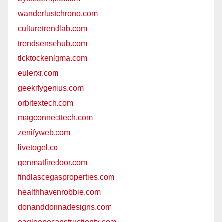
wanderlustchrono.com
culturetrendlab.com
trendsensehub.com
ticktockenigma.com
eulerxr.com
geekifygenius.com
orbitextech.com
magconnecttech.com
zenifyweb.com
livetogel.co
genmatfiredoor.com
findlascegasproperties.com
healthhavenrobbie.com
donanddonnadesigns.com
eagleoneconstructiontx.com