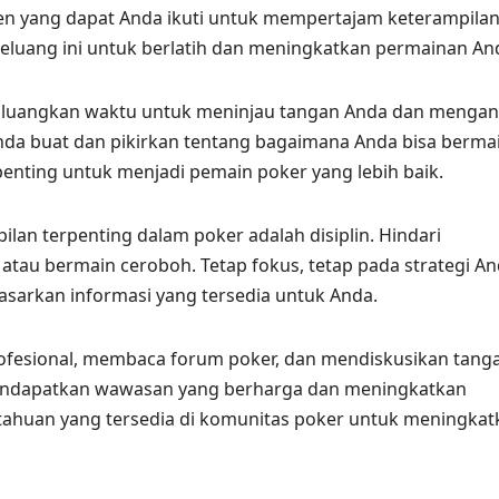
 yang dapat Anda ikuti untuk mempertajam keterampila
eluang ini untuk berlatih dan meningkatkan permainan An
si, luangkan waktu untuk meninjau tangan Anda dan mengana
Anda buat dan pikirkan tentang bagaimana Anda bisa berma
 penting untuk menjadi pemain poker yang lebih baik.
ilan terpenting dalam poker adalah disiplin. Hindari
au bermain ceroboh. Tetap fokus, tetap pada strategi An
sarkan informasi yang tersedia untuk Anda.
profesional, membaca forum poker, dan mendiskusikan tang
ndapatkan wawasan yang berharga dan meningkatkan
ahuan yang tersedia di komunitas poker untuk meningkat