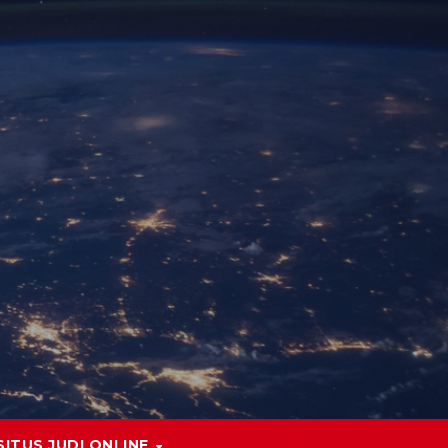
SITUS JUDI ONLINE