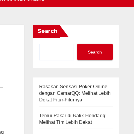
Search
Search
Rasakan Sensasi Poker Online
dengan CamarQQ: Melihat Lebih
Dekat Fitur-Fiturnya
Temui Pakar di Balik Hondaqq:
Melihat Tim Lebih Dekat
ng