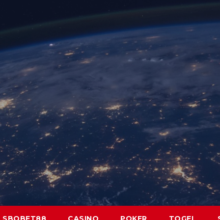
SBOBET88
CASINO
POKER
TOGEL