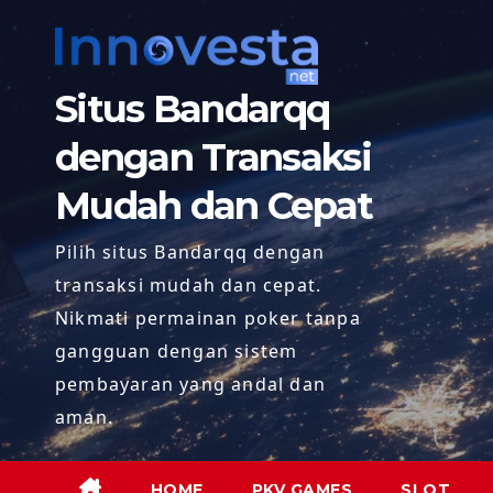
Skip
to
content
Situs Bandarqq
dengan Transaksi
Mudah dan Cepat
Pilih situs Bandarqq dengan
transaksi mudah dan cepat.
Nikmati permainan poker tanpa
gangguan dengan sistem
pembayaran yang andal dan
aman.
HOME
PKV GAMES
SLOT