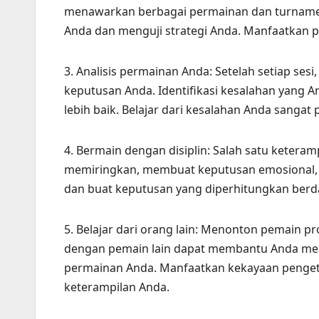
menawarkan berbagai permainan dan turnamen
Anda dan menguji strategi Anda. Manfaatkan p
3. Analisis permainan Anda: Setelah setiap se
keputusan Anda. Identifikasi kesalahan yang 
lebih baik. Belajar dari kesalahan Anda sangat
4. Bermain dengan disiplin: Salah satu keteramp
memiringkan, membuat keputusan emosional, at
dan buat keputusan yang diperhitungkan berda
5. Belajar dari orang lain: Menonton pemain 
dengan pemain lain dapat membantu Anda me
permainan Anda. Manfaatkan kekayaan penget
keterampilan Anda.