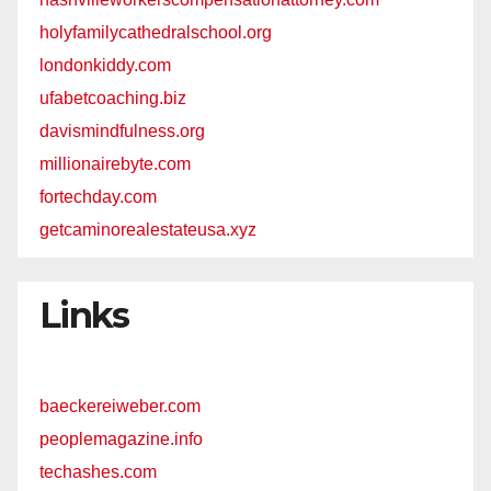
holyfamilycathedralschool.org
londonkiddy.com
ufabetcoaching.biz
davismindfulness.org
millionairebyte.com
fortechday.com
getcaminorealestateusa.xyz
Links
baeckereiweber.com
peoplemagazine.info
techashes.com