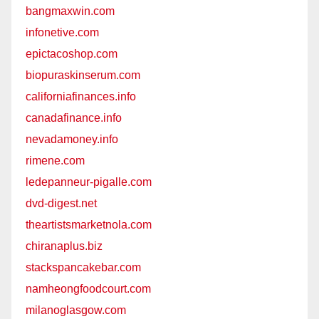
bangmaxwin.com
infonetive.com
epictacoshop.com
biopuraskinserum.com
californiafinances.info
canadafinance.info
nevadamoney.info
rimene.com
ledepanneur-pigalle.com
dvd-digest.net
theartistsmarketnola.com
chiranaplus.biz
stackspancakebar.com
namheongfoodcourt.com
milanoglasgow.com