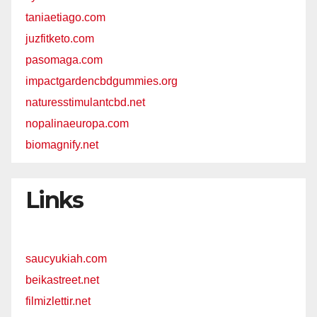
taniaetiago.com
juzfitketo.com
pasomaga.com
impactgardencbdgummies.org
naturesstimulantcbd.net
nopalinaeuropa.com
biomagnify.net
Links
saucyukiah.com
beikastreet.net
filmizlettir.net