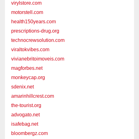
virylstore.com
motorstell.com
health150years.com
prescriptions-drug.org
technocrewsolution.com
viraltokvibes.com
vivianebritoimoveis.com
magforbes.net
monkeycap.org
sdenix.net
amarinhillcrest.com
the-tourist.org
advogato.net
isafebag.net
bloombergz.com