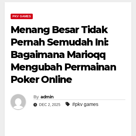
PKV GAMES
Menang Besar Tidak
Pernah Semudah Ini:
Bagaimana Marioqq
Mengubah Permainan
Poker Online
By
admin
#pkv games
DEC 2, 2025