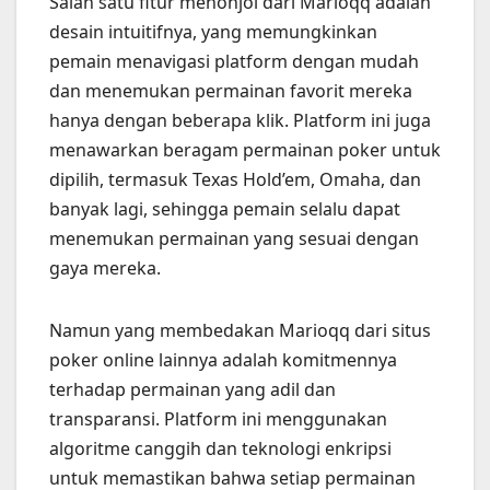
Salah satu fitur menonjol dari Marioqq adalah
desain intuitifnya, yang memungkinkan
pemain menavigasi platform dengan mudah
dan menemukan permainan favorit mereka
hanya dengan beberapa klik. Platform ini juga
menawarkan beragam permainan poker untuk
dipilih, termasuk Texas Hold’em, Omaha, dan
banyak lagi, sehingga pemain selalu dapat
menemukan permainan yang sesuai dengan
gaya mereka.
Namun yang membedakan Marioqq dari situs
poker online lainnya adalah komitmennya
terhadap permainan yang adil dan
transparansi. Platform ini menggunakan
algoritme canggih dan teknologi enkripsi
untuk memastikan bahwa setiap permainan