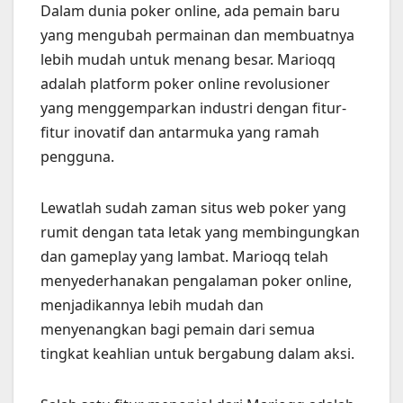
Dalam dunia poker online, ada pemain baru
yang mengubah permainan dan membuatnya
lebih mudah untuk menang besar. Marioqq
adalah platform poker online revolusioner
yang menggemparkan industri dengan fitur-
fitur inovatif dan antarmuka yang ramah
pengguna.
Lewatlah sudah zaman situs web poker yang
rumit dengan tata letak yang membingungkan
dan gameplay yang lambat. Marioqq telah
menyederhanakan pengalaman poker online,
menjadikannya lebih mudah dan
menyenangkan bagi pemain dari semua
tingkat keahlian untuk bergabung dalam aksi.