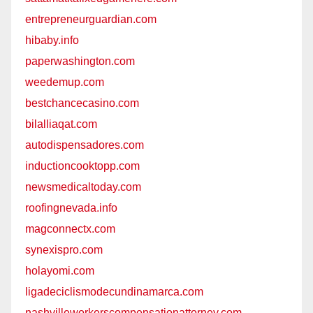
entrepreneurguardian.com
hibaby.info
paperwashington.com
weedemup.com
bestchancecasino.com
bilalliaqat.com
autodispensadores.com
inductioncooktopp.com
newsmedicaltoday.com
roofingnevada.info
magconnectx.com
synexispro.com
holayomi.com
ligadeciclismodecundinamarca.com
nashvilleworkerscompensationattorney.com