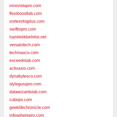
innovistapro.com
flexiboostlab.com
vortexohqplus.com
swiftiopro.com
hamilelikbelirtisi.net
versalotech.com
techmaxco.com
exceedolab.com
activaxio.com
dynabytesco.com
stylegurupro.com
datawizardslab.com
cubiqio.com
geeklifechronicle.com
infospherepro.com