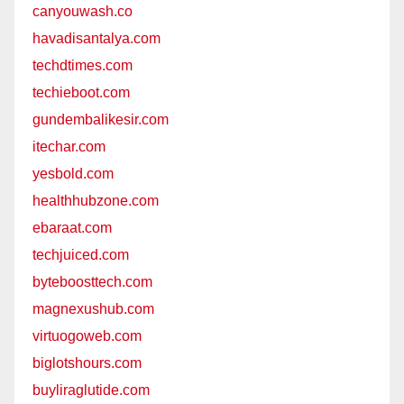
canyouwash.co
havadisantalya.com
techdtimes.com
techieboot.com
gundembalikesir.com
itechar.com
yesbold.com
healthhubzone.com
ebaraat.com
techjuiced.com
byteboosttech.com
magnexushub.com
virtuogoweb.com
biglotshours.com
buyliraglutide.com