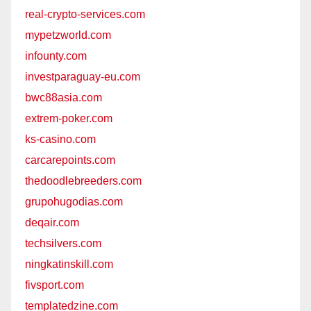
real-crypto-services.com
mypetzworld.com
infounty.com
investparaguay-eu.com
bwc88asia.com
extrem-poker.com
ks-casino.com
carcarepoints.com
thedoodlebreeders.com
grupohugodias.com
deqair.com
techsilvers.com
ningkatinskill.com
fivsport.com
templatedzine.com