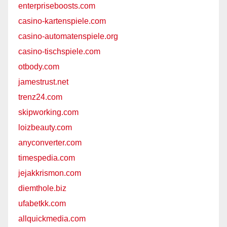
enterpriseboosts.com
casino-kartenspiele.com
casino-automatenspiele.org
casino-tischspiele.com
otbody.com
jamestrust.net
trenz24.com
skipworking.com
loizbeauty.com
anyconverter.com
timespedia.com
jejakkrismon.com
diemthole.biz
ufabetkk.com
allquickmedia.com