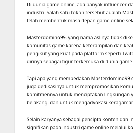
Di dunia game online, ada banyak influencer 
industri. Salah satu tokoh tersebut adalah 
telah membentuk masa depan game online sel
Masterdomino99, yang nama aslinya tidak dik
komunitas game karena keterampilan dan keahl
pengikut yang kuat pada platform seperti T
dirinya sebagai figur terkemuka di dunia game 
Tapi apa yang membedakan Masterdomino99 dar
juga dedikasinya untuk mempromosikan komunit
komitmennya untuk menciptakan lingkungan y
belakang, dan untuk mengadvokasi keragaman 
Selain karyanya sebagai pencipta konten dan
signifikan pada industri game online melalui