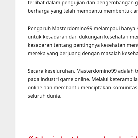
terlibat dalam pengujian dan pengembangan 
berharga yang telah membantu membentuk ara
Pengaruh Masterdomino99 melampaui hanya kom
untuk kesadaran dan dukungan kesehatan men
kesadaran tentang pentingnya kesehatan men
mereka yang berjuang dengan masalah keseha
Secara keseluruhan, Masterdomino99 adalah 
pada industri game online. Melalui keterampi
online dan membantu menciptakan komunitas ga
seluruh dunia.