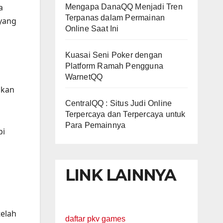
a
Mengapa DanaQQ Menjadi Tren
Terpanas dalam Permainan
 yang
Online Saat Ini
Kuasai Seni Poker dengan
Platform Ramah Pengguna
WarnetQQ
pkan
CentralQQ : Situs Judi Online
Terpercaya dan Terpercaya untuk
Para Pemainnya
pi
LINK LAINNYA
telah
daftar pkv games