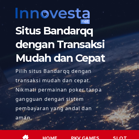
Skip
to
content
Situs Bandarqq
dengan Transaksi
Mudah dan Cepat
Pilih situs Bandarqq dengan
transaksi mudah dan cepat.
Nikmati permainan poker tanpa
gangguan dengan sistem
pembayaran yang andal dan
aman.
HOME
PKV GAMES
SLOT