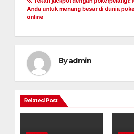
Post
Tekan jackpot dengan pokerpelangi: 
Anda untuk menang besar di dunia poke
navigation
online
By
admin
Related Post