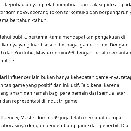
dan kepribadian yang telah membuat dampak signifikan pad
Masterdomino99, seorang tokoh terkemuka dan berpengaruh
ama bertahun -tahun.
etahui publik, pertama -tama mendapatkan pengakuan di
iannya yang luar biasa di berbagai game online. Dengan
witch dan YouTube, Masterdomino99 dengan cepat memanta
online.
i influencer lain bukan hanya kehebatan game -nya, teta
as game yang positif dan inklusif. Ia dikenal karena
ang aman dan ramah bagi para pemain dari semua latar
dan representasi di industri game.
 influencer, Masterdomino99 juga telah membuat dampak
 kolaborasinya dengan pengembang game dan penerbit. Dia 