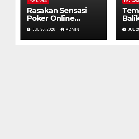
PKV GAMES
PKV GAM
Rasakan Sensasi
Temu
Poker Online
Bali
dengan CamarQQ:
Meli
JUL 30, 2026
ADMIN
JUL 2
Melihat Lebih
Dek
Dekat Fitur-Fiturnya