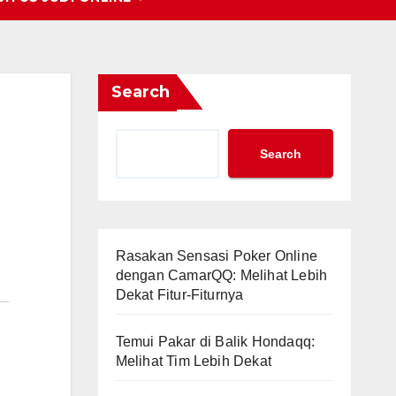
Search
Search
Rasakan Sensasi Poker Online
dengan CamarQQ: Melihat Lebih
Dekat Fitur-Fiturnya
Temui Pakar di Balik Hondaqq:
Melihat Tim Lebih Dekat