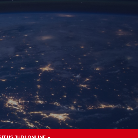
SITUS JUDI ONLINE