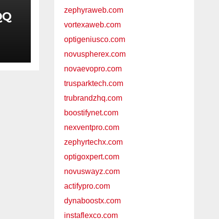
zephyraweb.com
QQ
vortexaweb.com
optigeniusco.com
ne
novuspherex.com
novaevopro.com
trusparktech.com
trubrandzhq.com
boostifynet.com
nexventpro.com
zephyrtechx.com
optigoxpert.com
novuswayz.com
actifypro.com
dynaboostx.com
instaflexco.com