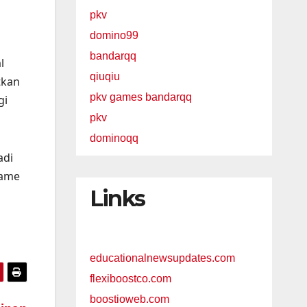
pkv
domino99
bandarqq
l
qiuqiu
tkan
pkv games bandarqq
gi
pkv
dominoqq
adi
game
Links
educationalnewsupdates.com
flexiboostco.com
boostioweb.com