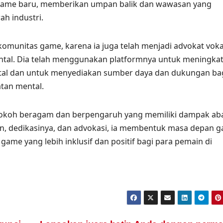
game baru, memberikan umpan balik dan wawasan yang
h industri.
unitas game, karena ia juga telah menjadi advokat voka
tal. Dia telah menggunakan platformnya untuk meningka
tal dan untuk menyediakan sumber daya dan dukungan ba
tan mental.
tokoh beragam dan berpengaruh yang memiliki dampak ab
lan, dedikasinya, dan advokasi, ia membentuk masa depan 
me yang lebih inklusif dan positif bagi para pemain di