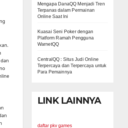
Mengapa DanaQQ Menjadi Tren
Terpanas dalam Permainan
Online Saat Ini
ang
Kuasai Seni Poker dengan
Platform Ramah Pengguna
WarnetQQ
kan.
n
CentralQQ : Situs Judi Online
 dan
Terpercaya dan Terpercaya untuk
ino
Para Pemainnya
nline
LINK LAINNYA
an
dan
n
daftar pkv games