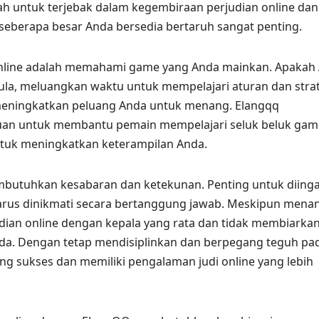
h untuk terjebak dalam kegembiraan perjudian online dan
 seberapa besar Anda bersedia bertaruh sangat penting.
 online adalah memahami game yang Anda mainkan. Apakah
la, meluangkan waktu untuk mempelajari aturan dan stra
eningkatkan peluang Anda untuk menang. Elangqq
an untuk membantu pemain mempelajari seluk beluk gam
 untuk meningkatkan keterampilan Anda.
embutuhkan kesabaran dan ketekunan. Penting untuk diinga
arus dinikmati secara bertanggung jawab. Meskipun mena
udian online dengan kepala yang rata dan tidak membiarka
da. Dengan tetap mendisiplinkan dan berpegang teguh pa
ng sukses dan memiliki pengalaman judi online yang lebih