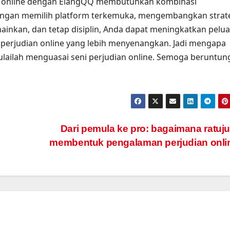
an online dengan ElangQQ membutuhkan kombinasi
Dengan memilih platform terkemuka, mengembangkan strat
inkan, dan tetap disiplin, Anda dapat meningkatkan pelu
erjudian online yang lebih menyenangkan. Jadi mengapa
ulailah menguasai seni perjudian online. Semoga beruntun
Dari pemula ke pro: bagaimana ratuj
membentuk pengalaman perjudian onl