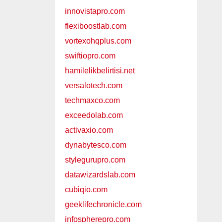
innovistapro.com
flexiboostlab.com
vortexohqplus.com
swiftiopro.com
hamilelikbelirtisi.net
versalotech.com
techmaxco.com
exceedolab.com
activaxio.com
dynabytesco.com
stylegurupro.com
datawizardslab.com
cubiqio.com
geeklifechronicle.com
infospherepro.com