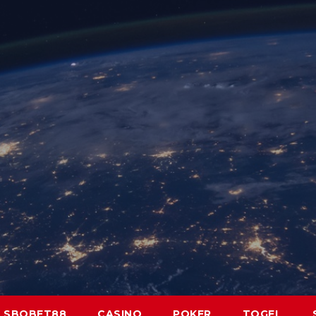
SBOBET88
CASINO
POKER
TOGEL