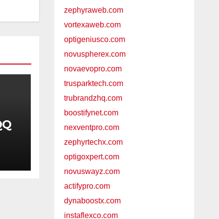
zephyraweb.com
vortexaweb.com
optigeniusco.com
novuspherex.com
novaevopro.com
trusparktech.com
trubrandzhq.com
boostifynet.com
QQ
nexventpro.com
zephyrtechx.com
optigoxpert.com
ne
novuswayz.com
actifypro.com
dynaboostx.com
instaflexco.com