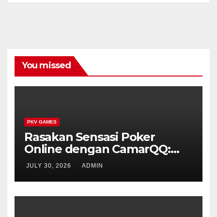
You missed
PKV GAMES
Rasakan Sensasi Poker
Online dengan CamarQQ:
Melihat Lebih Dekat Fitur-
JULY 30, 2026
ADMIN
Fiturnya