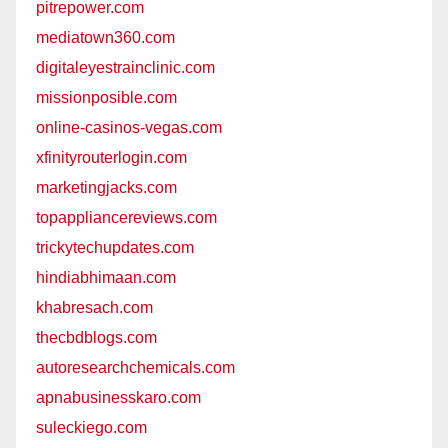
pitrepower.com
mediatown360.com
digitaleyestrainclinic.com
missionposible.com
online-casinos-vegas.com
xfinityrouterlogin.com
marketingjacks.com
topappliancereviews.com
trickytechupdates.com
hindiabhimaan.com
khabresach.com
thecbdblogs.com
autoresearchchemicals.com
apnabusinesskaro.com
suleckiego.com