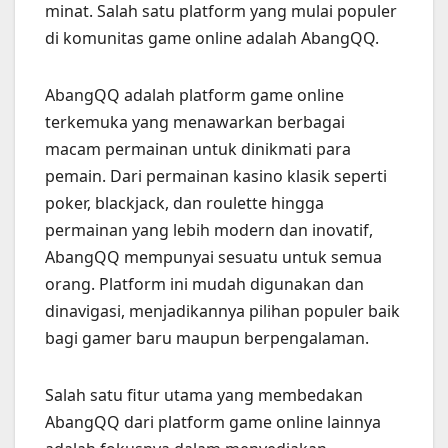
minat. Salah satu platform yang mulai populer
di komunitas game online adalah AbangQQ.
AbangQQ adalah platform game online
terkemuka yang menawarkan berbagai
macam permainan untuk dinikmati para
pemain. Dari permainan kasino klasik seperti
poker, blackjack, dan roulette hingga
permainan yang lebih modern dan inovatif,
AbangQQ mempunyai sesuatu untuk semua
orang. Platform ini mudah digunakan dan
dinavigasi, menjadikannya pilihan populer baik
bagi gamer baru maupun berpengalaman.
Salah satu fitur utama yang membedakan
AbangQQ dari platform game online lainnya