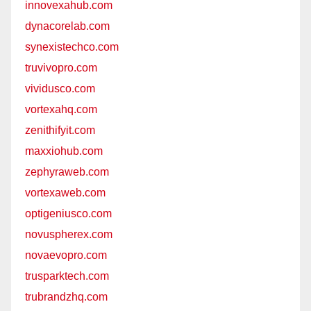
innovexahub.com
dynacorelab.com
synexistechco.com
truvivopro.com
vividusco.com
vortexahq.com
zenithifyit.com
maxxiohub.com
zephyraweb.com
vortexaweb.com
optigeniusco.com
novuspherex.com
novaevopro.com
trusparktech.com
trubrandzhq.com