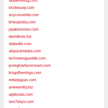
skipworking.com
loizbeauty.com
anyconverter.com
timespedia.com
jejakkrismon.com
diemthole.biz
ufabetkk.com
allquickmedia.com
technewsgazette.com
pureglowfacecream.com
kingofherrings.com
mrbetjapan.com
anewentity.biz
appkuala.com
seo7days.com