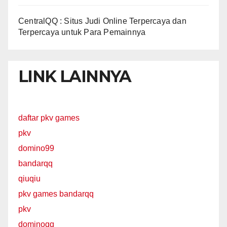
CentralQQ : Situs Judi Online Terpercaya dan
Terpercaya untuk Para Pemainnya
LINK LAINNYA
daftar pkv games
pkv
domino99
bandarqq
qiuqiu
pkv games bandarqq
pkv
dominoqq