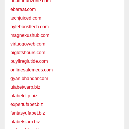
healthhubzone.com
ebaraat.com
techjuiced.com
byteboosttech.com
magnexushub.com
virtuogoweb.com
biglotshours.com
buyliraglutide.com
onlinesafemeds.com
gyanibhandar.com
ufabetwarp.biz
ufabetclip.biz
expertufabet.biz
fantasyufabet.biz
ufabetsiam.biz