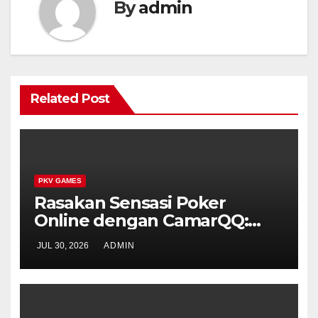
By
admin
Related Post
PKV GAMES
Rasakan Sensasi Poker
Online dengan CamarQQ:
Melihat Lebih Dekat Fitur-
JUL 30, 2026
ADMIN
Fiturnya