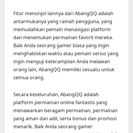
Fitur menonjol lainnya dari AbangQQ adalah
antarmukanya yang ramah pengguna, yang
memudahkan pemain menavigasi platform
dan menemukan permainan favorit mereka.
Baik Anda seorang gamer biasa yang ingin
menghabiskan waktu atau pemain serius yang
ingin menguji keterampilan Anda melawan
orang lain, AbangQQ memiliki sesuatu untuk
semua orang.
Secara keseluruhan, AbangQQ adalah
platform permainan online fantastis yang
menawarkan beragam permainan, permainan
yang aman dan adil, serta bonus dan promosi
menarik. Baik Anda seorang gamer