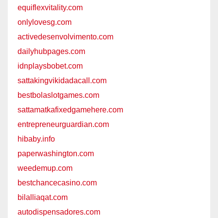
equiflexvitality.com
onlylovesg.com
activedesenvolvimento.com
dailyhubpages.com
idnplaysbobet.com
sattakingvikidadacall.com
bestbolaslotgames.com
sattamatkafixedgamehere.com
entrepreneurguardian.com
hibaby.info
paperwashington.com
weedemup.com
bestchancecasino.com
bilalliaqat.com
autodispensadores.com