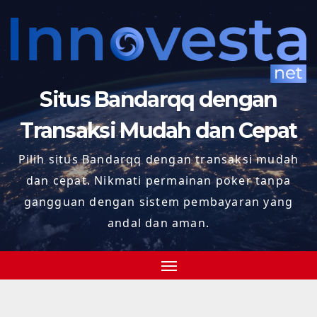
Skip
to
content
Situs Bandarqq dengan
Transaksi Mudah dan Cepat
Pilih situs Bandarqq dengan transaksi mudah
dan cepat. Nikmati permainan poker tanpa
gangguan dengan sistem pembayaran yang
andal dan aman.