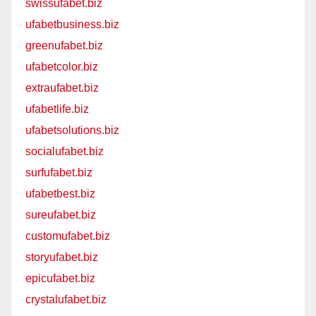
swissufabet.biz
ufabetbusiness.biz
greenufabet.biz
ufabetcolor.biz
extraufabet.biz
ufabetlife.biz
ufabetsolutions.biz
socialufabet.biz
surfufabet.biz
ufabetbest.biz
sureufabet.biz
customufabet.biz
storyufabet.biz
epicufabet.biz
crystalufabet.biz