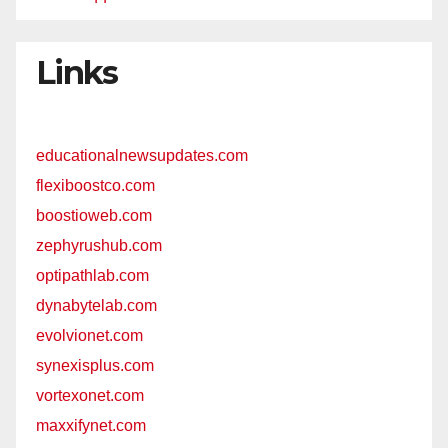
Links
educationalnewsupdates.com
flexiboostco.com
boostioweb.com
zephyrushub.com
optipathlab.com
dynabytelab.com
evolvionet.com
synexisplus.com
vortexonet.com
maxxifynet.com