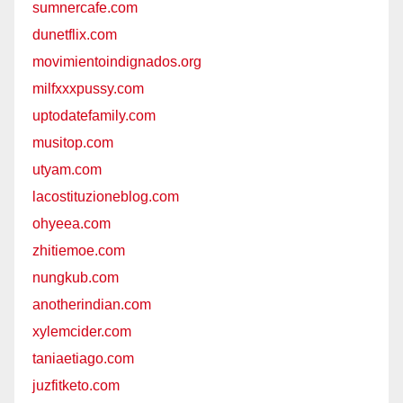
sumnercafe.com
dunetflix.com
movimientoindignados.org
milfxxxpussy.com
uptodatefamily.com
musitop.com
utyam.com
lacostituzioneblog.com
ohyeea.com
zhitiemoe.com
nungkub.com
anotherindian.com
xylemcider.com
taniaetiago.com
juzfitketo.com