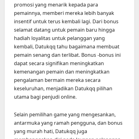
promosi yang menarik kepada para
pemainnya, memberi mereka lebih banyak
insentif untuk terus kembali lagi. Dari bonus
selamat datang untuk pemain baru hingga
hadiah loyalitas untuk pelanggan yang
kembali, Datukqq tahu bagaimana membuat
pemain senang dan terlibat. Bonus -bonus ini
dapat secara signifikan meningkatkan
kemenangan pemain dan meningkatkan
pengalaman bermain mereka secara
keseluruhan, menjadikan Datukqq pilihan
utama bagi penjudi online.
Selain pemilihan game yang mengesankan,
antarmuka yang ramah pengguna, dan bonus
yang murah hati, Datukqq juga