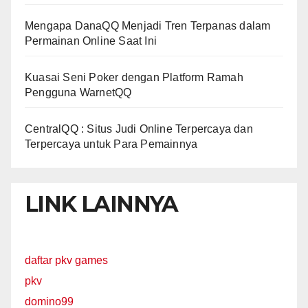
Mengapa DanaQQ Menjadi Tren Terpanas dalam
Permainan Online Saat Ini
Kuasai Seni Poker dengan Platform Ramah
Pengguna WarnetQQ
CentralQQ : Situs Judi Online Terpercaya dan
Terpercaya untuk Para Pemainnya
LINK LAINNYA
daftar pkv games
pkv
domino99