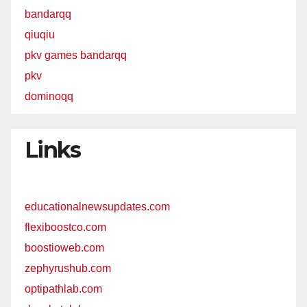
bandarqq
qiuqiu
pkv games bandarqq
pkv
dominoqq
Links
educationalnewsupdates.com
flexiboostco.com
boostioweb.com
zephyrushub.com
optipathlab.com