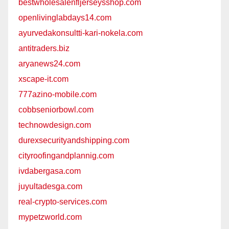
bestwholesalenfljerseysshop.com
openlivinglabdays14.com
ayurvedakonsultti-kari-nokela.com
antitraders.biz
aryanews24.com
xscape-it.com
777azino-mobile.com
cobbseniorbowl.com
technowdesign.com
durexsecurityandshipping.com
cityroofingandplannig.com
ivdabergasa.com
juyultadesga.com
real-crypto-services.com
mypetzworld.com