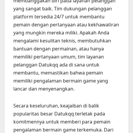
membanggakan diri pada layanan pelanggan
yang sangat baik. Tim dukungan pelanggan
platform tersedia 24/7 untuk membantu
pemain dengan pertanyaan atau kekhawatiran
yang mungkin mereka miliki. Apakah Anda
mengalami kesulitan teknis, membutuhkan
bantuan dengan permainan, atau hanya
memiliki pertanyaan umum, tim layanan
pelanggan Datukqq ada di sana untuk
membantu, memastikan bahwa pemain
memiliki pengalaman bermain game yang
lancar dan menyenangkan.
Secara keseluruhan, keajaiban di balik
popularitas besar Datukqq terletak pada
komitmennya untuk memberi para pemain
pengalaman bermain game terkemuka. Dari