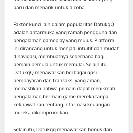
baru dan menarik untuk dicoba.
Faktor kunci lain dalam popularitas DatukqQ
adalah antarmuka yang ramah pengguna dan
pengalaman gameplay yang mulus. Platform
ini dirancang untuk menjadi intuitif dan mudah
dinavigasi, membuatnya sederhana bagi
pemain pemula untuk memulai. Selain itu,
DatukqQ menawarkan berbagai opsi
pembayaran dan transaksi yang aman,
memastikan bahwa pemain dapat menikmati
pengalaman bermain game mereka tanpa
kekhawatiran tentang informasi keuangan
mereka dikompromikan.
Selain itu, Datukqq menawarkan bonus dan