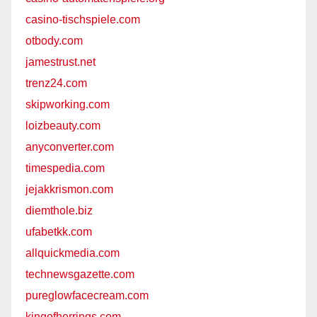
casino-tischspiele.com
otbody.com
jamestrust.net
trenz24.com
skipworking.com
loizbeauty.com
anyconverter.com
timespedia.com
jejakkrismon.com
diemthole.biz
ufabetkk.com
allquickmedia.com
technewsgazette.com
pureglowfacecream.com
kingofherrings.com