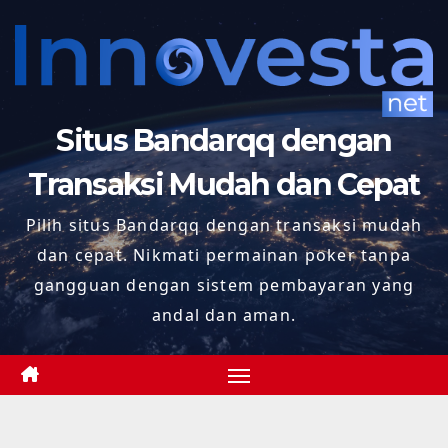
Skip
to
content
Situs Bandarqq dengan
Transaksi Mudah dan Cepat
Pilih situs Bandarqq dengan transaksi mudah
dan cepat. Nikmati permainan poker tanpa
gangguan dengan sistem pembayaran yang
andal dan aman.