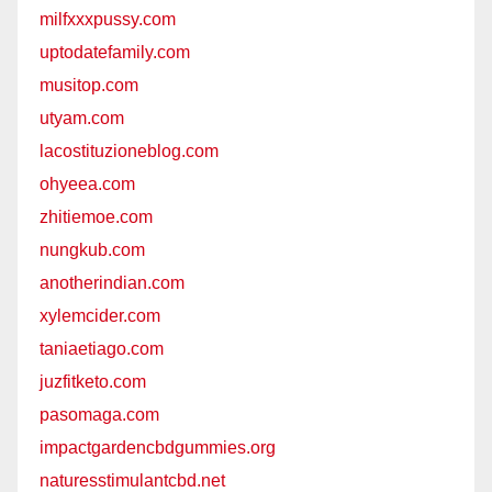
milfxxxpussy.com
uptodatefamily.com
musitop.com
utyam.com
lacostituzioneblog.com
ohyeea.com
zhitiemoe.com
nungkub.com
anotherindian.com
xylemcider.com
taniaetiago.com
juzfitketo.com
pasomaga.com
impactgardencbdgummies.org
naturesstimulantcbd.net