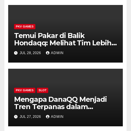
PKV GAMES
Temui Pakar di Balik
Hondaqq: Melihat Tim Lebih
Dekat
JUL 28, 2026
ADMIN
PKV GAMES
SLOT
Mengapa DanaQQ Menjadi
Tren Terpanas dalam
Permainan Online Saat Ini
JUL 27, 2026
ADMIN