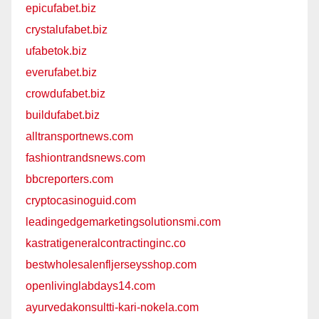
epicufabet.biz
crystalufabet.biz
ufabetok.biz
everufabet.biz
crowdufabet.biz
buildufabet.biz
alltransportnews.com
fashiontrandsnews.com
bbcreporters.com
cryptocasinoguid.com
leadingedgemarketingsolutionsmi.com
kastratigeneralcontractinginc.co
bestwholesalenfljerseysshop.com
openlivinglabdays14.com
ayurvedakonsultti-kari-nokela.com