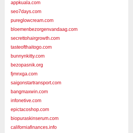
appkuala.com
seo7days.com
pureglowcream.com
bloemenbezorgenvandaag.com
secrettohairgrowth.com
tasteofthaitogo.com
bunnynkitty.com
bezopasnik.org
fjmnxga.com
saigonstartransport.com
bangmaxwin.com
infonetive.com
epictacoshop.com
biopuraskinserum.com
californiafinances.info