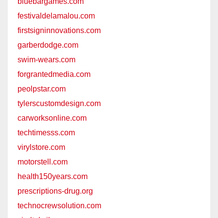
bluebargames.com
festivaldelamalou.com
firstsigninnovations.com
garberdodge.com
swim-wears.com
forgrantedmedia.com
peolpstar.com
tylerscustomdesign.com
carworksonline.com
techtimesss.com
virylstore.com
motorstell.com
health150years.com
prescriptions-drug.org
technocrewsolution.com