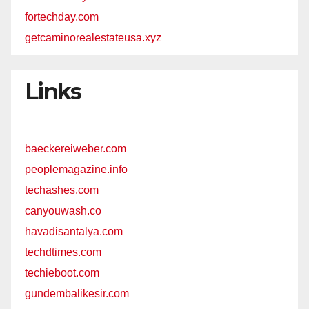
fortechday.com
getcaminorealestateusa.xyz
Links
baeckereiweber.com
peoplemagazine.info
techashes.com
canyouwash.co
havadisantalya.com
techdtimes.com
techieboot.com
gundembalikesir.com