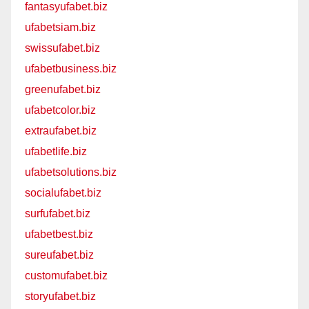
fantasyufabet.biz
ufabetsiam.biz
swissufabet.biz
ufabetbusiness.biz
greenufabet.biz
ufabetcolor.biz
extraufabet.biz
ufabetlife.biz
ufabetsolutions.biz
socialufabet.biz
surfufabet.biz
ufabetbest.biz
sureufabet.biz
customufabet.biz
storyufabet.biz