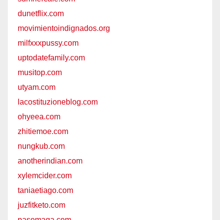
dunetflix.com
movimientoindignados.org
milfxxxpussy.com
uptodatefamily.com
musitop.com
utyam.com
lacostituzioneblog.com
ohyeea.com
zhitiemoe.com
nungkub.com
anotherindian.com
xylemcider.com
taniaetiago.com
juzfitketo.com
pasomaga.com