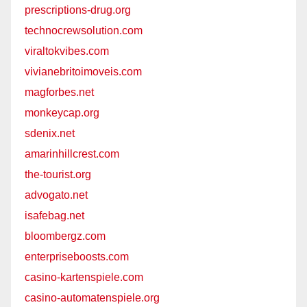
prescriptions-drug.org
technocrewsolution.com
viraltokvibes.com
vivianebritoimoveis.com
magforbes.net
monkeycap.org
sdenix.net
amarinhillcrest.com
the-tourist.org
advogato.net
isafebag.net
bloombergz.com
enterpriseboosts.com
casino-kartenspiele.com
casino-automatenspiele.org