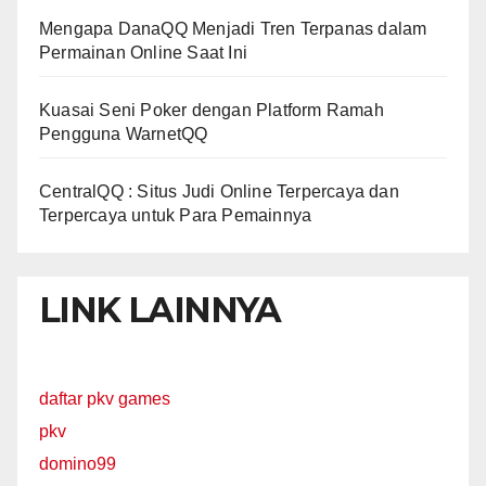
Mengapa DanaQQ Menjadi Tren Terpanas dalam
Permainan Online Saat Ini
Kuasai Seni Poker dengan Platform Ramah
Pengguna WarnetQQ
CentralQQ : Situs Judi Online Terpercaya dan
Terpercaya untuk Para Pemainnya
LINK LAINNYA
daftar pkv games
pkv
domino99