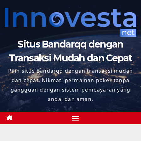
Skip
to
content
Situs Bandarqq dengan
Transaksi Mudah dan Cepat
Pilih situs Bandarqq dengan transaksi mudah
dan cepat. Nikmati permainan poker tanpa
gangguan dengan sistem pembayaran yang
andal dan aman.