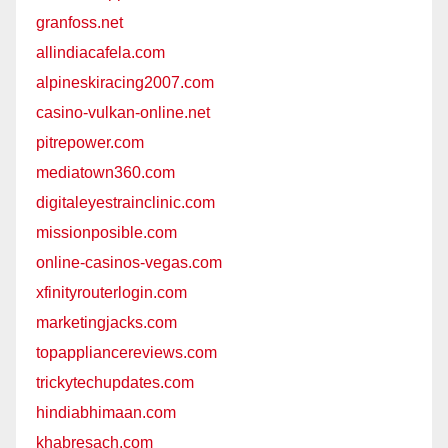
granfoss.net
allindiacafela.com
alpineskiracing2007.com
casino-vulkan-online.net
pitrepower.com
mediatown360.com
digitaleyestrainclinic.com
missionposible.com
online-casinos-vegas.com
xfinityrouterlogin.com
marketingjacks.com
topappliancereviews.com
trickytechupdates.com
hindiabhimaan.com
khabresach.com