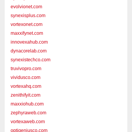
evolvionet.com
synexisplus.com
vortexonet.com
maxxifynet.com
innovexahub.com
dynacorelab.com
synexistechco.com
truvivopro.com
vividusco.com
vortexahq.com
zenithifyit.com
maxxiohub.com
zephyraweb.com
vortexaweb.com
optigeniusco.com