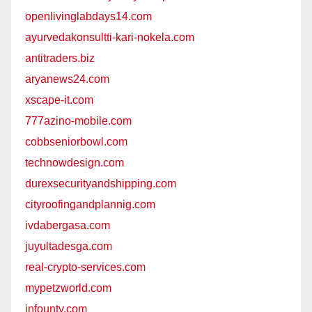
openlivinglabdays14.com
ayurvedakonsultti-kari-nokela.com
antitraders.biz
aryanews24.com
xscape-it.com
777azino-mobile.com
cobbseniorbowl.com
technowdesign.com
durexsecurityandshipping.com
cityroofingandplannig.com
ivdabergasa.com
juyultadesga.com
real-crypto-services.com
mypetzworld.com
infounty.com