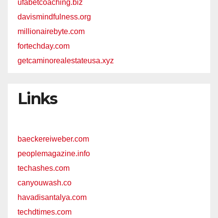
ufabetcoaching.biz
davismindfulness.org
millionairebyte.com
fortechday.com
getcaminorealestateusa.xyz
Links
baeckereiweber.com
peoplemagazine.info
techashes.com
canyouwash.co
havadisantalya.com
techdtimes.com