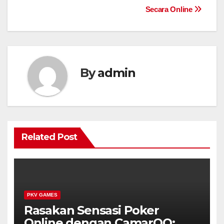
Secara Online
By
admin
Related Post
PKV GAMES
Rasakan Sensasi Poker
Online dengan CamarQQ: