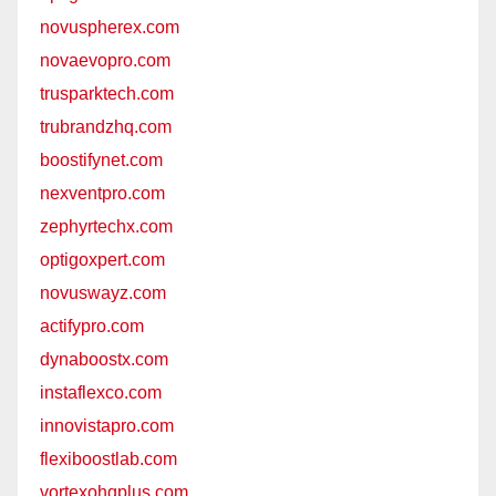
novuspherex.com
novaevopro.com
trusparktech.com
trubrandzhq.com
boostifynet.com
nexventpro.com
zephyrtechx.com
optigoxpert.com
novuswayz.com
actifypro.com
dynaboostx.com
instaflexco.com
innovistapro.com
flexiboostlab.com
vortexohqplus.com