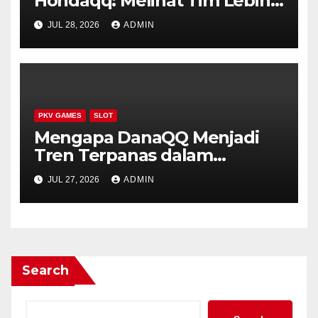
Hondaqq: Melihat Tim Lebih
Dekat
JUL 28, 2026
ADMIN
PKV GAMES
SLOT
Mengapa DanaQQ Menjadi
Tren Terpanas dalam
Permainan Online Saat Ini
JUL 27, 2026
ADMIN
Search