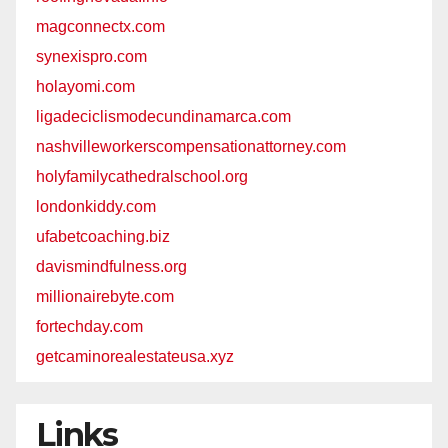
magconnectx.com
synexispro.com
holayomi.com
ligadeciclismodecundinamarca.com
nashvilleworkerscompensationattorney.com
holyfamilycathedralschool.org
londonkiddy.com
ufabetcoaching.biz
davismindfulness.org
millionairebyte.com
fortechday.com
getcaminorealestateusa.xyz
Links