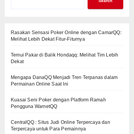
Search
Rasakan Sensasi Poker Online dengan CamarQQ:
Melihat Lebih Dekat Fitur-Fiturnya
Temui Pakar di Balik Hondaqq: Melihat Tim Lebih
Dekat
Mengapa DanaQQ Menjadi Tren Terpanas dalam
Permainan Online Saat Ini
Kuasai Seni Poker dengan Platform Ramah
Pengguna WarnetQQ
CentralQQ : Situs Judi Online Terpercaya dan
Terpercaya untuk Para Pemainnya