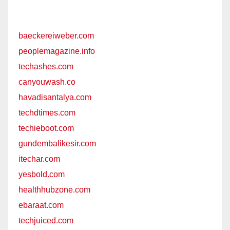
baeckereiweber.com
peoplemagazine.info
techashes.com
canyouwash.co
havadisantalya.com
techdtimes.com
techieboot.com
gundembalikesir.com
itechar.com
yesbold.com
healthhubzone.com
ebaraat.com
techjuiced.com