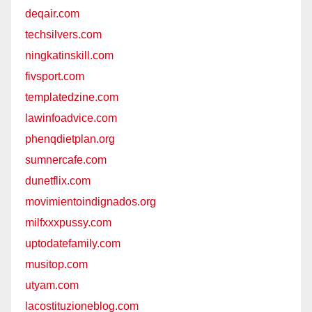
deqair.com
techsilvers.com
ningkatinskill.com
fivsport.com
templatedzine.com
lawinfoadvice.com
phenqdietplan.org
sumnercafe.com
dunetflix.com
movimientoindignados.org
milfxxxpussy.com
uptodatefamily.com
musitop.com
utyam.com
lacostituzioneblog.com