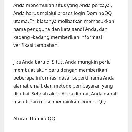
Anda menemukan situs yang Anda percayai,
Anda harus melalui proses login DominoQQ
utama. Ini biasanya melibatkan memasukkan
nama pengguna dan kata sandi Anda, dan
kadang -kadang memberikan informasi
verifikasi tambahan.
Jika Anda baru di Situs, Anda mungkin perlu
membuat akun baru dengan memberikan
beberapa informasi dasar seperti nama Anda,
alamat email, dan metode pembayaran yang
disukai. Setelah akun Anda dibuat, Anda dapat
masuk dan mulai memainkan DominoQQ.
Aturan DominoQQ