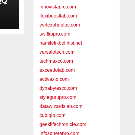
QQ
innovistapro.com
flexiboostlab.com
ne
vortexohqplus.com
swiftiopro.com
hamilelikbelirtisi.net
versalotech.com
techmaxco.com
exceedolab.com
activaxio.com
dynabytesco.com
stylegurupro.com
datawizardslab.com
cubiqio.com
geeklifechronicle.com
infospherepro.com