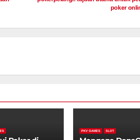
poker onl
ES
PKV GAMES
SLOT