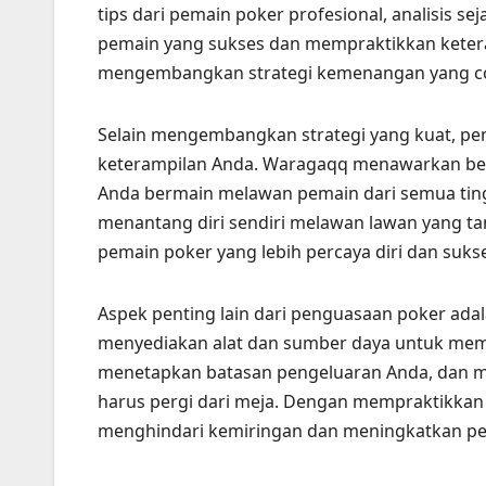
tips dari pemain poker profesional, analisis s
pemain yang sukses dan mempraktikkan ketera
mengembangkan strategi kemenangan yang co
Selain mengembangkan strategi yang kuat, pen
keterampilan Anda. Waragaqq menawarkan ber
Anda bermain melawan pemain dari semua ting
menantang diri sendiri melawan lawan yang t
pemain poker yang lebih percaya diri dan suks
Aspek penting lain dari penguasaan poker ada
menyediakan alat dan sumber daya untuk me
menetapkan batasan pengeluaran Anda, dan m
harus pergi dari meja. Dengan mempraktikkan
menghindari kemiringan dan meningkatkan pel