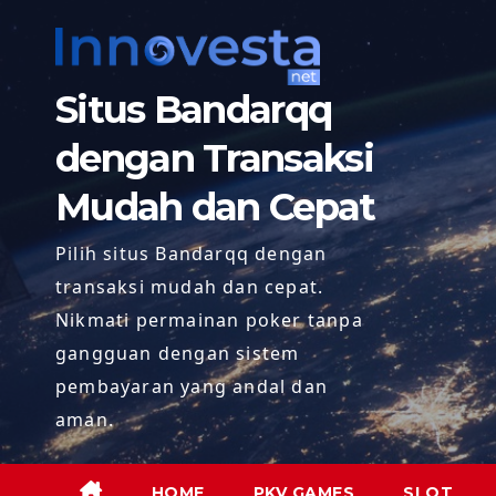
Skip
to
content
Situs Bandarqq
dengan Transaksi
Mudah dan Cepat
Pilih situs Bandarqq dengan
transaksi mudah dan cepat.
Nikmati permainan poker tanpa
gangguan dengan sistem
pembayaran yang andal dan
aman.
HOME
PKV GAMES
SLOT