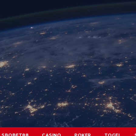
SBOBET88
CASINO
POKER
TOGEL