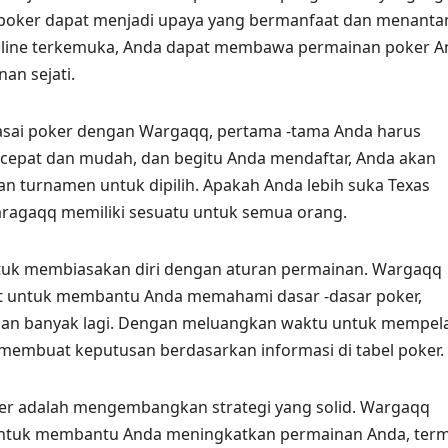
poker dapat menjadi upaya yang bermanfaat dan menanta
nline terkemuka, Anda dapat membawa permainan poker A
an sejati.
sai poker dengan Wargaqq, pertama -tama Anda harus
 cepat dan mudah, dan begitu Anda mendaftar, Anda akan
an turnamen untuk dipilih. Apakah Anda lebih suka Texas
Waragaqq memiliki sesuatu untuk semua orang.
tuk membiasakan diri dengan aturan permainan. Wargaqq
t untuk membantu Anda memahami dasar -dasar poker,
 dan banyak lagi. Dengan meluangkan waktu untuk mempela
 membuat keputusan berdasarkan informasi di tabel poker.
ker adalah mengembangkan strategi yang solid. Wargaqq
untuk membantu Anda meningkatkan permainan Anda, ter