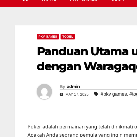
PKV GAMES
TOGEL
Panduan Utama u
dengan Waragaq
By
admin
#pkv games
,
#to
MAY 17, 2025
Poker adalah permainan yang telah dinikmati o
Apakah Anda seorang pemula yang ingin mempe