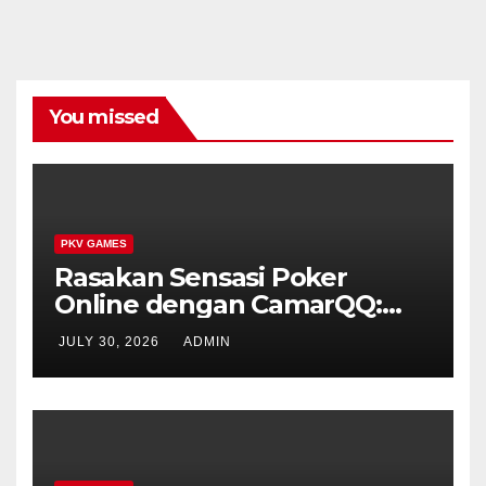
You missed
PKV GAMES
Rasakan Sensasi Poker
Online dengan CamarQQ:
Melihat Lebih Dekat Fitur-
JULY 30, 2026
ADMIN
Fiturnya