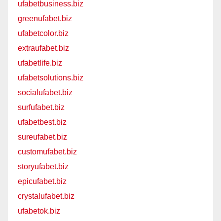
ufabetbusiness.biz
greenufabet.biz
ufabetcolor.biz
extraufabet.biz
ufabetlife.biz
ufabetsolutions.biz
socialufabet.biz
surfufabet.biz
ufabetbest.biz
sureufabet.biz
customufabet.biz
storyufabet.biz
epicufabet.biz
crystalufabet.biz
ufabetok.biz