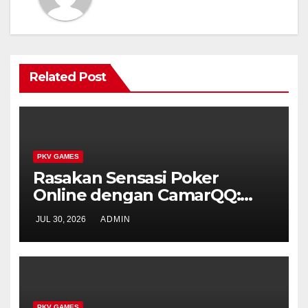
Related Post
PKV GAMES
Rasakan Sensasi Poker
Online dengan CamarQQ:
Melihat Lebih Dekat Fitur-
JUL 30, 2026
ADMIN
Fiturnya
PKV GAMES