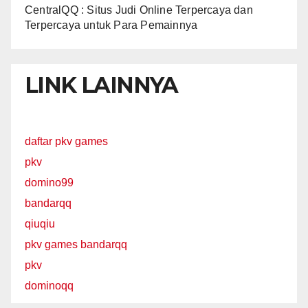
CentralQQ : Situs Judi Online Terpercaya dan
Terpercaya untuk Para Pemainnya
LINK LAINNYA
daftar pkv games
pkv
domino99
bandarqq
qiuqiu
pkv games bandarqq
pkv
dominoqq