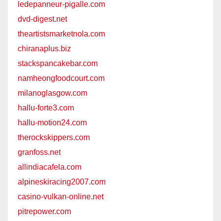
ledepanneur-pigalle.com
dvd-digest.net
theartistsmarketnola.com
chiranaplus.biz
stackspancakebar.com
namheongfoodcourt.com
milanoglasgow.com
hallu-forte3.com
hallu-motion24.com
therockskippers.com
granfoss.net
allindiacafela.com
alpineskiracing2007.com
casino-vulkan-online.net
pitrepower.com