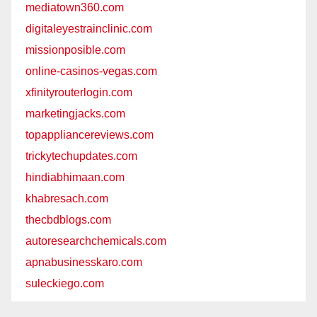
mediatown360.com
digitaleyestrainclinic.com
missionposible.com
online-casinos-vegas.com
xfinityrouterlogin.com
marketingjacks.com
topappliancereviews.com
trickytechupdates.com
hindiabhimaan.com
khabresach.com
thecbdblogs.com
autoresearchchemicals.com
apnabusinesskaro.com
suleckiego.com