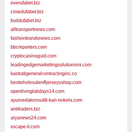
everufabet.biz
crowdufabet.biz
buildufabet.biz
alltransportnews.com
fashiontrandsnews.com
bbcreporters.com
cryptocasinoguid.com
leadingedgemarketingsolutionsmi.com
kastratigeneralcontractinginc.co
bestwholesalenfljerseysshop.com
openlivinglabdays14.com
ayurvedakonsultti-kari-nokela.com
antitraders.biz
aryanews24.com
xscape-it.com