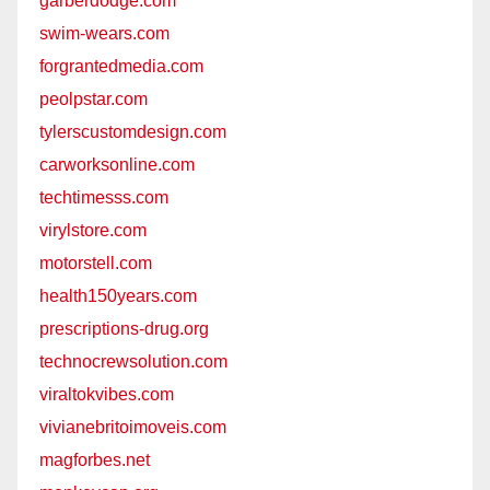
garberdodge.com
swim-wears.com
forgrantedmedia.com
peolpstar.com
tylerscustomdesign.com
carworksonline.com
techtimesss.com
virylstore.com
motorstell.com
health150years.com
prescriptions-drug.org
technocrewsolution.com
viraltokvibes.com
vivianebritoimoveis.com
magforbes.net