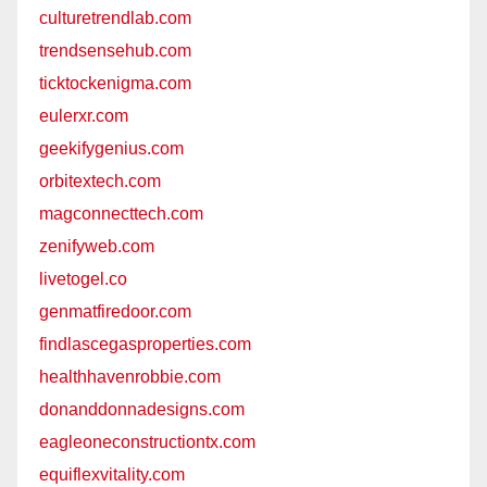
culturetrendlab.com
trendsensehub.com
ticktockenigma.com
eulerxr.com
geekifygenius.com
orbitextech.com
magconnecttech.com
zenifyweb.com
livetogel.co
genmatfiredoor.com
findlascegasproperties.com
healthhavenrobbie.com
donanddonnadesigns.com
eagleoneconstructiontx.com
equiflexvitality.com