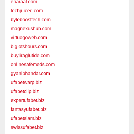
ebaraat.com
techjuiced.com
byteboosttech.com
magnexushub.com
virtuogoweb.com
biglotshours.com
buyliraglutide.com
onlinesafemeds.com
gyanibhandar.com
ufabetwarp.biz
ufabetclip.biz
expertufabet.biz
fantasyufabet.biz
ufabetsiam.biz
swissufabet.biz