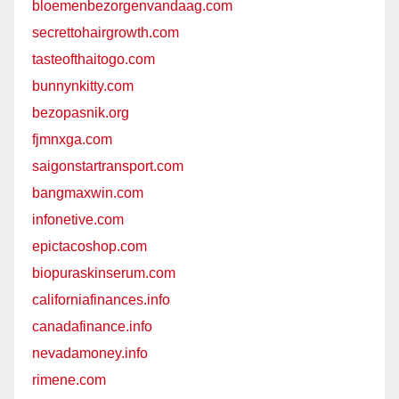
bloemenbezorgenvandaag.com
secrettohairgrowth.com
tasteofthaitogo.com
bunnynkitty.com
bezopasnik.org
fjmnxga.com
saigonstartransport.com
bangmaxwin.com
infonetive.com
epictacoshop.com
biopuraskinserum.com
californiafinances.info
canadafinance.info
nevadamoney.info
rimene.com