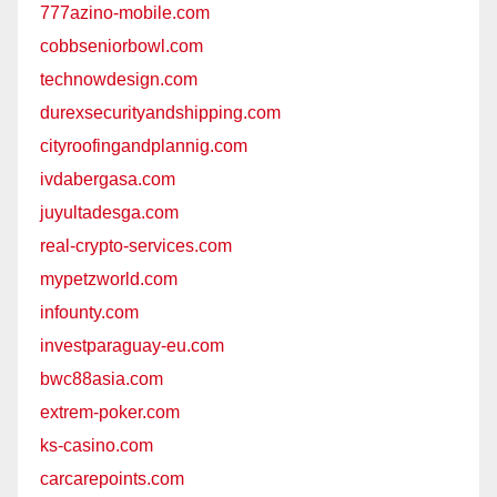
777azino-mobile.com
cobbseniorbowl.com
technowdesign.com
durexsecurityandshipping.com
cityroofingandplannig.com
ivdabergasa.com
juyultadesga.com
real-crypto-services.com
mypetzworld.com
infounty.com
investparaguay-eu.com
bwc88asia.com
extrem-poker.com
ks-casino.com
carcarepoints.com