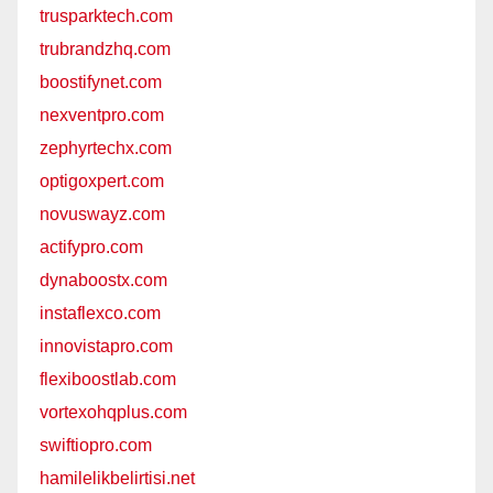
trusparktech.com
trubrandzhq.com
boostifynet.com
nexventpro.com
zephyrtechx.com
optigoxpert.com
novuswayz.com
actifypro.com
dynaboostx.com
instaflexco.com
innovistapro.com
flexiboostlab.com
vortexohqplus.com
swiftiopro.com
hamilelikbelirtisi.net