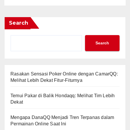
Search
Search
Rasakan Sensasi Poker Online dengan CamarQQ:
Melihat Lebih Dekat Fitur-Fiturnya
Temui Pakar di Balik Hondaqq: Melihat Tim Lebih
Dekat
Mengapa DanaQQ Menjadi Tren Terpanas dalam
Permainan Online Saat Ini