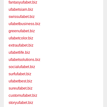
fantasyufabet.biz
ufabetsiam.biz
swissufabet.biz
ufabetbusiness.biz
greenufabet.biz
ufabetcolor.biz
extraufabet.biz
ufabetlife.biz
ufabetsolutions.biz
socialufabet.biz
surfufabet.biz
ufabetbest.biz
sureufabet.biz
customufabet.biz
storyufabet.biz