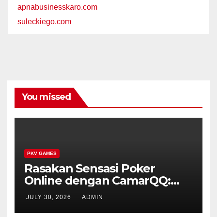
apnabusinesskaro.com
suleckiego.com
You missed
PKV GAMES
Rasakan Sensasi Poker
Online dengan CamarQQ:
Melihat Lebih Dekat Fitur-
JULY 30, 2026
ADMIN
Fiturnya