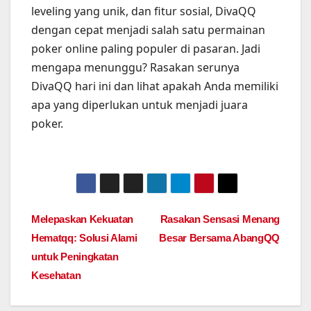
leveling yang unik, dan fitur sosial, DivaQQ
dengan cepat menjadi salah satu permainan
poker online paling populer di pasaran. Jadi
mengapa menunggu? Rasakan serunya
DivaQQ hari ini dan lihat apakah Anda memiliki
apa yang diperlukan untuk menjadi juara
poker.
Post
Melepaskan Kekuatan
Rasakan Sensasi Menang
Hematqq: Solusi Alami
Besar Bersama AbangQQ
navigation
untuk Peningkatan
Kesehatan