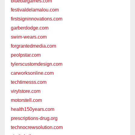
bluebargames.com
festivaldelamalou.com
firstsigninnovations.com
garberdodge.com
swim-wears.com
forgrantedmedia.com
peolpstar.com
tylerscustomdesign.com
carworksonline.com
techtimesss.com
virylstore.com
motorstell.com
health150years.com
prescriptions-drug.org
technocrewsolution.com