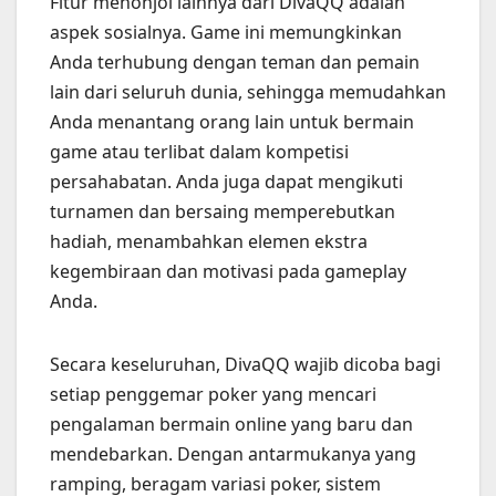
Fitur menonjol lainnya dari DivaQQ adalah
aspek sosialnya. Game ini memungkinkan
Anda terhubung dengan teman dan pemain
lain dari seluruh dunia, sehingga memudahkan
Anda menantang orang lain untuk bermain
game atau terlibat dalam kompetisi
persahabatan. Anda juga dapat mengikuti
turnamen dan bersaing memperebutkan
hadiah, menambahkan elemen ekstra
kegembiraan dan motivasi pada gameplay
Anda.
Secara keseluruhan, DivaQQ wajib dicoba bagi
setiap penggemar poker yang mencari
pengalaman bermain online yang baru dan
mendebarkan. Dengan antarmukanya yang
ramping, beragam variasi poker, sistem