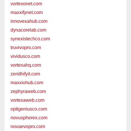
vortexonet.com
maxxifynet.com
innovexahub.com
dynacorelab.com
synexistechco.com
truvivopro.com
vividusco.com
vortexahq.com
zenithifyit.com
maxxiohub.com
zephyraweb.com
vortexaweb.com
optigeniusco.com
novuspherex.com
novaevopro.com