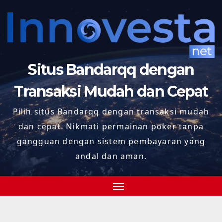
Skip
to
content
Situs Bandarqq dengan
Transaksi Mudah dan Cepat
Pilih situs Bandarqq dengan transaksi mudah
dan cepat. Nikmati permainan poker tanpa
gangguan dengan sistem pembayaran yang
andal dan aman.