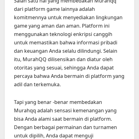
Salah satu hal yang membedakan Murahqq
dari platform game lainnya adalah
komitmennya untuk menyediakan lingkungan
game yang aman dan aman. Platform ini
menggunakan teknologi enkripsi canggih
untuk memastikan bahwa informasi pribadi
dan keuangan Anda selalu dilindungi. Selain
itu, MurahQQ dilisensikan dan diatur oleh
otoritas yang sesuai, sehingga Anda dapat
percaya bahwa Anda bermain di platform yang
adil dan terkemuka.
Tapi yang benar -benar membedakan
Murahqq adalah sensasi kemenangan yang
bisa Anda alami saat bermain di platform.
Dengan berbagai permainan dan turnamen
untuk dipilih, Anda dapat menguji