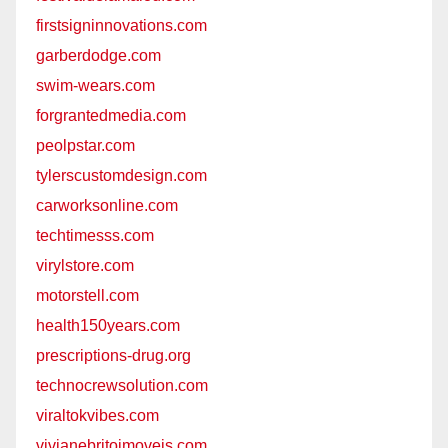
firstsigninnovations.com
garberdodge.com
swim-wears.com
forgrantedmedia.com
peolpstar.com
tylerscustomdesign.com
carworksonline.com
techtimesss.com
virylstore.com
motorstell.com
health150years.com
prescriptions-drug.org
technocrewsolution.com
viraltokvibes.com
vivianebritoimoveis.com