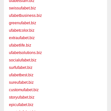
ufabetsiam.biz
swissufabet.biz
ufabetbusiness.biz
greenufabet.biz
ufabetcolor.biz
extraufabet.biz
ufabetlife.biz
ufabetsolutions.biz
socialufabet.biz
surfufabet.biz
ufabetbest.biz
sureufabet.biz
customufabet.biz
storyufabet.biz
epicufabet.biz