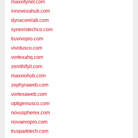
maxxifynet.com
innovexahub.com
dynacorelab.com
synexistechco.com
truvivopro.com
vividusco.com
vortexahq.com
zenithifyit.com
maxxiohub.com
zephyraweb.com
vortexaweb.com
optigeniusco.com
novuspherex.com
novaevopro.com
trusparktech.com