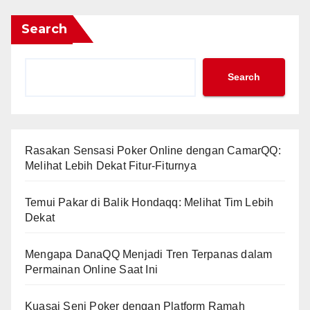
Search
Search
Rasakan Sensasi Poker Online dengan CamarQQ:
Melihat Lebih Dekat Fitur-Fiturnya
Temui Pakar di Balik Hondaqq: Melihat Tim Lebih
Dekat
Mengapa DanaQQ Menjadi Tren Terpanas dalam
Permainan Online Saat Ini
Kuasai Seni Poker dengan Platform Ramah