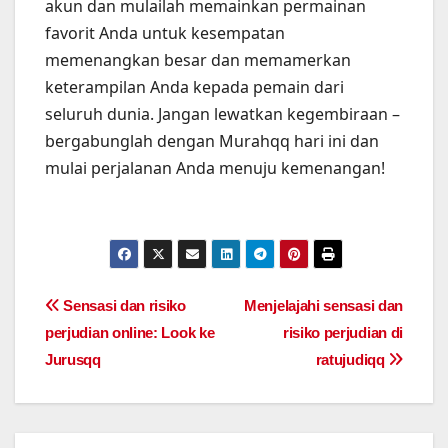
akun dan mulailah memainkan permainan
favorit Anda untuk kesempatan
memenangkan besar dan memamerkan
keterampilan Anda kepada pemain dari
seluruh dunia. Jangan lewatkan kegembiraan –
bergabunglah dengan Murahqq hari ini dan
mulai perjalanan Anda menuju kemenangan!
Post
Sensasi dan risiko
Menjelajahi sensasi dan
perjudian online: Look ke
risiko perjudian di
navigation
Jurusqq
ratujudiqq