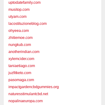
uptodatefamily.com
musitop.com
utyam.com
lacostituzioneblog.com
ohyeea.com
zhitiemoe.com
nungkub.com
anotherindian.com
xylemcider.com
taniaetiago.com
juzfitketo.com
pasomaga.com
impactgardencbdgummies.org
naturesstimulantcbd.net
nopalinaeuropa.com