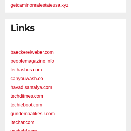
getcaminorealestateusa.xyz
Links
baeckereiweber.com
peoplemagazine.info
techashes.com
canyouwash.co
havadisantalya.com
techdtimes.com
techieboot.com
gundembalikesir.com
itechar.com