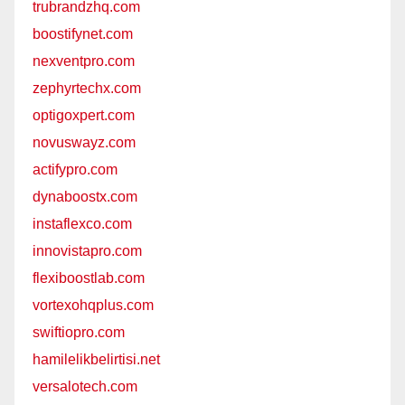
trubrandzhq.com
boostifynet.com
nexventpro.com
zephyrtechx.com
optigoxpert.com
novuswayz.com
actifypro.com
dynaboostx.com
instaflexco.com
innovistapro.com
flexiboostlab.com
vortexohqplus.com
swiftiopro.com
hamilelikbelirtisi.net
versalotech.com