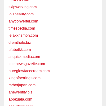
skipworking.com
loizbeauty.com
anyconverter.com
timespedia.com
jejakkrismon.com
diemthole.biz
ufabetkk.com
allquickmedia.com
technewsgazette.com
pureglowfacecream.com
kingofherrings.com
mrbetjapan.com
anewentity.biz
appkuala.com