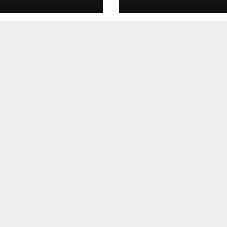
at
Permainan Onli
Saat Ini