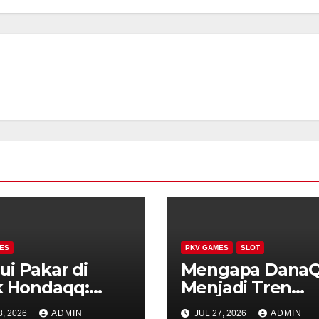
ES
PKV GAMES
SLOT
i Pakar di
Mengapa Dana
k Hondaqq:
Menjadi Tren
hat Tim Lebih
Terpanas dalam
8, 2026
ADMIN
JUL 27, 2026
ADMIN