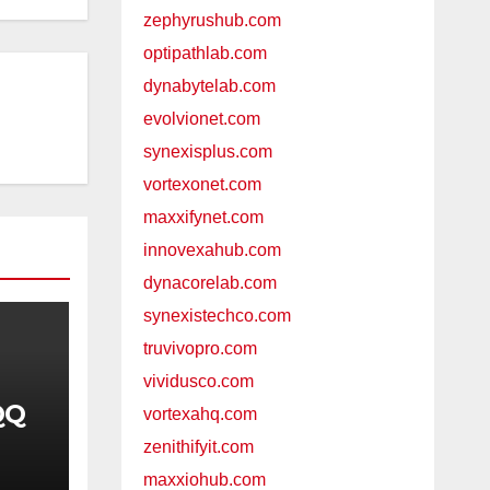
zephyrushub.com
optipathlab.com
dynabytelab.com
evolvionet.com
synexisplus.com
vortexonet.com
maxxifynet.com
innovexahub.com
dynacorelab.com
synexistechco.com
truvivopro.com
vividusco.com
QQ
vortexahq.com
zenithifyit.com
maxxiohub.com