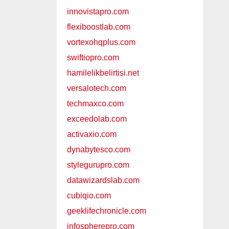
innovistapro.com
flexiboostlab.com
vortexohqplus.com
swiftiopro.com
hamilelikbelirtisi.net
versalotech.com
techmaxco.com
exceedolab.com
activaxio.com
dynabytesco.com
stylegurupro.com
datawizardslab.com
cubiqio.com
geeklifechronicle.com
infospherepro.com