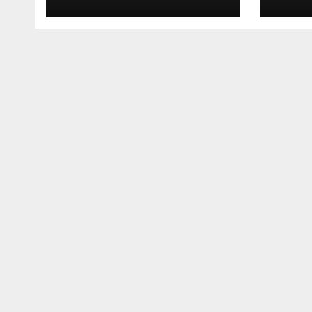
Melihat Lebih
Dek
Dekat Fitur-Fiturnya