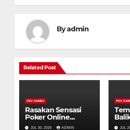
By
admin
Related Post
PKV GAMES
PKV GAM
Rasakan Sensasi
Temu
Poker Online
Bali
dengan CamarQQ:
Meli
JUL 30, 2026
ADMIN
JUL 2