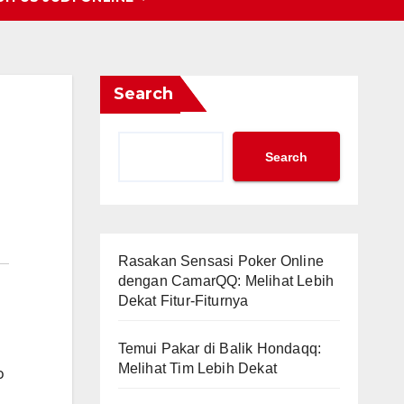
Search
Search
Rasakan Sensasi Poker Online
dengan CamarQQ: Melihat Lebih
Dekat Fitur-Fiturnya
Temui Pakar di Balik Hondaqq:
Melihat Tim Lebih Dekat
o