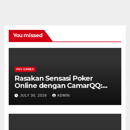
You missed
PKV GAMES
Rasakan Sensasi Poker
Online dengan CamarQQ:
Melihat Lebih Dekat Fitur-
JULY 30, 2026
ADMIN
Fiturnya