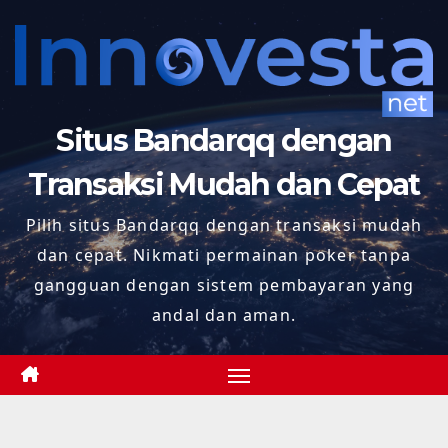
Skip
to
content
Situs Bandarqq dengan
Transaksi Mudah dan Cepat
Pilih situs Bandarqq dengan transaksi mudah
dan cepat. Nikmati permainan poker tanpa
gangguan dengan sistem pembayaran yang
andal dan aman.