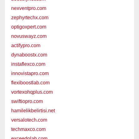
nexventpro.com
zephyrtechx.com
optigoxpert.com
novuswayz.com
actifypro.com
dynaboostx.com
instaflexco.com
innovistapro.com
flexiboostlab.com
vortexohqplus.com
swiftiopro.com
hamilelikbelirtisi.net
versalotech.com
techmaxco.com
exceedolab.com