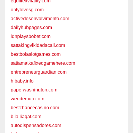
equiflexvitality.com
onlylovesg.com
activedesenvolvimento.com
dailyhubpages.com
idnplaysbobet.com
sattakingvikidadacall.com
bestbolaslotgames.com
sattamatkafixedgamehere.com
entrepreneurguardian.com
hibaby.info
paperwashington.com
weedemup.com
bestchancecasino.com
bilalliaqat.com
autodispensadores.com