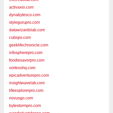
activaxio.com
dynabytesco.com
stylegurupro.com
datawizardslab.com
cubiqio.com
geeklifechronicle.com
infospherepro.com
foodiesavorpro.com
vortexohq.com
epicadventurepro.com
insightwavelab.com
lifeexplorerpro.com
novusgo.com
bytestormpro.com