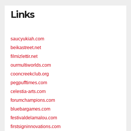
Links
saucyukiah.com
beikastreet.net
filmizlettir.net
ourmultiworlds.com
cooncreekclub.org
pegpufftimes.com
celestia-arts.com
forumchampions.com
bluebargames.com
festivaldelamalou.com
firstsigninnovations.com