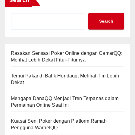
Search
Search
Rasakan Sensasi Poker Online dengan CamarQQ:
Melihat Lebih Dekat Fitur-Fiturnya
Temui Pakar di Balik Hondaqq: Melihat Tim Lebih
Dekat
Mengapa DanaQQ Menjadi Tren Terpanas dalam
Permainan Online Saat Ini
Kuasai Seni Poker dengan Platform Ramah
Pengguna WarnetQQ