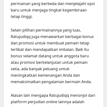
permainan yang berbeda dan menjelajahi opsi
baru untuk menjaga tingkat kegembiraan
tetap tinggi.
Selain pilihan permainannya yang luas,
Ratujudiqq juga menawarkan berbagai bonus
dan promosi untuk membuat pemain tetap
terlibat dan mendapatkan imbalan. Baik itu
bonus selamat datang untuk anggota baru
atau promosi berkelanjutan untuk pemain
setia, ada banyak peluang untuk
meningkatkan kemenangan Anda dan
memaksimalkan pengalaman bermain Anda.
Alasan lain mengapa Ratujudiqq menonjol dari
platform perjudian online lainnya adalah