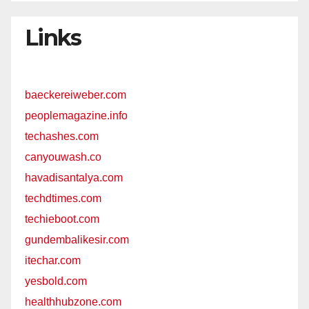
Links
baeckereiweber.com
peoplemagazine.info
techashes.com
canyouwash.co
havadisantalya.com
techdtimes.com
techieboot.com
gundembalikesir.com
itechar.com
yesbold.com
healthhubzone.com