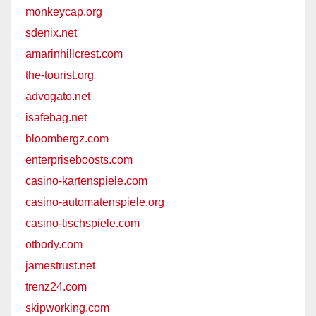
monkeycap.org
sdenix.net
amarinhillcrest.com
the-tourist.org
advogato.net
isafebag.net
bloombergz.com
enterpriseboosts.com
casino-kartenspiele.com
casino-automatenspiele.org
casino-tischspiele.com
otbody.com
jamestrust.net
trenz24.com
skipworking.com