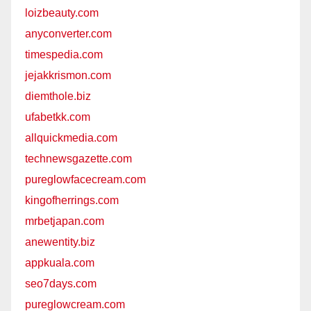
loizbeauty.com
anyconverter.com
timespedia.com
jejakkrismon.com
diemthole.biz
ufabetkk.com
allquickmedia.com
technewsgazette.com
pureglowfacecream.com
kingofherrings.com
mrbetjapan.com
anewentity.biz
appkuala.com
seo7days.com
pureglowcream.com