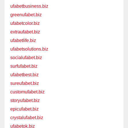
ufabetbusiness.biz
greenufabet.biz
ufabetcolor.biz
extraufabet.biz
ufabetlife.biz
ufabetsolutions.biz
socialufabet.biz
surfufabet.biz
ufabetbest.biz
sureufabet.biz
customufabet.biz
storyufabet.biz
epicufabet.biz
crystalufabet.biz
ufabetok.biz