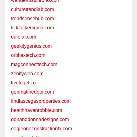
wanderlustchrono.com
culturetrendlab.com
trendsensehub.com
ticktockenigma.com
eulerxr.com
geekifygenius.com
orbitextech.com
magconnecttech.com
zenifyweb.com
livetogel.co
genmatfiredoor.com
findlascegasproperties.com
healthhavenrobbie.com
donanddonnadesigns.com
eagleoneconstructiontx.com