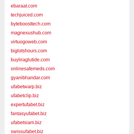
ebaraat.com
techjuiced.com
byteboosttech.com
magnexushub.com
virtuogoweb.com
biglotshours.com
buyliraglutide.com
onlinesafemeds.com
gyanibhandar.com
ufabetwarp.biz
ufabetclip.biz
expertufabet.biz
fantasyufabet.biz
ufabetsiam.biz
swissufabet.biz