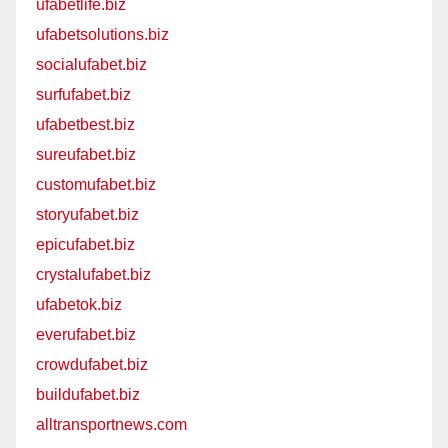
ufabetlife.biz
ufabetsolutions.biz
socialufabet.biz
surfufabet.biz
ufabetbest.biz
sureufabet.biz
customufabet.biz
storyufabet.biz
epicufabet.biz
crystalufabet.biz
ufabetok.biz
everufabet.biz
crowdufabet.biz
buildufabet.biz
alltransportnews.com