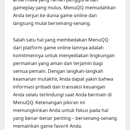
gameplay yang mulus, MenuQQ memudahkan
Anda terjun ke dunia game online dan
langsung mulai bersenang-senang.
Salah satu hal yang membedakan MenuQQ
dari platform game online lainnya adalah
komitmennya untuk menyediakan lingkungan
permainan yang aman dan terjamin bagi
semua pemain. Dengan langkah-langkah
keamanan mutakhir, Anda dapat yakin bahwa
informasi pribadi dan transaksi keuangan
Anda selalu terlindungi saat Anda bermain di
MenuQQ. Ketenangan pikiran ini
memungkinkan Anda untuk fokus pada hal
yang benar-benar penting – bersenang-senang
memainkan game favorit Anda.