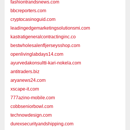
fashiontrandsnews.com
bbcreporters.com
cryptocasinoguid.com
leadingedgemarketingsolutionsmi.com
kastratigeneralcontractinginc.co
bestwholesalenfljerseysshop.com
openlivinglabdays14.com
ayurvedakonsultti-kari-nokela.com
antitraders.biz
aryanews24.com
xscape-it.com
777azino-mobile.com
cobbseniorbowl.com
technowdesign.com
durexsecurityandshipping.com