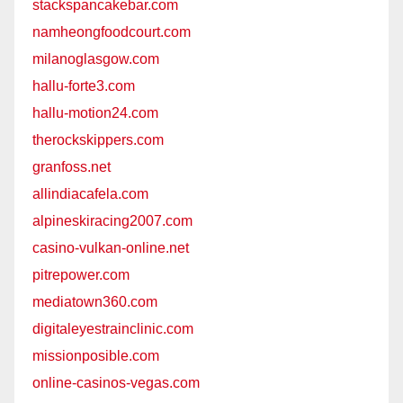
stackspancakebar.com
namheongfoodcourt.com
milanoglasgow.com
hallu-forte3.com
hallu-motion24.com
therockskippers.com
granfoss.net
allindiacafela.com
alpineskiracing2007.com
casino-vulkan-online.net
pitrepower.com
mediatown360.com
digitaleyestrainclinic.com
missionposible.com
online-casinos-vegas.com