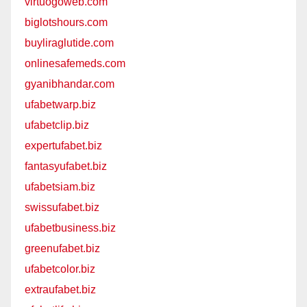
virtuogoweb.com
biglotshours.com
buyliraglutide.com
onlinesafemeds.com
gyanibhandar.com
ufabetwarp.biz
ufabetclip.biz
expertufabet.biz
fantasyufabet.biz
ufabetsiam.biz
swissufabet.biz
ufabetbusiness.biz
greenufabet.biz
ufabetcolor.biz
extraufabet.biz