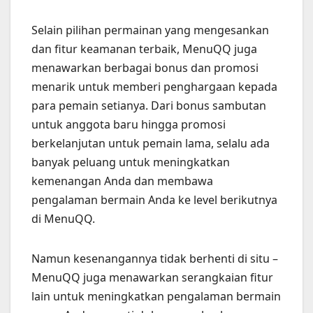
Selain pilihan permainan yang mengesankan
dan fitur keamanan terbaik, MenuQQ juga
menawarkan berbagai bonus dan promosi
menarik untuk memberi penghargaan kepada
para pemain setianya. Dari bonus sambutan
untuk anggota baru hingga promosi
berkelanjutan untuk pemain lama, selalu ada
banyak peluang untuk meningkatkan
kemenangan Anda dan membawa
pengalaman bermain Anda ke level berikutnya
di MenuQQ.
Namun kesenangannya tidak berhenti di situ –
MenuQQ juga menawarkan serangkaian fitur
lain untuk meningkatkan pengalaman bermain