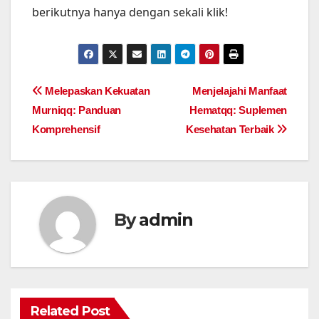
berikutnya hanya dengan sekali klik!
Post
Melepaskan Kekuatan
Menjelajahi Manfaat
Murniqq: Panduan
Hematqq: Suplemen
navigation
Komprehensif
Kesehatan Terbaik
By
admin
Related Post