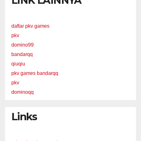
LINK LAINNYA
daftar pkv games
pkv
domino99
bandarqq
qiuqiu
pkv games bandarqq
pkv
dominoqq
Links