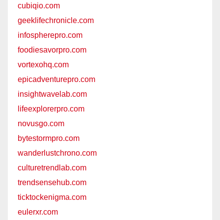
cubiqio.com
geeklifechronicle.com
infospherepro.com
foodiesavorpro.com
vortexohq.com
epicadventurepro.com
insightwavelab.com
lifeexplorerpro.com
novusgo.com
bytestormpro.com
wanderlustchrono.com
culturetrendlab.com
trendsensehub.com
ticktockenigma.com
eulerxr.com