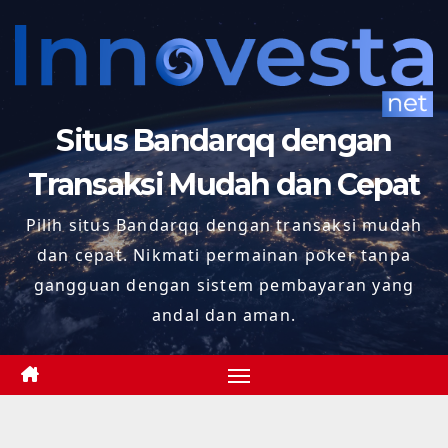
Skip
to
content
Situs Bandarqq dengan
Transaksi Mudah dan Cepat
Pilih situs Bandarqq dengan transaksi mudah
dan cepat. Nikmati permainan poker tanpa
gangguan dengan sistem pembayaran yang
andal dan aman.