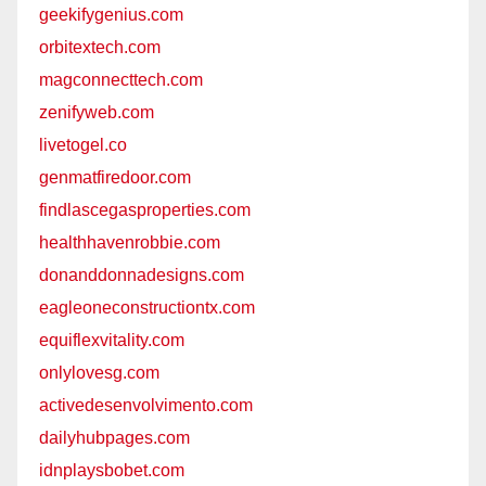
geekifygenius.com
orbitextech.com
magconnecttech.com
zenifyweb.com
livetogel.co
genmatfiredoor.com
findlascegasproperties.com
healthhavenrobbie.com
donanddonnadesigns.com
eagleoneconstructiontx.com
equiflexvitality.com
onlylovesg.com
activedesenvolvimento.com
dailyhubpages.com
idnplaysbobet.com