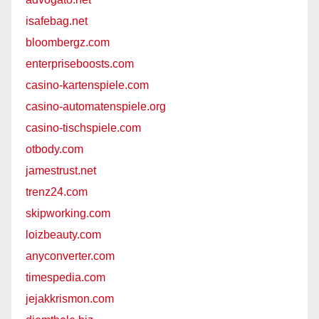
isafebag.net
bloombergz.com
enterpriseboosts.com
casino-kartenspiele.com
casino-automatenspiele.org
casino-tischspiele.com
otbody.com
jamestrust.net
trenz24.com
skipworking.com
loizbeauty.com
anyconverter.com
timespedia.com
jejakkrismon.com