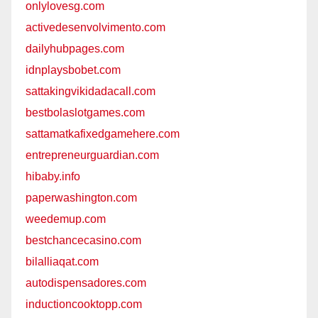
onlylovesg.com
activedesenvolvimento.com
dailyhubpages.com
idnplaysbobet.com
sattakingvikidadacall.com
bestbolaslotgames.com
sattamatkafixedgamehere.com
entrepreneurguardian.com
hibaby.info
paperwashington.com
weedemup.com
bestchancecasino.com
bilalliaqat.com
autodispensadores.com
inductioncooktopp.com