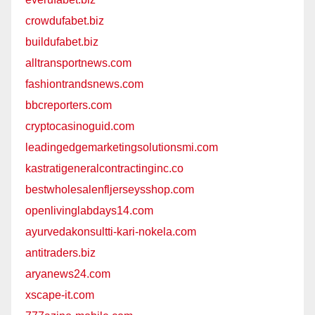
crowdufabet.biz
buildufabet.biz
alltransportnews.com
fashiontrandsnews.com
bbcreporters.com
cryptocasinoguid.com
leadingedgemarketingsolutionsmi.com
kastratigeneralcontractinginc.co
bestwholesalenfljerseysshop.com
openlivinglabdays14.com
ayurvedakonsultti-kari-nokela.com
antitraders.biz
aryanews24.com
xscape-it.com