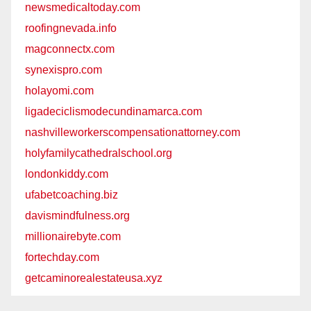
newsmedicaltoday.com
roofingnevada.info
magconnectx.com
synexispro.com
holayomi.com
ligadeciclismodecundinamarca.com
nashvilleworkerscompensationattorney.com
holyfamilycathedralschool.org
londonkiddy.com
ufabetcoaching.biz
davismindfulness.org
millionairebyte.com
fortechday.com
getcaminorealestateusa.xyz