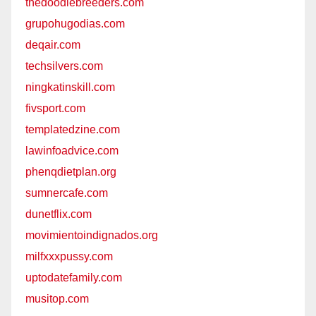
thedoodlebreeders.com
grupohugodias.com
deqair.com
techsilvers.com
ningkatinskill.com
fivsport.com
templatedzine.com
lawinfoadvice.com
phenqdietplan.org
sumnercafe.com
dunetflix.com
movimientoindignados.org
milfxxxpussy.com
uptodatefamily.com
musitop.com