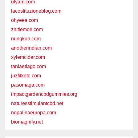
utyam.com
lacostituzioneblog.com
ohyeea.com
zhitiemoe.com
nungkub.com
anotherindian.com
xylemcider.com
taniaetiago.com
juzfitketo.com
pasomaga.com
impactgardencbdgummies.org
naturesstimulantcbd.net
nopalinaeuropa.com
biomagnify.net