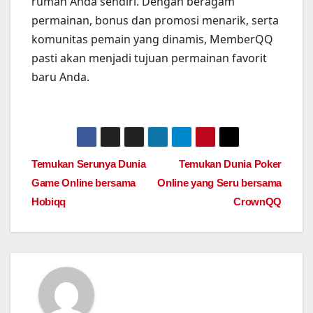
rumah Anda sendiri. Dengan beragam
permainan, bonus dan promosi menarik, serta
komunitas pemain yang dinamis, MemberQQ
pasti akan menjadi tujuan permainan favorit
baru Anda.
Post
Temukan Serunya Dunia
Temukan Dunia Poker
Game Online bersama
Online yang Seru bersama
navigation
Hobiqq
CrownQQ