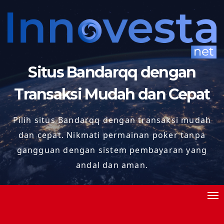
Skip
to
content
Situs Bandarqq dengan
Transaksi Mudah dan Cepat
Pilih situs Bandarqq dengan transaksi mudah
dan cepat. Nikmati permainan poker tanpa
gangguan dengan sistem pembayaran yang
andal dan aman.