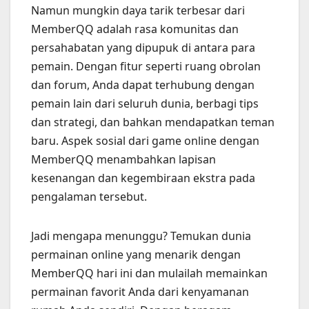
Namun mungkin daya tarik terbesar dari
MemberQQ adalah rasa komunitas dan
persahabatan yang dipupuk di antara para
pemain. Dengan fitur seperti ruang obrolan
dan forum, Anda dapat terhubung dengan
pemain lain dari seluruh dunia, berbagi tips
dan strategi, dan bahkan mendapatkan teman
baru. Aspek sosial dari game online dengan
MemberQQ menambahkan lapisan
kesenangan dan kegembiraan ekstra pada
pengalaman tersebut.
Jadi mengapa menunggu? Temukan dunia
permainan online yang menarik dengan
MemberQQ hari ini dan mulailah memainkan
permainan favorit Anda dari kenyamanan