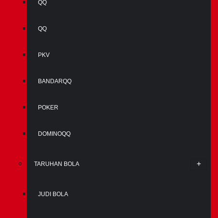
QQ
QQ
PKV
BANDARQQ
POKER
DOMINOQQ
TARUHAN BOLA
JUDI BOLA