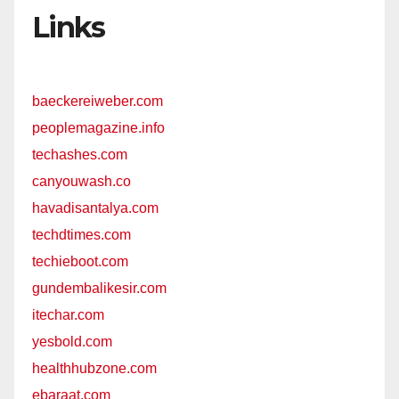
Links
baeckereiweber.com
peoplemagazine.info
techashes.com
canyouwash.co
havadisantalya.com
techdtimes.com
techieboot.com
gundembalikesir.com
itechar.com
yesbold.com
healthhubzone.com
ebaraat.com