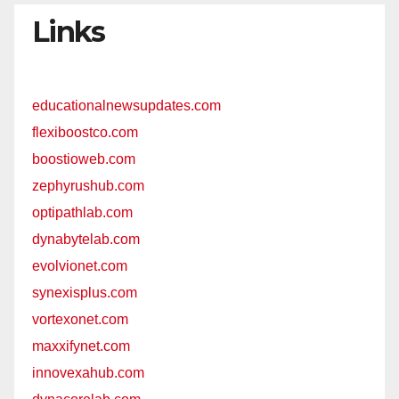
Links
educationalnewsupdates.com
flexiboostco.com
boostioweb.com
zephyrushub.com
optipathlab.com
dynabytelab.com
evolvionet.com
synexisplus.com
vortexonet.com
maxxifynet.com
innovexahub.com