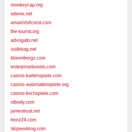
monkeycap.org
sdenix.net
amarinhillcrest.com
the-tourist.org
advogato.net
isafebag.net
bloombergz.com
enterpriseboosts.com
casino-kartenspiele.com
casino-automatenspiele.org
casino-tischspiele.com
otbody.com
jamestrust.net
trenz24.com
skipworking.com