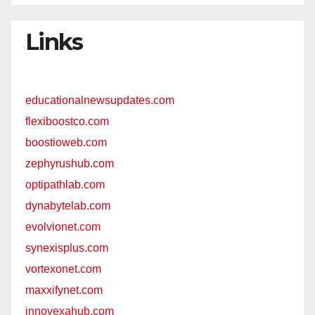
Links
educationalnewsupdates.com
flexiboostco.com
boostioweb.com
zephyrushub.com
optipathlab.com
dynabytelab.com
evolvionet.com
synexisplus.com
vortexonet.com
maxxifynet.com
innovexahub.com