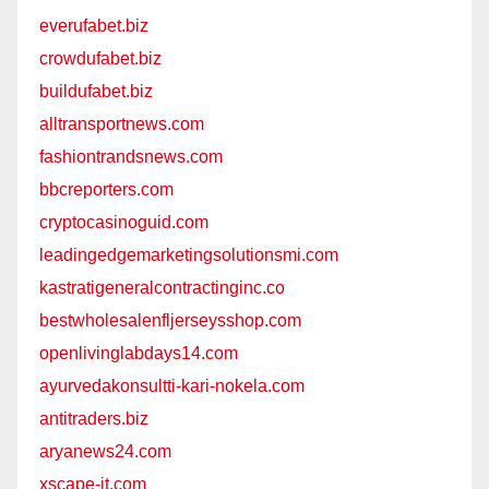
everufabet.biz
crowdufabet.biz
buildufabet.biz
alltransportnews.com
fashiontrandsnews.com
bbcreporters.com
cryptocasinoguid.com
leadingedgemarketingsolutionsmi.com
kastratigeneralcontractinginc.co
bestwholesalenfljerseysshop.com
openlivinglabdays14.com
ayurvedakonsultti-kari-nokela.com
antitraders.biz
aryanews24.com
xscape-it.com