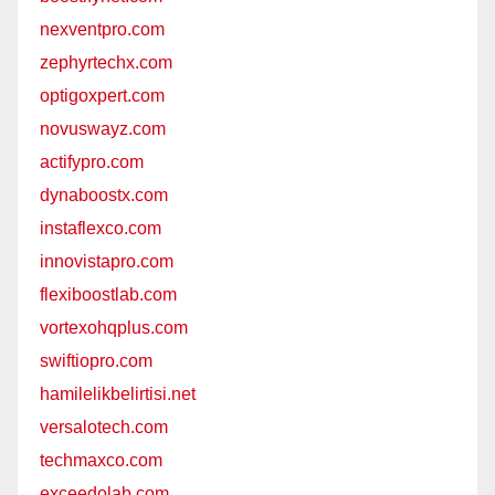
nexventpro.com
zephyrtechx.com
optigoxpert.com
novuswayz.com
actifypro.com
dynaboostx.com
instaflexco.com
innovistapro.com
flexiboostlab.com
vortexohqplus.com
swiftiopro.com
hamilelikbelirtisi.net
versalotech.com
techmaxco.com
exceedolab.com