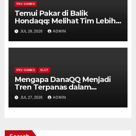
PKV GAMES
Temui Pakar di Balik
Hondaqq: Melihat Tim Lebih
Dekat
JUL 28, 2026
ADMIN
PKV GAMES
SLOT
Mengapa DanaQQ Menjadi
Tren Terpanas dalam
Permainan Online Saat Ini
JUL 27, 2026
ADMIN