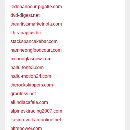
ledepanneur-pigalle.com
dvd-digest.net
theartistsmarketnola.com
chiranaplus.biz
stackspancakebar.com
namheongfoodcourt.com
milanoglasgow.com
hallu-forte3.com
hallu-motion24.com
therockskippers.com
granfoss.net
allindiacafela.com
alpineskiracing2007.com
casino-vulkan-online.net
pitrepower.com