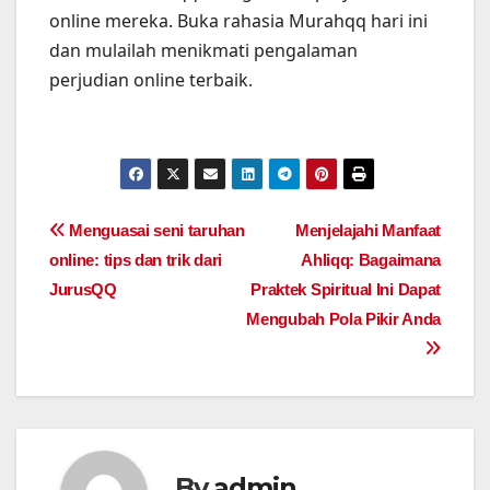
online mereka. Buka rahasia Murahqq hari ini
dan mulailah menikmati pengalaman
perjudian online terbaik.
Post
Menguasai seni taruhan
Menjelajahi Manfaat
online: tips dan trik dari
Ahliqq: Bagaimana
navigation
JurusQQ
Praktek Spiritual Ini Dapat
Mengubah Pola Pikir Anda
By
admin