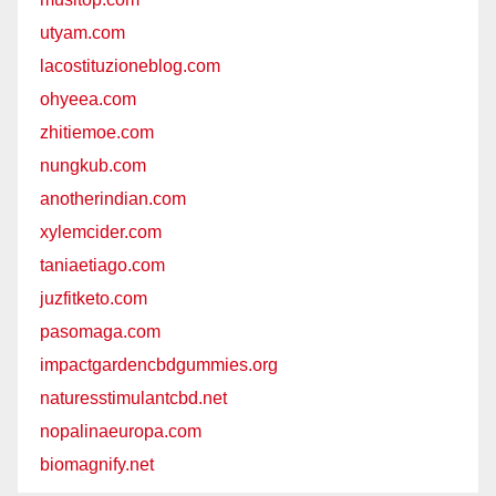
utyam.com
lacostituzioneblog.com
ohyeea.com
zhitiemoe.com
nungkub.com
anotherindian.com
xylemcider.com
taniaetiago.com
juzfitketo.com
pasomaga.com
impactgardencbdgummies.org
naturesstimulantcbd.net
nopalinaeuropa.com
biomagnify.net