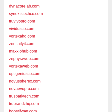
dynacorelab.com
synexistechco.com
truvivopro.com
vividusco.com
vortexahq.com
zenithifyit.com
maxxiohub.com
zephyraweb.com
vortexaweb.com
optigeniusco.com
novuspherex.com
novaevopro.com
trusparktech.com
trubrandzhq.com
boostifynet.com