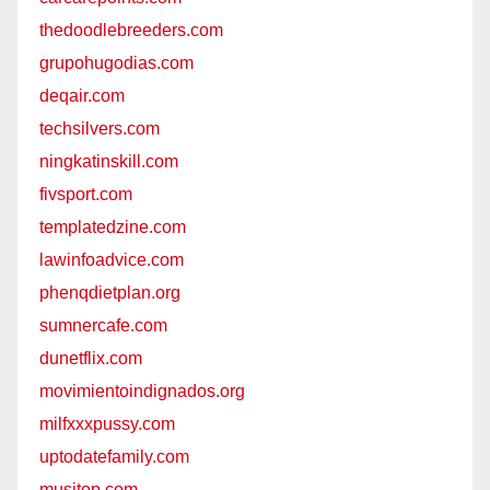
thedoodlebreeders.com
grupohugodias.com
deqair.com
techsilvers.com
ningkatinskill.com
fivsport.com
templatedzine.com
lawinfoadvice.com
phenqdietplan.org
sumnercafe.com
dunetflix.com
movimientoindignados.org
milfxxxpussy.com
uptodatefamily.com
musitop.com