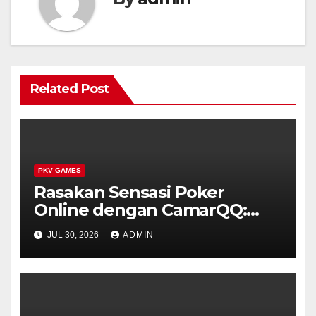
Related Post
PKV GAMES
Rasakan Sensasi Poker
Online dengan CamarQQ:
Melihat Lebih Dekat Fitur-
JUL 30, 2026
ADMIN
Fiturnya