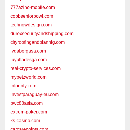
777azino-mobile.com
cobbseniorbowl.com
technowdesign.com
durexsecurityandshipping.com
cityroofingandplannig.com
ivdabergasa.com
juyultadesga.com
real-crypto-services.com
mypetzworld.com
infounty.com
investparaguay-eu.com
bwc88asia.com
extrem-poker.com
ks-casino.com
carcarepoints.com