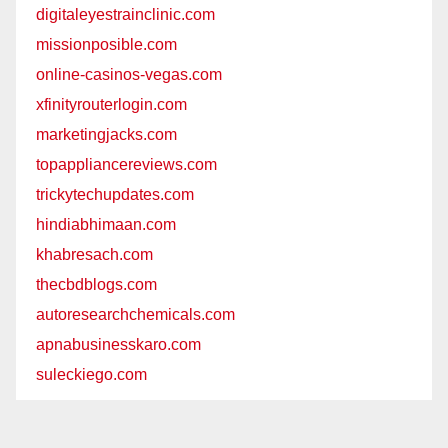
digitaleyestrainclinic.com
missionposible.com
online-casinos-vegas.com
xfinityrouterlogin.com
marketingjacks.com
topappliancereviews.com
trickytechupdates.com
hindiabhimaan.com
khabresach.com
thecbdblogs.com
autoresearchchemicals.com
apnabusinesskaro.com
suleckiego.com