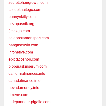
secrettohairgrowth.com
tasteofthaitogo.com
bunnynkitty.com
bezopasnik.org
fjmnxga.com
saigonstartransport.com
bangmaxwin.com
infonetive.com
epictacoshop.com
biopuraskinserum.com
californiafinances.info
canadafinance.info
nevadamoney.info
rimene.com
ledepanneur-pigalle.com