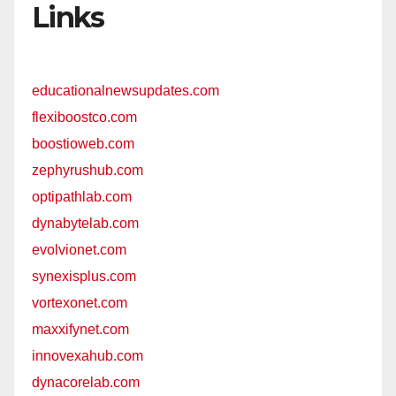
Links
educationalnewsupdates.com
flexiboostco.com
boostioweb.com
zephyrushub.com
optipathlab.com
dynabytelab.com
evolvionet.com
synexisplus.com
vortexonet.com
maxxifynet.com
innovexahub.com
dynacorelab.com