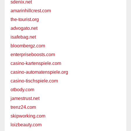
sdenix.net
amarinhillcrest.com
the-tourist.org
advogato.net
isafebag.net
bloombergz.com
enterpriseboosts.com
casino-kartenspiele.com
casino-automatenspiele.org
casino-tischspiele.com
otbody.com
jamestrust.net
trenz24.com
skipworking.com
loizbeauty.com