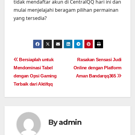
tidak mendaftar akun di CentralQQ hari ini dan
mulai menjelajahi beragam pilihan permainan
yang tersedia?
Post
Bersiaplah untuk
Rasakan Sensasi Judi
Mendominasi Tabel
Online dengan Platform
navigation
dengan Opsi Gaming
Aman Bandarqq365
Terbaik dari Aktifqq
By
admin