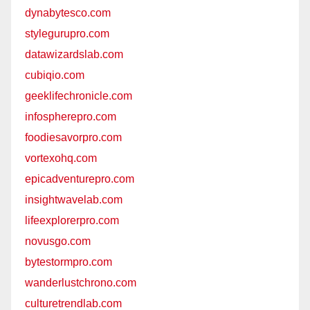
dynabytesco.com
stylegurupro.com
datawizardslab.com
cubiqio.com
geeklifechronicle.com
infospherepro.com
foodiesavorpro.com
vortexohq.com
epicadventurepro.com
insightwavelab.com
lifeexplorerpro.com
novusgo.com
bytestormpro.com
wanderlustchrono.com
culturetrendlab.com