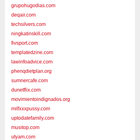
grupohugodias.com
deqair.com
techsilvers.com
ningkatinskill.com
fivsport.com
templatedzine.com
lawinfoadvice.com
phenqdietplan.org
sumnercafe.com
dunetflix.com
movimientoindignados.org
milfxxxpussy.com
uptodatefamily.com
musitop.com
utyam.com