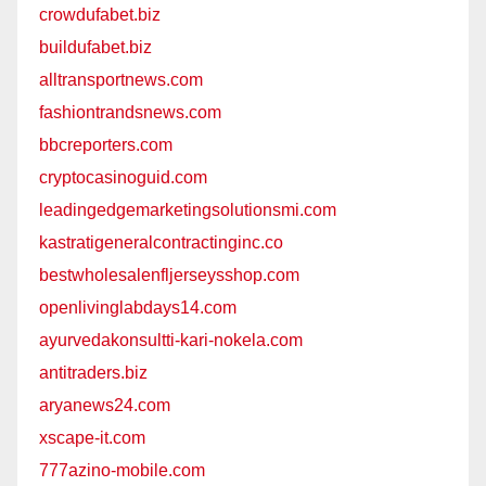
crowdufabet.biz
buildufabet.biz
alltransportnews.com
fashiontrandsnews.com
bbcreporters.com
cryptocasinoguid.com
leadingedgemarketingsolutionsmi.com
kastratigeneralcontractinginc.co
bestwholesalenfljerseysshop.com
openlivinglabdays14.com
ayurvedakonsultti-kari-nokela.com
antitraders.biz
aryanews24.com
xscape-it.com
777azino-mobile.com