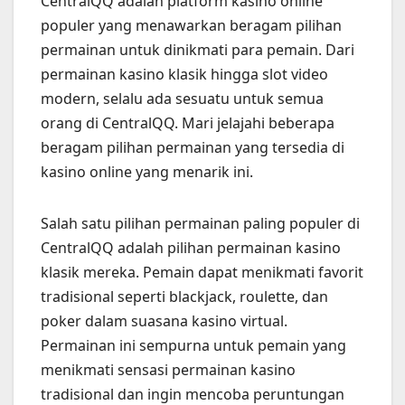
CentralQQ adalah platform kasino online
populer yang menawarkan beragam pilihan
permainan untuk dinikmati para pemain. Dari
permainan kasino klasik hingga slot video
modern, selalu ada sesuatu untuk semua
orang di CentralQQ. Mari jelajahi beberapa
beragam pilihan permainan yang tersedia di
kasino online yang menarik ini.
Salah satu pilihan permainan paling populer di
CentralQQ adalah pilihan permainan kasino
klasik mereka. Pemain dapat menikmati favorit
tradisional seperti blackjack, roulette, dan
poker dalam suasana kasino virtual.
Permainan ini sempurna untuk pemain yang
menikmati sensasi permainan kasino
tradisional dan ingin mencoba peruntungan