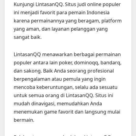
Kunjungi LintasanQQ. Situs judi online populer
ini menjadi favorit para pemain Indonesia
karena permainannya yang beragam, platform
yang aman, dan layanan pelanggan yang
sangat baik.
LintasanQQ menawarkan berbagai permainan
populer antara lain poker, dominoqq, bandarq,
dan sakong. Baik Anda seorang profesional
berpengalaman atau pemula yang ingin
mencoba keberuntungan, selalu ada sesuatu
untuk semua orang di LintasanQQ. Situs ini
mudah dinavigasi, memudahkan Anda
menemukan game favorit dan langsung mulai
bermain.