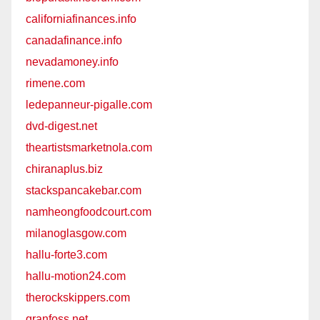
californiafinances.info
canadafinance.info
nevadamoney.info
rimene.com
ledepanneur-pigalle.com
dvd-digest.net
theartistsmarketnola.com
chiranaplus.biz
stackspancakebar.com
namheongfoodcourt.com
milanoglasgow.com
hallu-forte3.com
hallu-motion24.com
therockskippers.com
granfoss.net