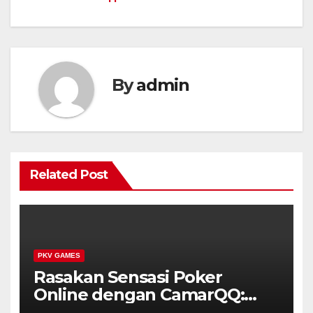
By
admin
Related Post
PKV GAMES
Rasakan Sensasi Poker
Online dengan CamarQQ:
Melihat Lebih Dekat Fitur-