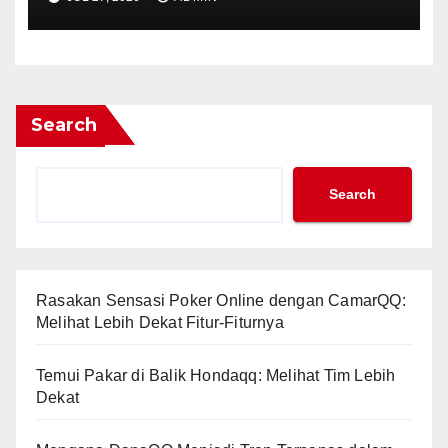
Search
Search
Rasakan Sensasi Poker Online dengan CamarQQ:
Melihat Lebih Dekat Fitur-Fiturnya
Temui Pakar di Balik Hondaqq: Melihat Tim Lebih
Dekat