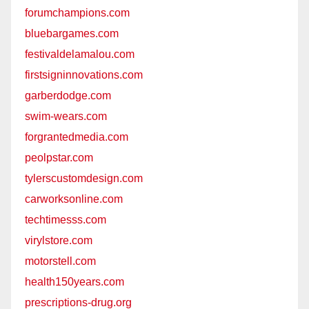
forumchampions.com
bluebargames.com
festivaldelamalou.com
firstsigninnovations.com
garberdodge.com
swim-wears.com
forgrantedmedia.com
peolpstar.com
tylerscustomdesign.com
carworksonline.com
techtimesss.com
virylstore.com
motorstell.com
health150years.com
prescriptions-drug.org