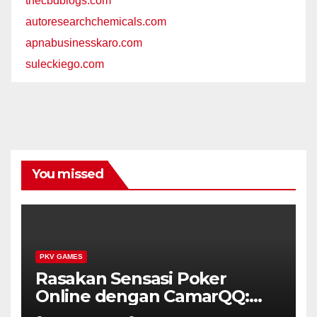
thecbdblogs.com
autoresearchchemicals.com
apnabusinesskaro.com
suleckiego.com
You missed
PKV GAMES
Rasakan Sensasi Poker
Online dengan CamarQQ:
Melihat Lebih Dekat Fitur-