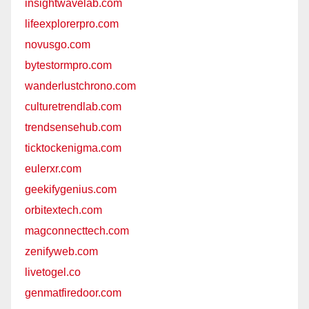
insightwavelab.com
lifeexplorerpro.com
novusgo.com
bytestormpro.com
wanderlustchrono.com
culturetrendlab.com
trendsensehub.com
ticktockenigma.com
eulerxr.com
geekifygenius.com
orbitextech.com
magconnecttech.com
zenifyweb.com
livetogel.co
genmatfiredoor.com