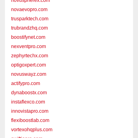
novuspherex.com
novaevopro.com
trusparktech.com
trubrandzhq.com
boostifynet.com
nexventpro.com
zephyrtechx.com
optigoxpert.com
novuswayz.com
actifypro.com
dynaboostx.com
instaflexco.com
innovistapro.com
flexiboostlab.com
vortexohqplus.com