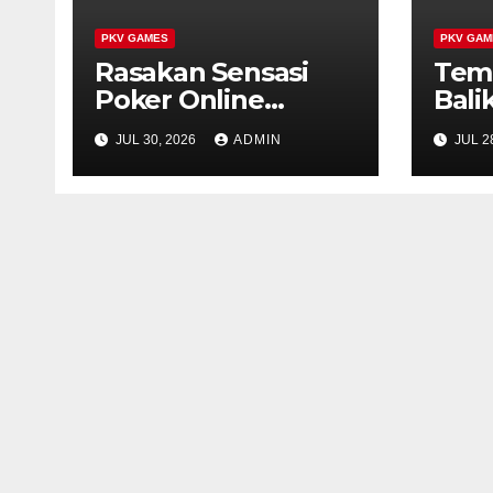
PKV GAMES
PKV GAM
Rasakan Sensasi
Temu
Poker Online
Bali
dengan CamarQQ:
Meli
JUL 30, 2026
ADMIN
JUL 2
Melihat Lebih
Dek
Dekat Fitur-Fiturnya