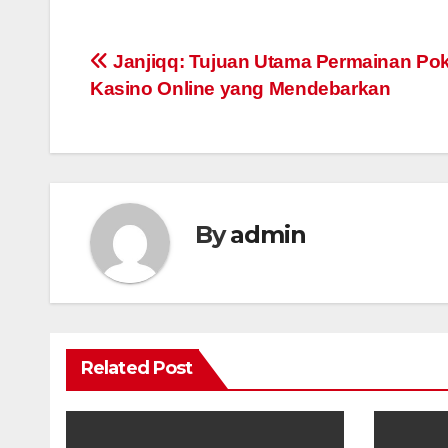
Post
Janjiqq: Tujuan Utama Permainan Po
Kasino Online yang Mendebarkan
navigation
By
admin
Related Post