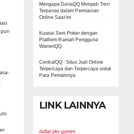
Mengapa DanaQQ Menjadi Tren
Terpanas dalam Permainan
Online Saat Ini
asi
a pun
Kuasai Seni Poker dengan
Platform Ramah Pengguna
WarnetQQ
CentralQQ : Situs Judi Online
Terpercaya dan Terpercaya untuk
asa-
Para Pemainnya
.
LINK LAINNYA
uhi
an
daftar pkv games