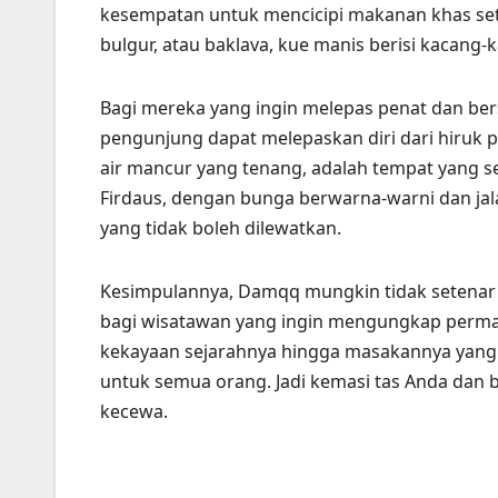
kesempatan untuk mencicipi makanan khas set
bulgur, atau baklava, kue manis berisi kacang
Bagi mereka yang ingin melepas penat dan be
pengunjung dapat melepaskan diri dari hiruk 
air mancur yang tenang, adalah tempat yang se
Firdaus, dengan bunga berwarna-warni dan jal
yang tidak boleh dilewatkan.
Kesimpulannya, Damqq mungkin tidak setenar d
bagi wisatawan yang ingin mengungkap permat
kekayaan sejarahnya hingga masakannya yang l
untuk semua orang. Jadi kemasi tas Anda dan 
kecewa.