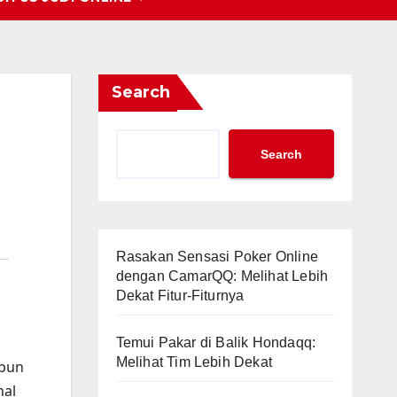
Search
Search
Rasakan Sensasi Poker Online
dengan CamarQQ: Melihat Lebih
Dekat Fitur-Fiturnya
Temui Pakar di Balik Hondaqq:
Melihat Tim Lebih Dekat
ipun
hal