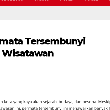
mata Tersembunyi
 Wisatawan
ah kota yang kaya akan sejarah, budaya, dan pesona. Mesk
i kawasan ini, permata tersembunyi ini menawarkan banyak 