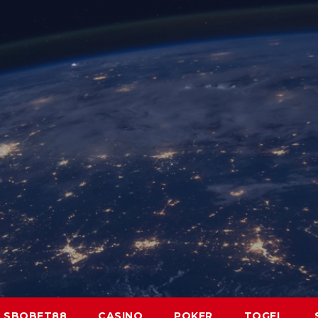
SBOBET88
CASINO
POKER
TOGEL