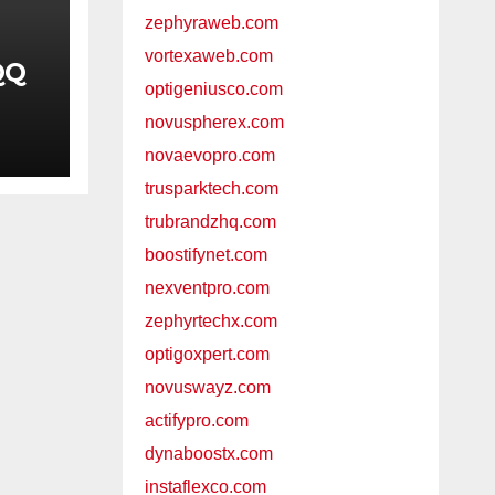
zephyraweb.com
vortexaweb.com
QQ
optigeniusco.com
novuspherex.com
ne
novaevopro.com
trusparktech.com
trubrandzhq.com
boostifynet.com
nexventpro.com
zephyrtechx.com
optigoxpert.com
novuswayz.com
actifypro.com
dynaboostx.com
instaflexco.com