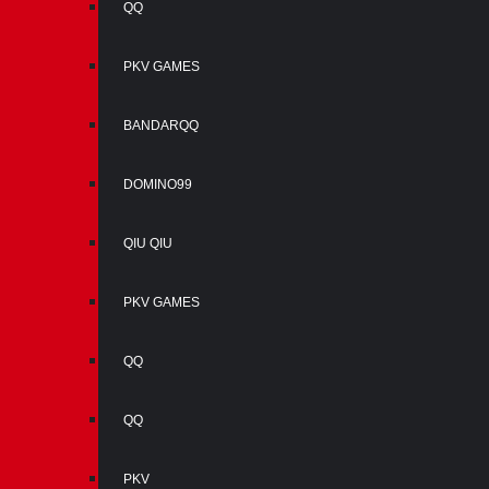
QQ
PKV GAMES
BANDARQQ
DOMINO99
QIU QIU
PKV GAMES
QQ
QQ
PKV