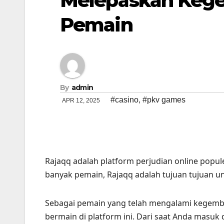
Melepaskan Kege
Pemain
By
admin
#casino
,
#pkv games
APR 12, 2025
Rajaqq adalah platform perjudian online popu
banyak pemain, Rajaqq adalah tujuan tujuan u
Sebagai pemain yang telah mengalami kegembi
bermain di platform ini. Dari saat Anda masuk