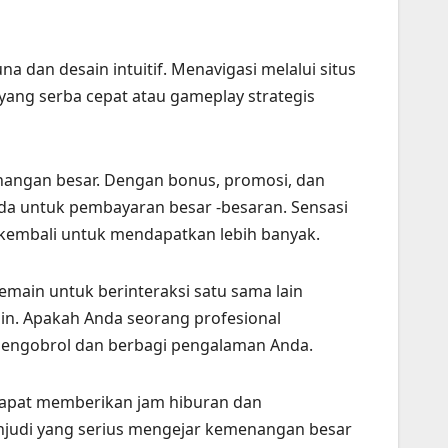
 dan desain intuitif. Menavigasi melalui situs
ang serba cepat atau gameplay strategis
nangan besar. Dengan bonus, promosi, dan
Anda untuk pembayaran besar -besaran. Sensasi
kembali untuk mendapatkan lebih banyak.
main untuk berinteraksi satu sama lain
in. Apakah Anda seorang profesional
 mengobrol dan berbagi pengalaman Anda.
apat memberikan jam hiburan dan
enjudi yang serius mengejar kemenangan besar