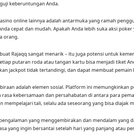
guji keberuntungan Anda.
sino online lainnya adalah antarmuka yang ramah pengguna
da cepat dan mudah. Apakah Anda lebih suka aksi poker y
a orang.
buat Rajaqq sangat menarik – itu juga potensi untuk keme
etiap putaran roda atau tangan kartu bisa menjadi tiket 
n jackpot tidak tertandingi, dan dapat membuat pemain 
raan adalah elemen sosial. Platform ini memungkinkan pe
n rasa kebersamaan dan persahabatan di antara para pema
 mempelajari tali, selalu ada seseorang yang bisa diajak
ah pengalaman yang menggembirakan dan mendalam yang d
a yang ingin bersantai setelah hari yang panjang atau p