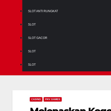
SLOT ANTI RUNGKAT
SLOT
SLOT GACOR
SLOT
SLOT
CASINO
PKV GAMES