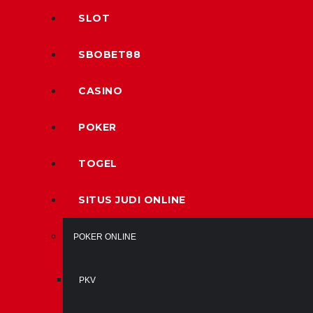
SLOT
SBOBET88
CASINO
POKER
TOGEL
SITUS JUDI ONLINE
POKER ONLINE
PKV