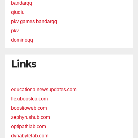
bandarqq
qiuqiu
pkv games bandarqq
pkv
dominoqq
Links
educationalnewsupdates.com
flexiboostco.com
boostioweb.com
zephyrushub.com
optipathlab.com
dynabytelab.com