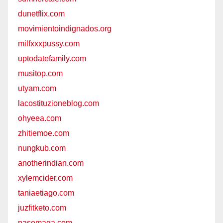
dunetflix.com
movimientoindignados.org
milfxxxpussy.com
uptodatefamily.com
musitop.com
utyam.com
lacostituzioneblog.com
ohyeea.com
zhitiemoe.com
nungkub.com
anotherindian.com
xylemcider.com
taniaetiago.com
juzfitketo.com
pasomaga.com