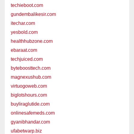
techieboot.com
gundembalikesir.com
itechar.com
yesbold.com
healthhubzone.com
ebaraat.com
techjuiced.com
byteboosttech.com
magnexushub.com
virtuogoweb.com
biglotshours.com
buyliraglutide.com
onlinesafemeds.com
gyanibhandar.com
ufabetwarp.biz