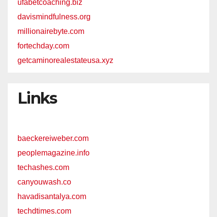
ufabetcoaching.biz
davismindfulness.org
millionairebyte.com
fortechday.com
getcaminorealestateusa.xyz
Links
baeckereiweber.com
peoplemagazine.info
techashes.com
canyouwash.co
havadisantalya.com
techdtimes.com