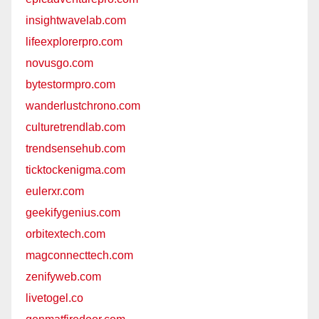
insightwavelab.com
lifeexplorerpro.com
novusgo.com
bytestormpro.com
wanderlustchrono.com
culturetrendlab.com
trendsensehub.com
ticktockenigma.com
eulerxr.com
geekifygenius.com
orbitextech.com
magconnecttech.com
zenifyweb.com
livetogel.co