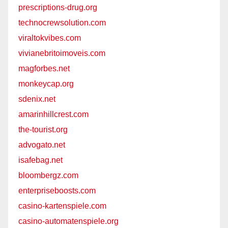
prescriptions-drug.org
technocrewsolution.com
viraltokvibes.com
vivianebritoimoveis.com
magforbes.net
monkeycap.org
sdenix.net
amarinhillcrest.com
the-tourist.org
advogato.net
isafebag.net
bloombergz.com
enterpriseboosts.com
casino-kartenspiele.com
casino-automatenspiele.org