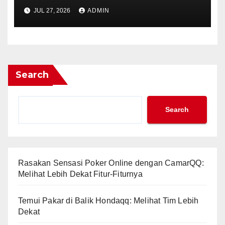
Permainan Online Saat Ini
JUL 27, 2026
ADMIN
Search
Search
Rasakan Sensasi Poker Online dengan CamarQQ:
Melihat Lebih Dekat Fitur-Fiturnya
Temui Pakar di Balik Hondaqq: Melihat Tim Lebih
Dekat