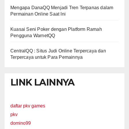
Mengapa DanaQQ Menjadi Tren Terpanas dalam
Permainan Online Saat Ini
Kuasai Seni Poker dengan Platform Ramah
Pengguna WarnetQQ
CentralQQ : Situs Judi Online Terpercaya dan
Terpercaya untuk Para Pemainnya
LINK LAINNYA
daftar pkv games
pkv
domino99