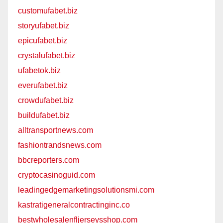
customufabet.biz
storyufabet.biz
epicufabet.biz
crystalufabet.biz
ufabetok.biz
everufabet.biz
crowdufabet.biz
buildufabet.biz
alltransportnews.com
fashiontrandsnews.com
bbcreporters.com
cryptocasinoguid.com
leadingedgemarketingsolutionsmi.com
kastratigeneralcontractinginc.co
bestwholesalenfljerseysshop.com