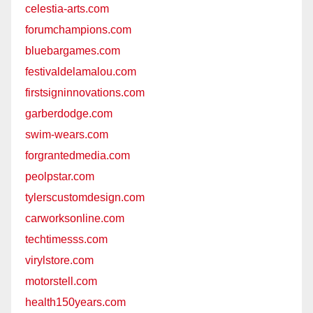
celestia-arts.com
forumchampions.com
bluebargames.com
festivaldelamalou.com
firstsigninnovations.com
garberdodge.com
swim-wears.com
forgrantedmedia.com
peolpstar.com
tylerscustomdesign.com
carworksonline.com
techtimesss.com
virylstore.com
motorstell.com
health150years.com