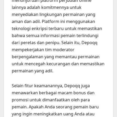
menonjol dari platform perjudian online
lainnya adalah komitmennya untuk
menyediakan lingkungan permainan yang
aman dan adil. Platform ini menggunakan
teknologi enkripsi terbaru untuk memastikan
bahwa semua informasi pemain terlindungi
dari peretas dan penipu. Selain itu, Depoqq
mempekerjakan tim moderator
berpengalaman yang memantau permainan
untuk mencegah kecurangan dan memastikan
permainan yang adil.
Selain fitur keamanannya, Depoqq juga
menawarkan berbagai macam bonus dan
promosi untuk dimanfaatkan oleh para
pemain. Apakah Anda seorang pemain baru
yang ingin meningkatkan uang Anda atau