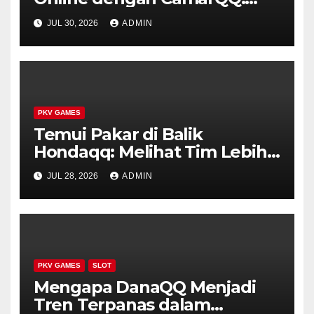
Melihat Lebih Dekat Fitur-
JUL 30, 2026
ADMIN
Fiturnya
PKV GAMES
Temui Pakar di Balik
Hondaqq: Melihat Tim Lebih
Dekat
JUL 28, 2026
ADMIN
PKV GAMES
SLOT
Mengapa DanaQQ Menjadi
Tren Terpanas dalam