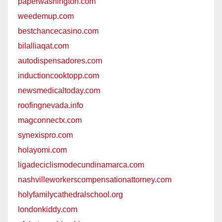
paperwashington.com
weedemup.com
bestchancecasino.com
bilalliaqat.com
autodispensadores.com
inductioncooktopp.com
newsmedicaltoday.com
roofingnevada.info
magconnectx.com
synexispro.com
holayomi.com
ligadeciclismodecundinamarca.com
nashvilleworkerscompensationattorney.com
holyfamilycathedralschool.org
londonkiddy.com