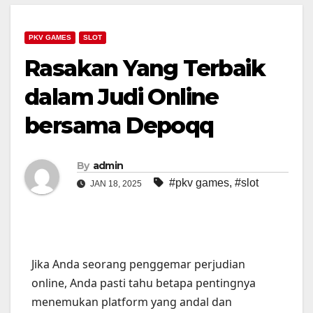
PKV GAMES
SLOT
Rasakan Yang Terbaik
dalam Judi Online
bersama Depoqq
By
admin
#pkv games
,
#slot
JAN 18, 2025
Jika Anda seorang penggemar perjudian
online, Anda pasti tahu betapa pentingnya
menemukan platform yang andal dan