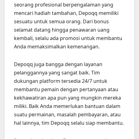
seorang profesional berpengalaman yang
mencari hadiah tambahan, Depoqq memiliki
sesuatu untuk semua orang. Dari bonus
selamat datang hingga penawaran uang
kembali, selalu ada promosi untuk membantu
Anda memaksimalkan kemenangan.
Depoqq juga bangga dengan layanan
pelanggannya yang sangat baik. Tim
dukungan platform tersedia 24/7 untuk
membantu pemain dengan pertanyaan atau
kekhawatiran apa pun yang mungkin mereka
miliki. Baik Anda memerlukan bantuan dalam
suatu permainan, masalah pembayaran, atau
hal lainnya, tim Depoqq selalu siap membantu.