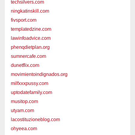
techsilvers.com
ningkatinskill.com
fivsport.com
templatedzine.com
lawinfoadvice.com
phenqdietplan.org
sumnercafe.com
dunetflix.com
movimientoindignados.org
milfxxxpussy.com
uptodatefamily.com
musitop.com
utyam.com
lacostituzioneblog.com
ohyeea.com