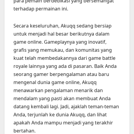
para pemain berdedikasi yang bersemangat
terhadap permainan ini.
Secara keseluruhan, Akuqq ​​sedang bersiap
untuk menjadi hal besar berikutnya dalam
game online. Gameplaynya yang inovatif,
grafis yang memukau, dan komunitas yang
kuat telah membedakannya dari game battle
royale lainnya yang ada di pasaran. Baik Anda
seorang gamer berpengalaman atau baru
mengenal dunia game online, Akuqq ​​
menawarkan pengalaman menarik dan
mendalam yang pasti akan membuat Anda
datang kembali lagi. Jadi, ajaklah teman-teman
Anda, terjunlah ke dunia Akuqq, dan lihat
apakah Anda mampu menjadi yang terakhir
bertahan.