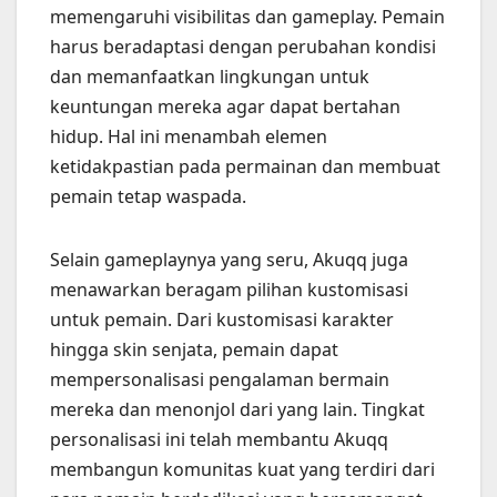
memengaruhi visibilitas dan gameplay. Pemain
harus beradaptasi dengan perubahan kondisi
dan memanfaatkan lingkungan untuk
keuntungan mereka agar dapat bertahan
hidup. Hal ini menambah elemen
ketidakpastian pada permainan dan membuat
pemain tetap waspada.
Selain gameplaynya yang seru, Akuqq ​​juga
menawarkan beragam pilihan kustomisasi
untuk pemain. Dari kustomisasi karakter
hingga skin senjata, pemain dapat
mempersonalisasi pengalaman bermain
mereka dan menonjol dari yang lain. Tingkat
personalisasi ini telah membantu Akuqq ​​
membangun komunitas kuat yang terdiri dari