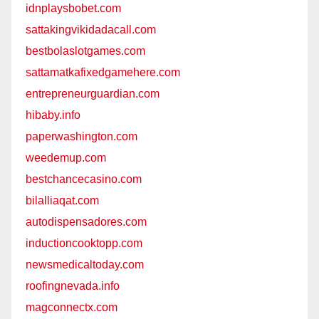
idnplaysbobet.com
sattakingvikidadacall.com
bestbolaslotgames.com
sattamatkafixedgamehere.com
entrepreneurguardian.com
hibaby.info
paperwashington.com
weedemup.com
bestchancecasino.com
bilalliaqat.com
autodispensadores.com
inductioncooktopp.com
newsmedicaltoday.com
roofingnevada.info
magconnectx.com