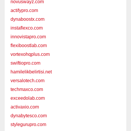
novuswayz.com
actifypro.com
dynaboostx.com
instaflexco.com
innovistapro.com
flexiboostlab.com
vortexohqplus.com
swiftiopro.com
hamilelikbelirtisi.net
versalotech.com
techmaxco.com
exceedolab.com
activaxio.com
dynabytesco.com
stylegurupro.com