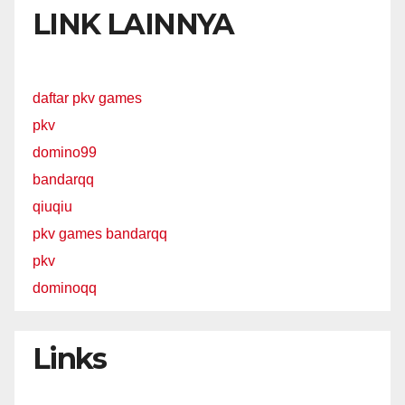
LINK LAINNYA
daftar pkv games
pkv
domino99
bandarqq
qiuqiu
pkv games bandarqq
pkv
dominoqq
Links