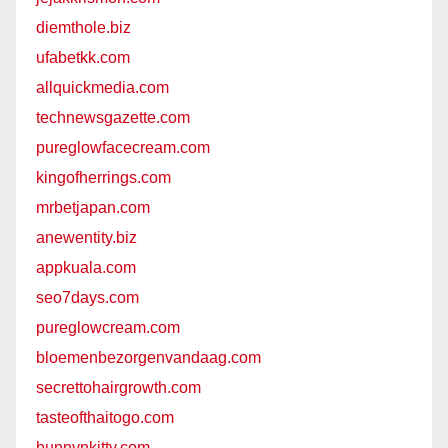
diemthole.biz
ufabetkk.com
allquickmedia.com
technewsgazette.com
pureglowfacecream.com
kingofherrings.com
mrbetjapan.com
anewentity.biz
appkuala.com
seo7days.com
pureglowcream.com
bloemenbezorgenvandaag.com
secrettohairgrowth.com
tasteofthaitogo.com
bunnynkitty.com