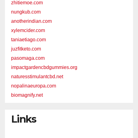
zhitiemoe.com
nungkub.com
anotherindian.com
xylemcider.com
taniaetiago.com
juzfitketo.com
pasomaga.com
impactgardencbdgummies.org
naturesstimulantcbd.net
nopalinaeuropa.com
biomagnify.net
Links